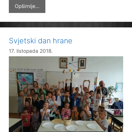
Dan
Opširnije…
borbe
protiv
siromaštva
Svjetski dan hrane
17. listopada 2018.