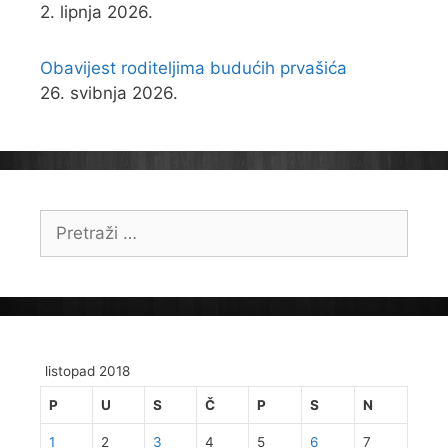
2. lipnja 2026.
Obavijest roditeljima budućih prvašića
26. svibnja 2026.
Pretraži:
listopad 2018
P
U
S
Č
P
S
N
1
2
3
4
5
6
7