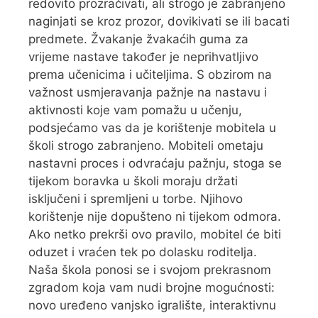
redovito prozračivati, ali strogo je zabranjeno
naginjati se kroz prozor, dovikivati se ili bacati
predmete. Žvakanje žvakaćih guma za
vrijeme nastave također je neprihvatljivo
prema učenicima i učiteljima. S obzirom na
važnost usmjeravanja pažnje na nastavu i
aktivnosti koje vam pomažu u učenju,
podsjećamo vas da je korištenje mobitela u
školi strogo zabranjeno. Mobiteli ometaju
nastavni proces i odvraćaju pažnju, stoga se
tijekom boravka u školi moraju držati
isključeni i spremljeni u torbe. Njihovo
korištenje nije dopušteno ni tijekom odmora.
Ako netko prekrši ovo pravilo, mobitel će biti
oduzet i vraćen tek po dolasku roditelja.
Naša škola ponosi se i svojom prekrasnom
zgradom koja vam nudi brojne mogućnosti:
novo uređeno vanjsko igralište, interaktivnu