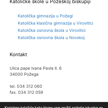
Katoličke škole u Požeškoj biskupiji
Katolička gimnazija u Požegi
Katolička klasična gimnazija u Virovitici
Katolička osnovna škola u Virovitici
Katolička osnovna škola u Novskoj
Kontakt
Ulica pape Ivana Pavla II. 6
34000 Požega
tel. 034 312 060
fax. 034 312 059
e-mail:
kos@kospz.hr
Koristimo kolačiće kako bismo vam pružili najbolje iskustvo na