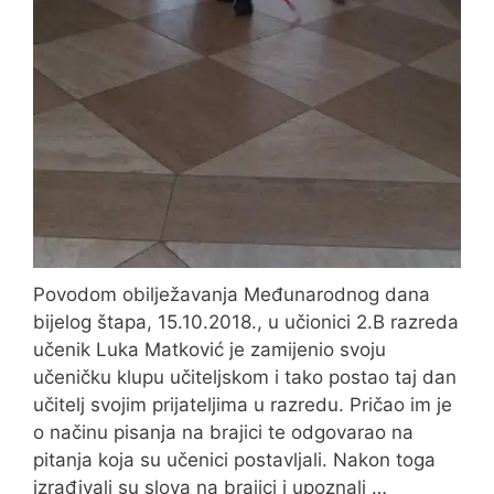
Povodom obilježavanja Međunarodnog dana
bijelog štapa, 15.10.2018., u učionici 2.B razreda
učenik Luka Matković je zamijenio svoju
učeničku klupu učiteljskom i tako postao taj dan
učitelj svojim prijateljima u razredu. Pričao im je
o načinu pisanja na brajici te odgovarao na
pitanja koja su učenici postavljali. Nakon toga
izrađivali su slova na brajici i upoznali …