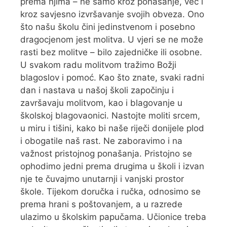
prema njima – ne samo kroz ponašanje, već i
kroz savjesno izvršavanje svojih obveza. Ono
što našu školu čini jedinstvenom i posebno
dragocjenom jest molitva. U vjeri se ne može
rasti bez molitve – bilo zajedničke ili osobne.
U svakom radu molitvom tražimo Božji
blagoslov i pomoć. Kao što znate, svaki radni
dan i nastava u našoj školi započinju i
završavaju molitvom, kao i blagovanje u
školskoj blagovaonici. Nastojte moliti srcem,
u miru i tišini, kako bi naše riječi donijele plod
i obogatile naš rast. Ne zaboravimo i na
važnost pristojnog ponašanja. Pristojno se
ophodimo jedni prema drugima u školi i izvan
nje te čuvajmo unutarnji i vanjski prostor
škole. Tijekom doručka i ručka, odnosimo se
prema hrani s poštovanjem, a u razrede
ulazimo u školskim papučama. Učionice treba