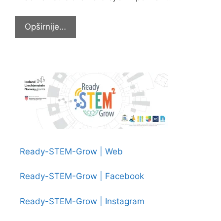
I
Opširnije…
ove
godine
s
Lukom
obilježili
Dan
bijelog
štapa
Ready-STEM-Grow | Web
Ready-STEM-Grow | Facebook
Ready-STEM-Grow | Instagram