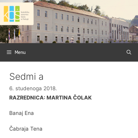
Preskoči
na
sadržaj
Menu
Sedmi a
6. studenoga 2018.
RAZREDNICA: MARTINA ČOLAK
Banaj Ena
Čabraja Tena