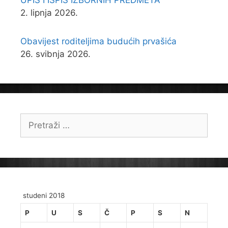
UPIS I ISPIS IZBORNIH PREDMETA
2. lipnja 2026.
Obavijest roditeljima budućih prvašića
26. svibnja 2026.
Pretraži:
studeni 2018
P
U
S
Č
P
S
N