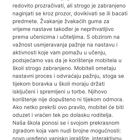
redovito prozračivati, ali strogo je zabranjeno
naginjati se kroz prozor, dovikivati se ili bacati
predmete. Žvakanje žvakaćih guma za
vrijeme nastave također je neprihvatljivo
prema učenicima i učiteljima. S obzirom na
važnost usmjeravanja pažnje na nastavu i
aktivnosti koje vam pomažu u učenju,
podsjećamo vas da je korištenje mobitela u
školi strogo zabranjeno. Mobiteli ometaju
nastavni proces i odvraćaju pažnju, stoga se
tijekom boravka u školi moraju držati
isključeni i spremljeni u torbe. Njihovo
korištenje nije dopušteno ni tijekom odmora.
Ako netko prekrši ovo pravilo, mobitel će biti
oduzet i vraćen tek po dolasku roditelja.
Naša škola ponosi se i svojom prekrasnom
zgradom koja vam nudi brojne mogućnosti:
novo uređeno vanjsko igralište, interaktivnu