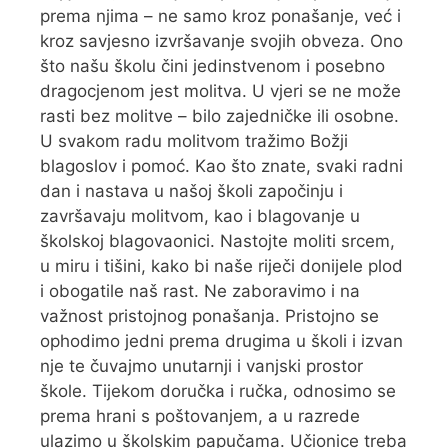
prema njima – ne samo kroz ponašanje, već i
kroz savjesno izvršavanje svojih obveza. Ono
što našu školu čini jedinstvenom i posebno
dragocjenom jest molitva. U vjeri se ne može
rasti bez molitve – bilo zajedničke ili osobne.
U svakom radu molitvom tražimo Božji
blagoslov i pomoć. Kao što znate, svaki radni
dan i nastava u našoj školi započinju i
završavaju molitvom, kao i blagovanje u
školskoj blagovaonici. Nastojte moliti srcem,
u miru i tišini, kako bi naše riječi donijele plod
i obogatile naš rast. Ne zaboravimo i na
važnost pristojnog ponašanja. Pristojno se
ophodimo jedni prema drugima u školi i izvan
nje te čuvajmo unutarnji i vanjski prostor
škole. Tijekom doručka i ručka, odnosimo se
prema hrani s poštovanjem, a u razrede
ulazimo u školskim papučama. Učionice treba