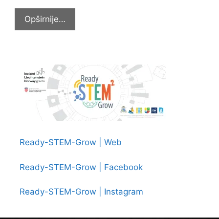
25.
Opširnije…
SUSRETI
MALIH
PJESNIKA
SLAVONIJE
I
BARANJE
U
CERNIKU
Ready-STEM-Grow | Web
Ready-STEM-Grow | Facebook
Ready-STEM-Grow | Instagram