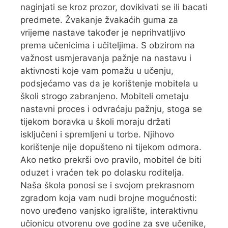
naginjati se kroz prozor, dovikivati se ili bacati
predmete. Žvakanje žvakaćih guma za
vrijeme nastave također je neprihvatljivo
prema učenicima i učiteljima. S obzirom na
važnost usmjeravanja pažnje na nastavu i
aktivnosti koje vam pomažu u učenju,
podsjećamo vas da je korištenje mobitela u
školi strogo zabranjeno. Mobiteli ometaju
nastavni proces i odvraćaju pažnju, stoga se
tijekom boravka u školi moraju držati
isključeni i spremljeni u torbe. Njihovo
korištenje nije dopušteno ni tijekom odmora.
Ako netko prekrši ovo pravilo, mobitel će biti
oduzet i vraćen tek po dolasku roditelja.
Naša škola ponosi se i svojom prekrasnom
zgradom koja vam nudi brojne mogućnosti:
novo uređeno vanjsko igralište, interaktivnu
učionicu otvorenu ove godine za sve učenike,