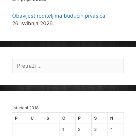
Obavijest roditeljima budućih prvašića
26. svibnja 2026.
Pretraži:
studeni 2018
P
U
S
Č
P
S
N
1
2
3
4