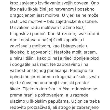
kroz savjesno izvršavanje svojih obveza. Ono
što našu školu čini jedinstvenom i posebno
dragocjenom jest molitva. U vjeri se ne može
rasti bez molitve – bilo zajedničke ili osobne.
U svakom radu molitvom tražimo Božji
blagoslov i pomoć. Kao što znate, svaki radni
dan i nastava u našoj školi započinju i
završavaju molitvom, kao i blagovanje u
školskoj blagovaonici. Nastojte moliti srcem,
u miru i tišini, kako bi naše riječi donijele plod
i obogatile naš rast. Ne zaboravimo i na
važnost pristojnog ponašanja. Pristojno se
ophodimo jedni prema drugima u školi i izvan
nje te čuvajmo unutarnji i vanjski prostor
škole. Tijekom doručka i ručka, odnosimo se
prema hrani s poštovanjem, a u razrede
ulazimo u školskim papučama. Učionice treba
redovito prozračivati, ali strogo je zabranjeno