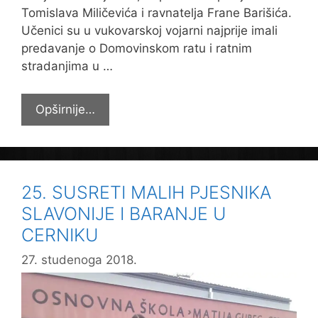
Tomislava Miličevića i ravnatelja Frane Barišića.
Učenici su u vukovarskoj vojarni najprije imali
predavanje o Domovinskom ratu i ratnim
stradanjima u …
OSMI
Opširnije…
RAZREDI
NA
TERENSKOJ
NASTAVI
25. SUSRETI MALIH PJESNIKA
POVIJESTI
SLAVONIJE I BARANJE U
U
CERNIKU
VUKOVARU
27. studenoga 2018.