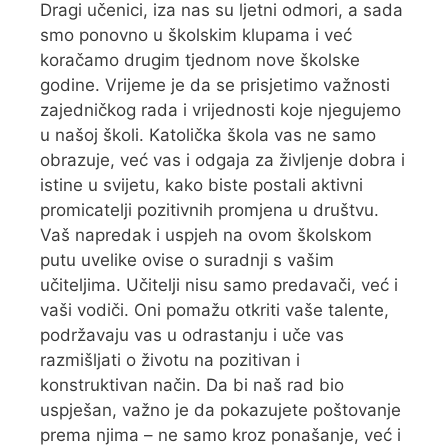
Dragi učenici, iza nas su ljetni odmori, a sada
smo ponovno u školskim klupama i već
koračamo drugim tjednom nove školske
godine. Vrijeme je da se prisjetimo važnosti
zajedničkog rada i vrijednosti koje njegujemo
u našoj školi. Katolička škola vas ne samo
obrazuje, već vas i odgaja za življenje dobra i
istine u svijetu, kako biste postali aktivni
promicatelji pozitivnih promjena u društvu.
Vaš napredak i uspjeh na ovom školskom
putu uvelike ovise o suradnji s vašim
učiteljima. Učitelji nisu samo predavači, već i
vaši vodiči. Oni pomažu otkriti vaše talente,
podržavaju vas u odrastanju i uče vas
razmišljati o životu na pozitivan i
konstruktivan način. Da bi naš rad bio
uspješan, važno je da pokazujete poštovanje
prema njima – ne samo kroz ponašanje, već i