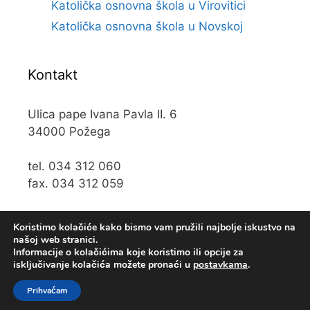
Katolička osnovna škola u Virovitici
Katolička osnovna škola u Novskoj
Kontakt
Ulica pape Ivana Pavla II. 6
34000 Požega
tel. 034 312 060
fax. 034 312 059
e-mail:
kos@kospz.hr
Koristimo kolačiće kako bismo vam pružili najbolje iskustvo na
našoj web stranici.
Informacije o kolačićima koje koristimo ili opcije za
isključivanje kolačića možete pronaći u
postavkama
.
© 2019 Katolička osnova škola u Požegi • Web usluge
KUHADA
Prihvaćam