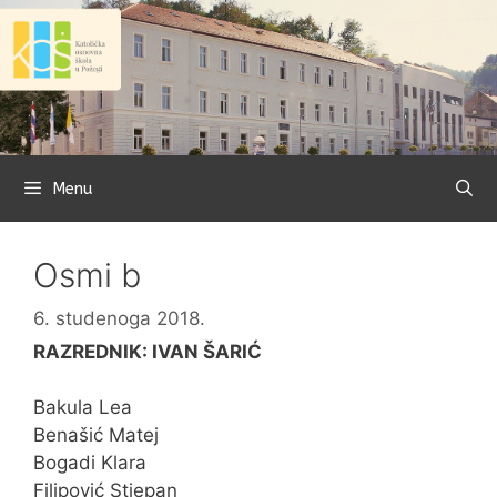
Preskoči
na
sadržaj
Menu
Osmi b
6. studenoga 2018.
RAZREDNIK: IVAN ŠARIĆ
Bakula Lea
Benašić Matej
Bogadi Klara
Filipović Stjepan