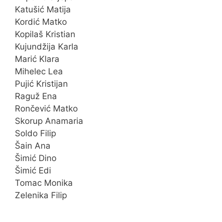
Katušić Matija
Kordić Matko
Kopilaš Kristian
Kujundžija Karla
Marić Klara
Mihelec Lea
Pujić Kristijan
Raguž Ena
Rončević Matko
Skorup Anamaria
Soldo Filip
Šain Ana
Šimić Dino
Šimić Edi
Tomac Monika
Zelenika Filip