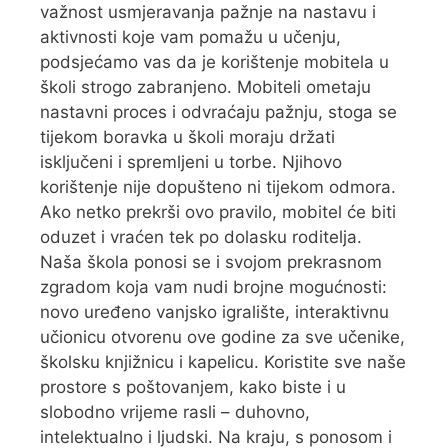
važnost usmjeravanja pažnje na nastavu i
aktivnosti koje vam pomažu u učenju,
podsjećamo vas da je korištenje mobitela u
školi strogo zabranjeno. Mobiteli ometaju
nastavni proces i odvraćaju pažnju, stoga se
tijekom boravka u školi moraju držati
isključeni i spremljeni u torbe. Njihovo
korištenje nije dopušteno ni tijekom odmora.
Ako netko prekrši ovo pravilo, mobitel će biti
oduzet i vraćen tek po dolasku roditelja.
Naša škola ponosi se i svojom prekrasnom
zgradom koja vam nudi brojne mogućnosti:
novo uređeno vanjsko igralište, interaktivnu
učionicu otvorenu ove godine za sve učenike,
školsku knjižnicu i kapelicu. Koristite sve naše
prostore s poštovanjem, kako biste i u
slobodno vrijeme rasli – duhovno,
intelektualno i ljudski. Na kraju, s ponosom i