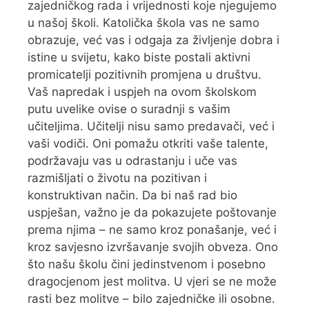
zajedničkog rada i vrijednosti koje njegujemo
u našoj školi. Katolička škola vas ne samo
obrazuje, već vas i odgaja za življenje dobra i
istine u svijetu, kako biste postali aktivni
promicatelji pozitivnih promjena u društvu.
Vaš napredak i uspjeh na ovom školskom
putu uvelike ovise o suradnji s vašim
učiteljima. Učitelji nisu samo predavači, već i
vaši vodiči. Oni pomažu otkriti vaše talente,
podržavaju vas u odrastanju i uče vas
razmišljati o životu na pozitivan i
konstruktivan način. Da bi naš rad bio
uspješan, važno je da pokazujete poštovanje
prema njima – ne samo kroz ponašanje, već i
kroz savjesno izvršavanje svojih obveza. Ono
što našu školu čini jedinstvenom i posebno
dragocjenom jest molitva. U vjeri se ne može
rasti bez molitve – bilo zajedničke ili osobne.