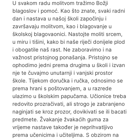
U svakom radu molitvom tražimo Božji
blagoslov i pomoć. Kao što znate, svaki radni
dan i nastava u našoj školi započinju i
završavaju molitvom, kao i blagovanje u
školskoj blagovaonici. Nastojte moliti srcem,
u miru i tišini, kako bi naše riječi donijele plod
i obogatile naš rast. Ne zaboravimo i na
važnost pristojnog ponašanja. Pristojno se
ophodimo jedni prema drugima u školi i izvan
nje te čuvajmo unutarnji i vanjski prostor
škole. Tijekom doručka i ručka, odnosimo se
prema hrani s poštovanjem, a u razrede
ulazimo u školskim papučama. Učionice treba
redovito prozračivati, ali strogo je zabranjeno
naginjati se kroz prozor, dovikivati se ili bacati
predmete. Žvakanje žvakaćih guma za
vrijeme nastave također je neprihvatljivo
prema učenicima i učiteljima. S obzirom na