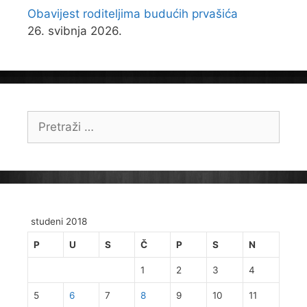
Obavijest roditeljima budućih prvašića
26. svibnja 2026.
Pretraži:
studeni 2018
P
U
S
Č
P
S
N
1
2
3
4
5
6
7
8
9
10
11