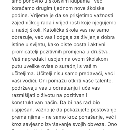
smo ponovno u školskim klupama i već
koračamo drugim tjednom nove školske
godine. Vrijeme je da se prisjetimo važnosti
zajedničkog rada i vrijednosti koje njegujemo
u našoj školi. Katolička škola vas ne samo
obrazuje, već vas i odgaja za življenje dobra i
istine u svijetu, kako biste postali aktivni
promicatelji pozitivnih promjena u društvu.
Vaš napredak i uspjeh na ovom školskom
putu uvelike ovise o suradnji s vašim
učiteljima. Učitelji nisu samo predavači, već i
vaši vodiči. Oni pomažu otkriti vaše talente,
podržavaju vas u odrastanju i uče vas
razmišljati o životu na pozitivan i
konstruktivan način. Da bi naš rad bio
uspješan, važno je da pokazujete poštovanje
prema njima – ne samo kroz ponašanje, već i
kroz savjesno izvršavanje svojih obveza. Ono