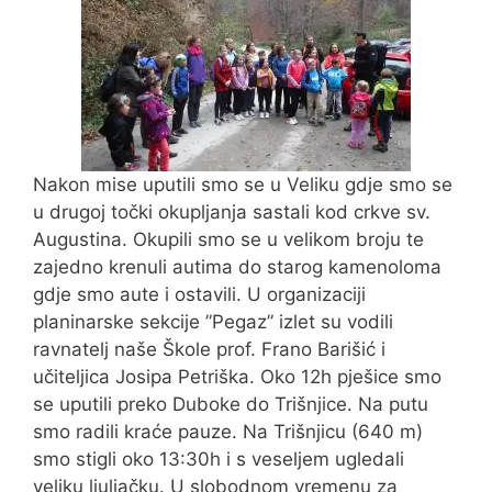
Nakon mise uputili smo se u Veliku gdje smo se
u drugoj točki okupljanja sastali kod crkve sv.
Augustina. Okupili smo se u velikom broju
te
zajedno krenuli autima do starog kamenoloma
gdje smo aute i ostavili.
U organizaciji
planinarske sekcije ”Pegaz” izlet su vodili
ravnatelj naše Škole prof. Frano Barišić i
učiteljica Josipa Petriška. Oko 12h pješice smo
se uputili preko Duboke do Trišnjice. Na putu
smo radili kraće pauze. Na Trišnjicu (640 m)
smo stigli oko 13:30h i s veseljem ugledali
veliku ljuljačku. U slobodnom vremenu za