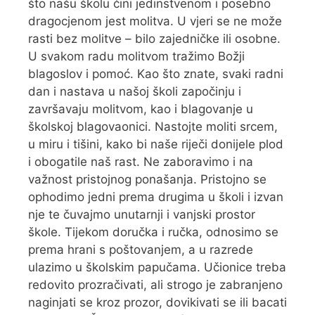
što našu školu čini jedinstvenom i posebno
dragocjenom jest molitva. U vjeri se ne može
rasti bez molitve – bilo zajedničke ili osobne.
U svakom radu molitvom tražimo Božji
blagoslov i pomoć. Kao što znate, svaki radni
dan i nastava u našoj školi započinju i
završavaju molitvom, kao i blagovanje u
školskoj blagovaonici. Nastojte moliti srcem,
u miru i tišini, kako bi naše riječi donijele plod
i obogatile naš rast. Ne zaboravimo i na
važnost pristojnog ponašanja. Pristojno se
ophodimo jedni prema drugima u školi i izvan
nje te čuvajmo unutarnji i vanjski prostor
škole. Tijekom doručka i ručka, odnosimo se
prema hrani s poštovanjem, a u razrede
ulazimo u školskim papučama. Učionice treba
redovito prozračivati, ali strogo je zabranjeno
naginjati se kroz prozor, dovikivati se ili bacati