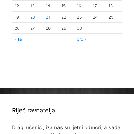
12
13
14
15
16
17
18
19
20
21
22
23
24
25
26
27
28
29
30
« lis
pro »
Riječ ravnatelja
Dragi učenici, iza nas su ljetni odmori, a sada