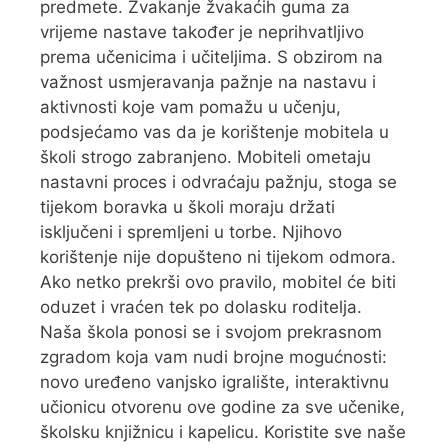
predmete. Žvakanje žvakaćih guma za
vrijeme nastave također je neprihvatljivo
prema učenicima i učiteljima. S obzirom na
važnost usmjeravanja pažnje na nastavu i
aktivnosti koje vam pomažu u učenju,
podsjećamo vas da je korištenje mobitela u
školi strogo zabranjeno. Mobiteli ometaju
nastavni proces i odvraćaju pažnju, stoga se
tijekom boravka u školi moraju držati
isključeni i spremljeni u torbe. Njihovo
korištenje nije dopušteno ni tijekom odmora.
Ako netko prekrši ovo pravilo, mobitel će biti
oduzet i vraćen tek po dolasku roditelja.
Naša škola ponosi se i svojom prekrasnom
zgradom koja vam nudi brojne mogućnosti:
novo uređeno vanjsko igralište, interaktivnu
učionicu otvorenu ove godine za sve učenike,
školsku knjižnicu i kapelicu. Koristite sve naše