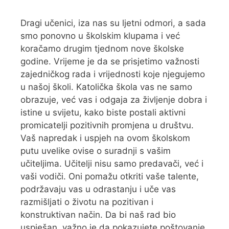
Dragi učenici, iza nas su ljetni odmori, a sada
smo ponovno u školskim klupama i već
koračamo drugim tjednom nove školske
godine. Vrijeme je da se prisjetimo važnosti
zajedničkog rada i vrijednosti koje njegujemo
u našoj školi. Katolička škola vas ne samo
obrazuje, već vas i odgaja za življenje dobra i
istine u svijetu, kako biste postali aktivni
promicatelji pozitivnih promjena u društvu.
Vaš napredak i uspjeh na ovom školskom
putu uvelike ovise o suradnji s vašim
učiteljima. Učitelji nisu samo predavači, već i
vaši vodiči. Oni pomažu otkriti vaše talente,
podržavaju vas u odrastanju i uče vas
razmišljati o životu na pozitivan i
konstruktivan način. Da bi naš rad bio
uspješan, važno je da pokazujete poštovanje