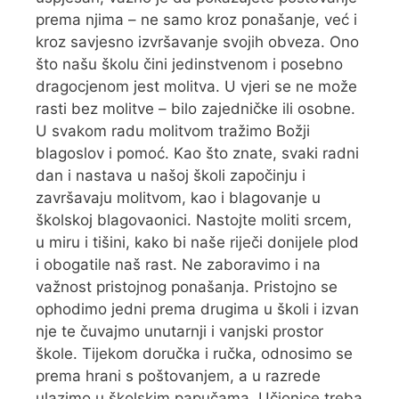
prema njima – ne samo kroz ponašanje, već i
kroz savjesno izvršavanje svojih obveza. Ono
što našu školu čini jedinstvenom i posebno
dragocjenom jest molitva. U vjeri se ne može
rasti bez molitve – bilo zajedničke ili osobne.
U svakom radu molitvom tražimo Božji
blagoslov i pomoć. Kao što znate, svaki radni
dan i nastava u našoj školi započinju i
završavaju molitvom, kao i blagovanje u
školskoj blagovaonici. Nastojte moliti srcem,
u miru i tišini, kako bi naše riječi donijele plod
i obogatile naš rast. Ne zaboravimo i na
važnost pristojnog ponašanja. Pristojno se
ophodimo jedni prema drugima u školi i izvan
nje te čuvajmo unutarnji i vanjski prostor
škole. Tijekom doručka i ručka, odnosimo se
prema hrani s poštovanjem, a u razrede
ulazimo u školskim papučama. Učionice treba