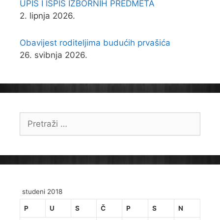
UPIS I ISPIS IZBORNIH PREDMETA
2. lipnja 2026.
Obavijest roditeljima budućih prvašića
26. svibnja 2026.
Pretraži:
studeni 2018
P
U
S
Č
P
S
N