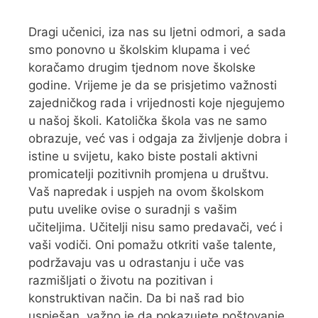
Dragi učenici, iza nas su ljetni odmori, a sada
smo ponovno u školskim klupama i već
koračamo drugim tjednom nove školske
godine. Vrijeme je da se prisjetimo važnosti
zajedničkog rada i vrijednosti koje njegujemo
u našoj školi. Katolička škola vas ne samo
obrazuje, već vas i odgaja za življenje dobra i
istine u svijetu, kako biste postali aktivni
promicatelji pozitivnih promjena u društvu.
Vaš napredak i uspjeh na ovom školskom
putu uvelike ovise o suradnji s vašim
učiteljima. Učitelji nisu samo predavači, već i
vaši vodiči. Oni pomažu otkriti vaše talente,
podržavaju vas u odrastanju i uče vas
razmišljati o životu na pozitivan i
konstruktivan način. Da bi naš rad bio
uspješan, važno je da pokazujete poštovanje