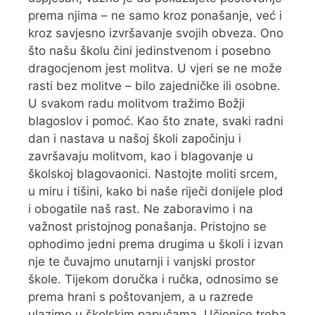
prema njima – ne samo kroz ponašanje, već i
kroz savjesno izvršavanje svojih obveza. Ono
što našu školu čini jedinstvenom i posebno
dragocjenom jest molitva. U vjeri se ne može
rasti bez molitve – bilo zajedničke ili osobne.
U svakom radu molitvom tražimo Božji
blagoslov i pomoć. Kao što znate, svaki radni
dan i nastava u našoj školi započinju i
završavaju molitvom, kao i blagovanje u
školskoj blagovaonici. Nastojte moliti srcem,
u miru i tišini, kako bi naše riječi donijele plod
i obogatile naš rast. Ne zaboravimo i na
važnost pristojnog ponašanja. Pristojno se
ophodimo jedni prema drugima u školi i izvan
nje te čuvajmo unutarnji i vanjski prostor
škole. Tijekom doručka i ručka, odnosimo se
prema hrani s poštovanjem, a u razrede
ulazimo u školskim papučama. Učionice treba