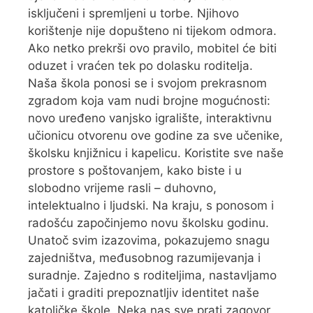
isključeni i spremljeni u torbe. Njihovo
korištenje nije dopušteno ni tijekom odmora.
Ako netko prekrši ovo pravilo, mobitel će biti
oduzet i vraćen tek po dolasku roditelja.
Naša škola ponosi se i svojom prekrasnom
zgradom koja vam nudi brojne mogućnosti:
novo uređeno vanjsko igralište, interaktivnu
učionicu otvorenu ove godine za sve učenike,
školsku knjižnicu i kapelicu. Koristite sve naše
prostore s poštovanjem, kako biste i u
slobodno vrijeme rasli – duhovno,
intelektualno i ljudski. Na kraju, s ponosom i
radošću započinjemo novu školsku godinu.
Unatoč svim izazovima, pokazujemo snagu
zajedništva, međusobnog razumijevanja i
suradnje. Zajedno s roditeljima, nastavljamo
jačati i graditi prepoznatljiv identitet naše
katoličke škole. Neka nas sve prati zagovor