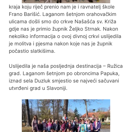
kraja koju riječ prenio nam je i ravnatelj škole
Frano Barišić. Laganom šetnjom orahovačkim
ulicama došli smo do crkve Našašća sv. Križa
gdje nas je primio župnik Željko Strnak. Nakon
nekoliko informacija o ovoj divnoj crkvi uslijedila
je molitva i pjesma nakon koje nas je župnik
počastio slatkišima.
Uslijedila je naša posljednja destinacija – Ružica
grad. Laganom šetnjom po obroncima Papuka,
iznad sela Duzluk smjestio se najveći sačuvani
utvrđeni grad u Slavoniji.