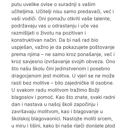
putu uvelike ovise o suradnji s vašim
učiteljima. Učitelji nisu samo predavači, već i
vaši vodiči. Oni pomažu otkriti vaše talente,
podržavaju vas u odrastanju i uče vas
razmišljati o životu na pozitivan i
konstruktivan način. Da bi naš rad bio
uspješan, važno je da pokazujete poštovanje
prema njima – ne samo kroz ponašanje, već i
kroz savjesno izvršavanje svojih obveza. Ono
što našu školu čini jedinstvenom i posebno
dragocjenom jest molitva. U vjeri se ne može
rasti bez molitve – bilo zajedničke ili osobne.
U svakom radu molitvom tražimo Božji
blagoslov i pomoć. Kao što znate, svaki radni
dan i nastava u našoj školi započinju i
završavaju molitvom, kao i blagovanje u
školskoj blagovaonici. Nastojte moliti srcem,
u miru i tišini, kako bi naše riječi donijele plod