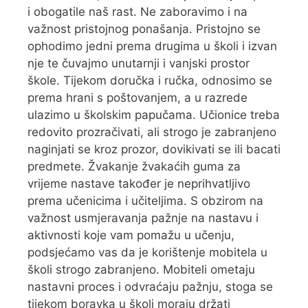
i obogatile naš rast. Ne zaboravimo i na
važnost pristojnog ponašanja. Pristojno se
ophodimo jedni prema drugima u školi i izvan
nje te čuvajmo unutarnji i vanjski prostor
škole. Tijekom doručka i ručka, odnosimo se
prema hrani s poštovanjem, a u razrede
ulazimo u školskim papučama. Učionice treba
redovito prozračivati, ali strogo je zabranjeno
naginjati se kroz prozor, dovikivati se ili bacati
predmete. Žvakanje žvakaćih guma za
vrijeme nastave također je neprihvatljivo
prema učenicima i učiteljima. S obzirom na
važnost usmjeravanja pažnje na nastavu i
aktivnosti koje vam pomažu u učenju,
podsjećamo vas da je korištenje mobitela u
školi strogo zabranjeno. Mobiteli ometaju
nastavni proces i odvraćaju pažnju, stoga se
tijekom boravka u školi moraju držati