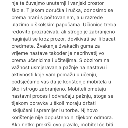
nje te čuvajmo unutarnji i vanjski prostor
škole. Tijekom doručka i ručka, odnosimo se
prema hrani s poštovanjem, a u razrede
ulazimo u školskim papučama. Učionice treba
redovito prozračivati, ali strogo je zabranjeno
naginjati se kroz prozor, dovikivati se ili bacati
predmete. Žvakanje žvakaćih guma za
vrijeme nastave također je neprihvatljivo
prema učenicima i učiteljima. S obzirom na
važnost usmjeravanja pažnje na nastavu i
aktivnosti koje vam pomažu u učenju,
podsjećamo vas da je korištenje mobitela u
školi strogo zabranjeno. Mobiteli ometaju
nastavni proces i odvraćaju pažnju, stoga se
tijekom boravka u školi moraju držati
isključeni i spremljeni u torbe. Njihovo
korištenje nije dopušteno ni tijekom odmora.
Ako netko prekrši ovo pravilo, mobitel će biti