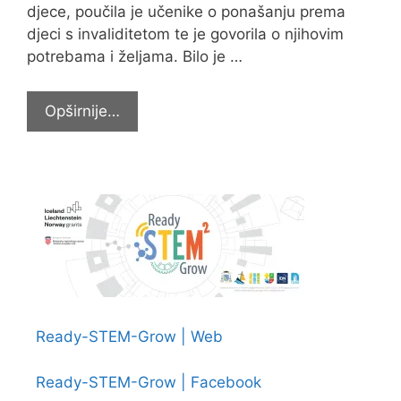
djece, poučila je učenike o ponašanju prema
djeci s invaliditetom te je govorila o njihovim
potrebama i željama. Bilo je …
Duplim
Opširnije…
programom
obilježili
Dan
osoba
s
invaliditetom
Ready-STEM-Grow | Web
Ready-STEM-Grow | Facebook