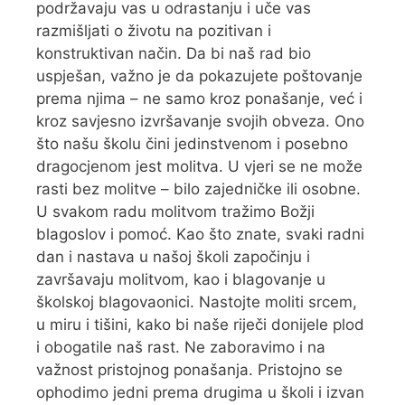
podržavaju vas u odrastanju i uče vas
razmišljati o životu na pozitivan i
konstruktivan način. Da bi naš rad bio
uspješan, važno je da pokazujete poštovanje
prema njima – ne samo kroz ponašanje, već i
kroz savjesno izvršavanje svojih obveza. Ono
što našu školu čini jedinstvenom i posebno
dragocjenom jest molitva. U vjeri se ne može
rasti bez molitve – bilo zajedničke ili osobne.
U svakom radu molitvom tražimo Božji
blagoslov i pomoć. Kao što znate, svaki radni
dan i nastava u našoj školi započinju i
završavaju molitvom, kao i blagovanje u
školskoj blagovaonici. Nastojte moliti srcem,
u miru i tišini, kako bi naše riječi donijele plod
i obogatile naš rast. Ne zaboravimo i na
važnost pristojnog ponašanja. Pristojno se
ophodimo jedni prema drugima u školi i izvan