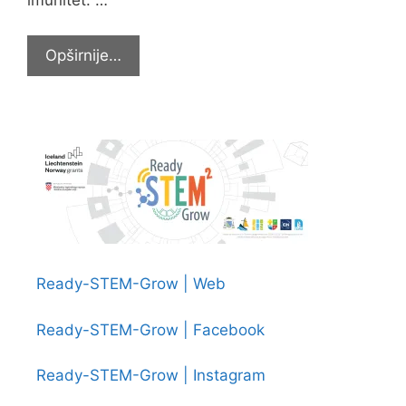
imunitet. …
“Čaj
Opširnije…
za
malog
zmaja”
Ready-STEM-Grow | Web
Ready-STEM-Grow | Facebook
Ready-STEM-Grow | Instagram