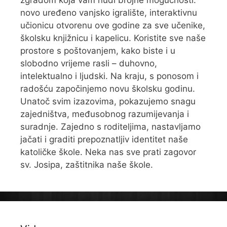
zgradom koja vam nudi brojne mogućnosti:
novo uređeno vanjsko igralište, interaktivnu
učionicu otvorenu ove godine za sve učenike,
školsku knjižnicu i kapelicu. Koristite sve naše
prostore s poštovanjem, kako biste i u
slobodno vrijeme rasli – duhovno,
intelektualno i ljudski. Na kraju, s ponosom i
radošću započinjemo novu školsku godinu.
Unatoč svim izazovima, pokazujemo snagu
zajedništva, međusobnog razumijevanja i
suradnje. Zajedno s roditeljima, nastavljamo
jačati i graditi prepoznatljiv identitet naše
katoličke škole. Neka nas sve prati zagovor
sv. Josipa, zaštitnika naše škole.