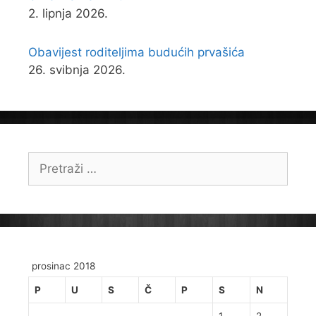
2. lipnja 2026.
Obavijest roditeljima budućih prvašića
26. svibnja 2026.
Pretraži:
prosinac 2018
P
U
S
Č
P
S
N