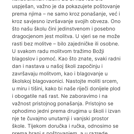
uspješan, važno je da pokazujete poštovanje
prema njima – ne samo kroz ponašanje, već i
kroz savjesno izvršavanje svojih obveza. Ono
što našu školu čini jedinstvenom i posebno
dragocjenom jest molitva. U vjeri se ne može
rasti bez molitve – bilo zajedničke ili osobne.
U svakom radu molitvom tražimo Božji
blagoslov i pomoć. Kao što znate, svaki radni
dan i nastava u našoj školi započinju i
završavaju molitvom, kao i blagovanje u
školskoj blagovaonici. Nastojte moliti srcem,
u miru i tišini, kako bi naše riječi donijele plod
i obogatile naš rast. Ne zaboravimo i na
važnost pristojnog ponašanja. Pristojno se
ophodimo jedni prema drugima u školi i izvan
nje te čuvajmo unutarnji i vanjski prostor
škole. Tijekom doručka i ručka, odnosimo se
prema hrani s poštovanjem, a u razrede