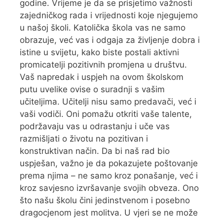
godine. Vrijeme je da se prisjetimo važnosti
zajedničkog rada i vrijednosti koje njegujemo
u našoj školi. Katolička škola vas ne samo
obrazuje, već vas i odgaja za življenje dobra i
istine u svijetu, kako biste postali aktivni
promicatelji pozitivnih promjena u društvu.
Vaš napredak i uspjeh na ovom školskom
putu uvelike ovise o suradnji s vašim
učiteljima. Učitelji nisu samo predavači, već i
vaši vodiči. Oni pomažu otkriti vaše talente,
podržavaju vas u odrastanju i uče vas
razmišljati o životu na pozitivan i
konstruktivan način. Da bi naš rad bio
uspješan, važno je da pokazujete poštovanje
prema njima – ne samo kroz ponašanje, već i
kroz savjesno izvršavanje svojih obveza. Ono
što našu školu čini jedinstvenom i posebno
dragocjenom jest molitva. U vjeri se ne može