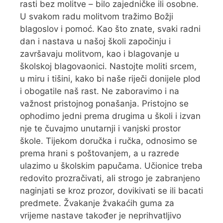
rasti bez molitve – bilo zajedničke ili osobne.
U svakom radu molitvom tražimo Božji
blagoslov i pomoć. Kao što znate, svaki radni
dan i nastava u našoj školi započinju i
završavaju molitvom, kao i blagovanje u
školskoj blagovaonici. Nastojte moliti srcem,
u miru i tišini, kako bi naše riječi donijele plod
i obogatile naš rast. Ne zaboravimo i na
važnost pristojnog ponašanja. Pristojno se
ophodimo jedni prema drugima u školi i izvan
nje te čuvajmo unutarnji i vanjski prostor
škole. Tijekom doručka i ručka, odnosimo se
prema hrani s poštovanjem, a u razrede
ulazimo u školskim papučama. Učionice treba
redovito prozračivati, ali strogo je zabranjeno
naginjati se kroz prozor, dovikivati se ili bacati
predmete. Žvakanje žvakaćih guma za
vrijeme nastave također je neprihvatljivo