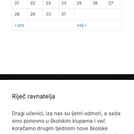
21
22
23
24
25
26
27
28
29
30
31
« pro
velj »
Riječ ravnatelja
Dragi učenici, iza nas su ljetni odmori, a sada
smo ponovno u školskim klupama i već
koračamo drugim tjednom nove školske