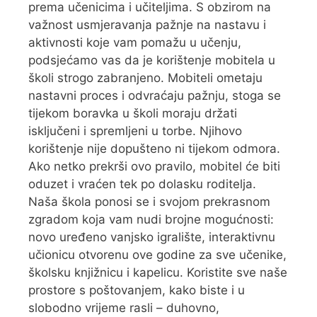
prema učenicima i učiteljima. S obzirom na
važnost usmjeravanja pažnje na nastavu i
aktivnosti koje vam pomažu u učenju,
podsjećamo vas da je korištenje mobitela u
školi strogo zabranjeno. Mobiteli ometaju
nastavni proces i odvraćaju pažnju, stoga se
tijekom boravka u školi moraju držati
isključeni i spremljeni u torbe. Njihovo
korištenje nije dopušteno ni tijekom odmora.
Ako netko prekrši ovo pravilo, mobitel će biti
oduzet i vraćen tek po dolasku roditelja.
Naša škola ponosi se i svojom prekrasnom
zgradom koja vam nudi brojne mogućnosti:
novo uređeno vanjsko igralište, interaktivnu
učionicu otvorenu ove godine za sve učenike,
školsku knjižnicu i kapelicu. Koristite sve naše
prostore s poštovanjem, kako biste i u
slobodno vrijeme rasli – duhovno,