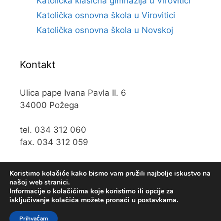
Katolička klasična gimnazija u Virovitici
Katolička osnovna škola u Virovitici
Katolička osnovna škola u Novskoj
Kontakt
Ulica pape Ivana Pavla II. 6
34000 Požega
tel. 034 312 060
fax. 034 312 059
e-mail:
kos@kospz.hr
Koristimo kolačiće kako bismo vam pružili najbolje iskustvo na
našoj web stranici.
Informacije o kolačićima koje koristimo ili opcije za
isključivanje kolačića možete pronaći u
postavkama
.
© 2019 Katolička osnova škola u Požegi • Web usluge
KUHADA
Prihvaćam