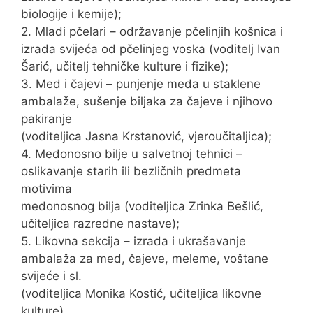
biologije i kemije);
2. Mladi pčelari – održavanje pčelinjih košnica i
izrada svijeća od pčelinjeg voska (voditelj Ivan
Šarić, učitelj tehničke kulture i fizike);
3. Med i čajevi – punjenje meda u staklene
ambalaže, sušenje biljaka za čajeve i njihovo
pakiranje
(voditeljica Jasna Krstanović, vjeroučitaljica);
4. Medonosno bilje u salvetnoj tehnici –
oslikavanje starih ili bezličnih predmeta
motivima
medonosnog bilja (voditeljica Zrinka Bešlić,
učiteljica razredne nastave);
5. Likovna sekcija – izrada i ukrašavanje
ambalaža za med, čajeve, meleme, voštane
svijeće i sl.
(voditeljica Monika Kostić, učiteljica likovne
kulture).