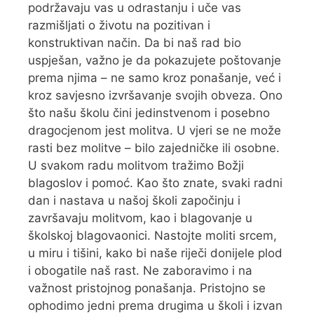
podržavaju vas u odrastanju i uče vas
razmišljati o životu na pozitivan i
konstruktivan način. Da bi naš rad bio
uspješan, važno je da pokazujete poštovanje
prema njima – ne samo kroz ponašanje, već i
kroz savjesno izvršavanje svojih obveza. Ono
što našu školu čini jedinstvenom i posebno
dragocjenom jest molitva. U vjeri se ne može
rasti bez molitve – bilo zajedničke ili osobne.
U svakom radu molitvom tražimo Božji
blagoslov i pomoć. Kao što znate, svaki radni
dan i nastava u našoj školi započinju i
završavaju molitvom, kao i blagovanje u
školskoj blagovaonici. Nastojte moliti srcem,
u miru i tišini, kako bi naše riječi donijele plod
i obogatile naš rast. Ne zaboravimo i na
važnost pristojnog ponašanja. Pristojno se
ophodimo jedni prema drugima u školi i izvan