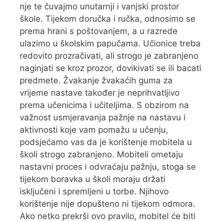
nje te čuvajmo unutarnji i vanjski prostor
škole. Tijekom doručka i ručka, odnosimo se
prema hrani s poštovanjem, a u razrede
ulazimo u školskim papučama. Učionice treba
redovito prozračivati, ali strogo je zabranjeno
naginjati se kroz prozor, dovikivati se ili bacati
predmete. Žvakanje žvakaćih guma za
vrijeme nastave također je neprihvatljivo
prema učenicima i učiteljima. S obzirom na
važnost usmjeravanja pažnje na nastavu i
aktivnosti koje vam pomažu u učenju,
podsjećamo vas da je korištenje mobitela u
školi strogo zabranjeno. Mobiteli ometaju
nastavni proces i odvraćaju pažnju, stoga se
tijekom boravka u školi moraju držati
isključeni i spremljeni u torbe. Njihovo
korištenje nije dopušteno ni tijekom odmora.
Ako netko prekrši ovo pravilo, mobitel će biti