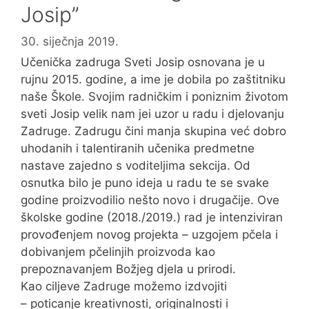
Josip”
30. siječnja 2019.
Učenička zadruga Sveti Josip osnovana je u
rujnu 2015. godine, a ime je dobila po zaštitniku
naše Škole. Svojim radničkim i poniznim životom
sveti Josip velik nam jei uzor u radu i djelovanju
Zadruge. Zadrugu čini manja skupina već dobro
uhodanih i talentiranih učenika predmetne
nastave zajedno s voditeljima sekcija. Od
osnutka bilo je puno ideja u radu te se svake
godine proizvodilio nešto novo i drugačije. Ove
školske godine (2018./2019.) rad je intenziviran
provođenjem novog projekta – uzgojem pčela i
dobivanjem pčelinjih proizvoda kao
prepoznavanjem Božjeg djela u prirodi.
Kao ciljeve Zadruge možemo izdvojiti
– poticanje kreativnosti, originalnosti i