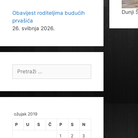
Dunji 
Obavijest roditeljima budućih
prvašića
26. svibnja 2026.
Pretraži:
ožujak 2019
P
U
S
Č
P
S
N
1
2
3