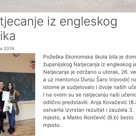
tjecanje iz engleskog
ika
ka 2019.
Požeška Ekonomska škola bila je dom
županijskog Natjecanja iz engleskog j
Natjecanje je održano u utorak, 26. ve
a uz mentoricu Dunju Šaro Vojvodić n
istome je sudjelovalo i dvoje naših uč
I na ovom su se natjecanju naši učenic
odlično predstavili. Anja Kovačević (8.
ostvarila izvrstan rezultat i zauzela 3.
mjesto, a Matko Rončević (8.b) šesto
mjesto.