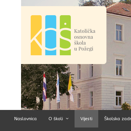
Preskoči
na
sadržaj
Naslovnica
O školi
Vijesti
Školska zad