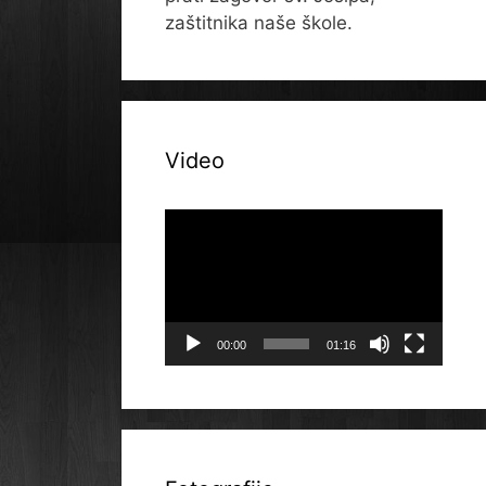
zaštitnika naše škole.
Video
Reproduktor
videozapisa
00:00
01:16