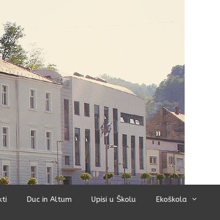
kti
Duc in Altum
Upisi u Školu
Ekoškola