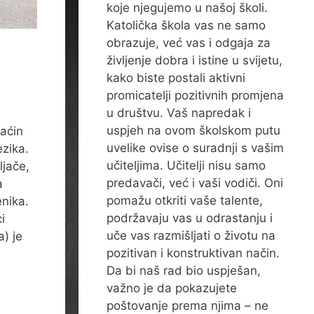
koje njegujemo u našoj školi.
Katolička škola vas ne samo
obrazuje, već vas i odgaja za
življenje dobra i istine u svijetu,
kako biste postali aktivni
promicatelji pozitivnih promjena
u društvu. Vaš napredak i
uspjeh na ovom školskom putu
aćin
uvelike ovise o suradnji s vašim
ezika.
učiteljima. Učitelji nisu samo
ljače,
predavači, već i vaši vodiči. Oni
a
pomažu otkriti vaše talente,
enika.
podržavaju vas u odrastanju i
i
uče vas razmišljati o životu na
a) je
pozitivan i konstruktivan način.
Da bi naš rad bio uspješan,
važno je da pokazujete
poštovanje prema njima – ne