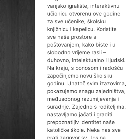
vanjsko igralište, interaktivnu
učionicu otvorenu ove godine
za sve učenike, školsku
knjižnicu i kapelicu. Koristite
sve naše prostore s
poštovanjem, kako biste i u
slobodno vrijeme rasli –
duhovno, intelektualno i ljudski.
Na kraju, s ponosom i radošću
započinjemo novu školsku
godinu. Unatoč svim izazovima,
pokazujemo snagu zajedništva,
međusobnog razumijevanja i
suradnje. Zajedno s roditeljima,
nastavljamo jačati i graditi
prepoznatljiv identitet naše
katoličke škole. Neka nas sve
prati zagovor sv. Josipa,