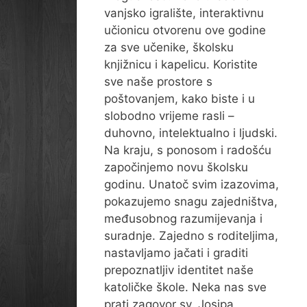
vanjsko igralište, interaktivnu
učionicu otvorenu ove godine
za sve učenike, školsku
knjižnicu i kapelicu. Koristite
sve naše prostore s
poštovanjem, kako biste i u
slobodno vrijeme rasli –
duhovno, intelektualno i ljudski.
Na kraju, s ponosom i radošću
započinjemo novu školsku
godinu. Unatoč svim izazovima,
pokazujemo snagu zajedništva,
međusobnog razumijevanja i
suradnje. Zajedno s roditeljima,
nastavljamo jačati i graditi
prepoznatljiv identitet naše
katoličke škole. Neka nas sve
prati zagovor sv. Josipa,