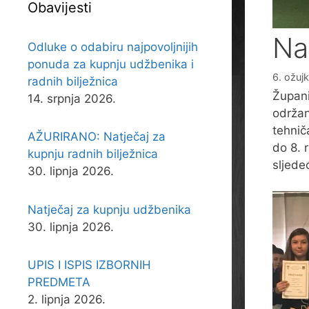
Obavijesti
Na
Odluke o odabiru najpovoljnijih
ponuda za kupnju udžbenika i
6. ožuj
radnih bilježnica
Župani
14. srpnja 2026.
održan
tehnič
AŽURIRANO: Natječaj za
do 8. 
kupnju radnih bilježnica
sljede
30. lipnja 2026.
Natječaj za kupnju udžbenika
30. lipnja 2026.
UPIS I ISPIS IZBORNIH
PREDMETA
2. lipnja 2026.