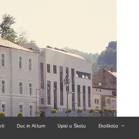
kti
Duc in Altum
Upisi u Školu
Ekoškola