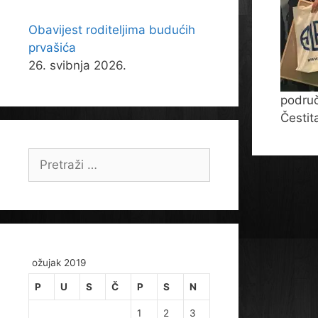
Obavijest roditeljima budućih
prvašića
26. svibnja 2026.
područ
Čestit
Pretraži:
ožujak 2019
P
U
S
Č
P
S
N
1
2
3