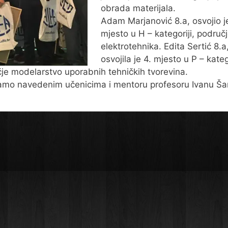
obrada materijala.
Adam Marjanović 8.a, osvojio j
mjesto u H – kategoriji, područ
elektrotehnika. Edita Sertić 8.a
osvojila je 4. mjesto u P – katego
je modelarstvo uporabnih tehničkih tvorevina.
amo navedenim učenicima i mentoru profesoru Ivanu Šar