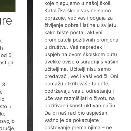
koje njegujemo u našoj školi.
Katolička škola vas ne samo
ure
obrazuje, već vas i odgaja za
življenje dobra i istine u svijetu,
kako biste postali aktivni
promicatelji pozitivnih promjena
ne
u društvu. Vaš napredak i
ih
uspjeh na ovom školskom putu
 od 5.
uvelike ovise o suradnji s vašim
stigli
učiteljima. Učitelji nisu samo
predavači, već i vaši vodiči. Oni
pomažu otkriti vaše talente,
 3.
podržavaju vas u odrastanju i
je
uče vas razmišljati o životu na
lo
pozitivan i konstruktivan način.
sto u
Da bi naš rad bio uspješan,
ske
važno je da pokazujete
osvojio
poštovanje prema njima – ne
odručje