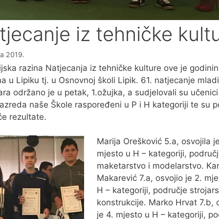
tjecanje iz tehničke kult
ka 2019.
jska razina Natjecanja iz tehničke kulture ove je godini
a u Lipiku tj. u Osnovnoj školi Lipik. 61. natjecanje mlad
ara održano je u petak, 1.ožujka, a sudjelovali su učenici
razreda naše Škole raspoređeni u P i H kategoriji te su po
će rezultate.
Marija Orešković 5.a, osvojila je
mjesto u H – kategoriji, područ
maketarstvo i modelarstvo. Kar
Makarević 7.a, osvojio je 2. mje
H – kategoriji, područje strojar
konstrukcije. Marko Hrvat 7.b, 
je 4. mjesto u H – kategoriji, p