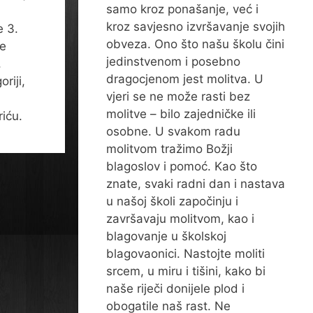
samo kroz ponašanje, već i
kroz savjesno izvršavanje svojih
e 3.
obveza. Ono što našu školu čini
je
jedinstvenom i posebno
,
dragocjenom jest molitva. U
riji,
vjeri se ne može rasti bez
molitve – bilo zajedničke ili
iću.
osobne. U svakom radu
molitvom tražimo Božji
blagoslov i pomoć. Kao što
znate, svaki radni dan i nastava
u našoj školi započinju i
završavaju molitvom, kao i
blagovanje u školskoj
blagovaonici. Nastojte moliti
srcem, u miru i tišini, kako bi
naše riječi donijele plod i
obogatile naš rast. Ne