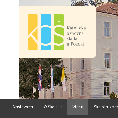
Preskoči
na
sadržaj
Naslovnica
O školi
Vijesti
Školska zad