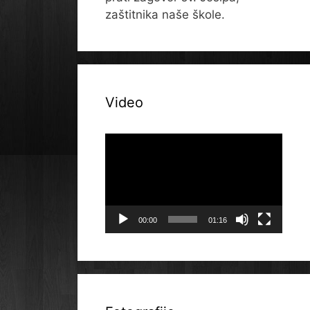
zaštitnika naše škole.
Video
Reproduktor
videozapisa
00:00
01:16