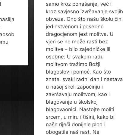
samo kroz ponašanje, već i
i
kroz savjesno izvršavanje svojih
obveza. Ono što našu školu čini
nasilja
jedinstvenom i posebno
e
dragocjenom jest molitva. U
naosob
vjeri se ne može rasti bez
temu
molitve – bilo zajedničke ili
osobne. U svakom radu
molitvom tražimo Božji
blagoslov i pomoć. Kao što
znate, svaki radni dan i nastava
u našoj školi započinju i
završavaju molitvom, kao i
blagovanje u školskoj
blagovaonici. Nastojte moliti
srcem, u miru i tišini, kako bi
naše riječi donijele plod i
obogatile naš rast. Ne