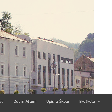
kti
Duc in Altum
Upisi u Školu
Ekoškola