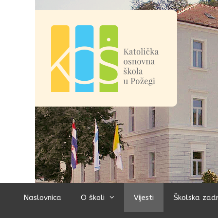
Preskoči
na
sadržaj
Naslovnica
O školi
Vijesti
Školska zad