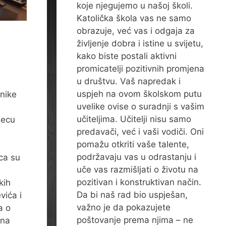
koje njegujemo u našoj školi.
Katolička škola vas ne samo
obrazuje, već vas i odgaja za
življenje dobra i istine u svijetu,
kako biste postali aktivni
promicatelji pozitivnih promjena
u društvu. Vaš napredak i
uspjeh na ovom školskom putu
enike
uvelike ovise o suradnji s vašim
učiteljima. Učitelji nisu samo
secu
predavači, već i vaši vodiči. Oni
pomažu otkriti vaše talente,
podržavaju vas u odrastanju i
ca su
uče vas razmišljati o životu na
pozitivan i konstruktivan način.
kih
Da bi naš rad bio uspješan,
vića i
važno je da pokazujete
a o
poštovanje prema njima – ne
 na