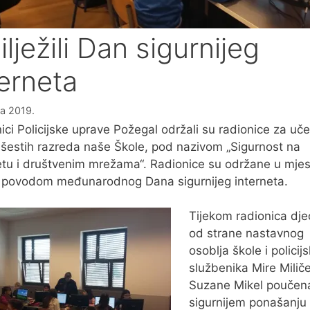
lježili Dan sigurnijeg
terneta
ka 2019.
nici Policijske uprave Požegal održali su radionice za uč
i šestih razreda naše Škole, pod nazivom „Sigurnost na
etu i društvenim mrežama“. Radionice su održane u mje
i povodom međunarodnog Dana sigurnijeg interneta.
Tijekom radionica dje
od strane nastavnog
osoblja škole i policijs
službenika Mire Miliče
Suzane Mikel poučen
sigurnijem ponašanju