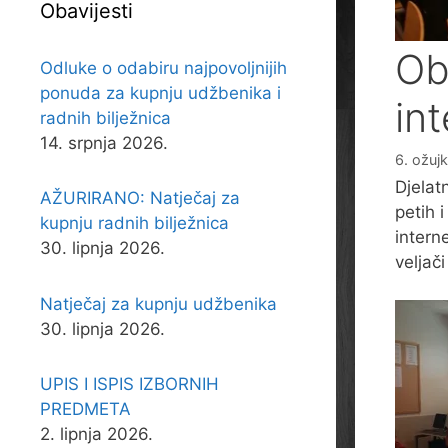
Obavijesti
Obi
Odluke o odabiru najpovoljnijih
ponuda za kupnju udžbenika i
in
radnih bilježnica
14. srpnja 2026.
6. ožuj
Djelat
AŽURIRANO: Natječaj za
petih 
kupnju radnih bilježnica
intern
30. lipnja 2026.
veljač
Natječaj za kupnju udžbenika
30. lipnja 2026.
UPIS I ISPIS IZBORNIH
PREDMETA
2. lipnja 2026.