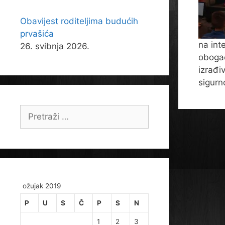
Obavijest roditeljima budućih
prvašića
na int
26. svibnja 2026.
obogać
izrađi
sigurn
Pretraži:
ožujak 2019
P
U
S
Č
P
S
N
1
2
3