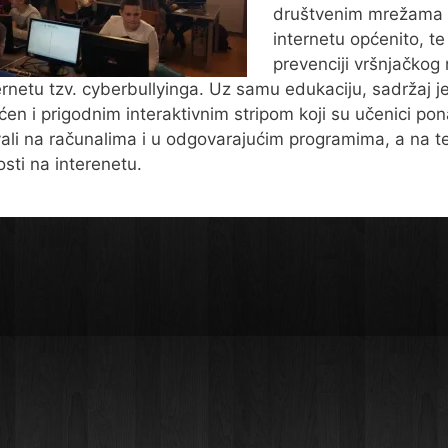
društvenim mrežama 
internetu općenito, te
prevenciji vršnjačkog 
ernetu tzv. cyberbullyinga. Uz samu edukaciju, sadržaj j
en i prigodnim interaktivnim stripom koji su učenici po
vali na računalima i u odgovarajućim programima, a na 
osti na interenetu.