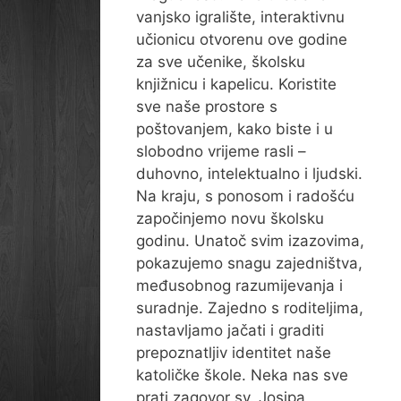
vanjsko igralište, interaktivnu
učionicu otvorenu ove godine
za sve učenike, školsku
knjižnicu i kapelicu. Koristite
sve naše prostore s
poštovanjem, kako biste i u
slobodno vrijeme rasli –
duhovno, intelektualno i ljudski.
Na kraju, s ponosom i radošću
započinjemo novu školsku
godinu. Unatoč svim izazovima,
pokazujemo snagu zajedništva,
međusobnog razumijevanja i
suradnje. Zajedno s roditeljima,
nastavljamo jačati i graditi
prepoznatljiv identitet naše
katoličke škole. Neka nas sve
prati zagovor sv. Josipa,