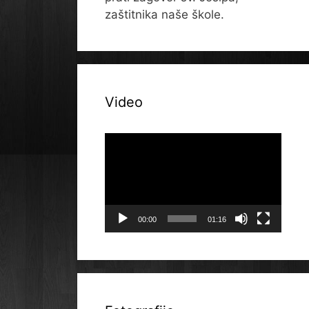
zaštitnika naše škole.
Video
Reproduktor
videozapisa
00:00
01:16