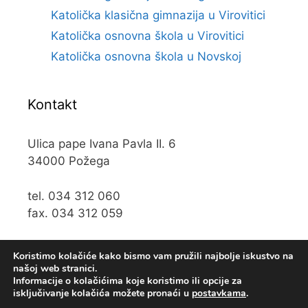
Katolička klasična gimnazija u Virovitici
Katolička osnovna škola u Virovitici
Katolička osnovna škola u Novskoj
Kontakt
Ulica pape Ivana Pavla II. 6
34000 Požega
tel. 034 312 060
fax. 034 312 059
e-mail:
kos@kospz.hr
Koristimo kolačiće kako bismo vam pružili najbolje iskustvo na
našoj web stranici.
Informacije o kolačićima koje koristimo ili opcije za
isključivanje kolačića možete pronaći u
postavkama
.
© 2019 Katolička osnova škola u Požegi • Web usluge