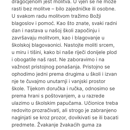
dragocjenom jest molitva. U vjeri se ne može
rasti bez molitve – bilo zajedničke ili osobne.
U svakom radu molitvom tražimo Božji
blagoslov i pomoć. Kao što znate, svaki radni
dan i nastava u našoj školi započinju i
završavaju molitvom, kao i blagovanje u
školskoj blagovaonici. Nastojte moliti srcem,
u miru i tišini, kako bi naše riječi donijele plod
i obogatile naš rast. Ne zaboravimo i na
važnost pristojnog ponašanja. Pristojno se
ophodimo jedni prema drugima u školi i izvan
nje te čuvajmo unutarnji i vanjski prostor
škole. Tijekom doručka i ručka, odnosimo se
prema hrani s poštovanjem, a u razrede
ulazimo u školskim papučama. Učionice treba
redovito prozračivati, ali strogo je zabranjeno
naginjati se kroz prozor, dovikivati se ili bacati
predmete. Žvakanje žvakaćih guma za