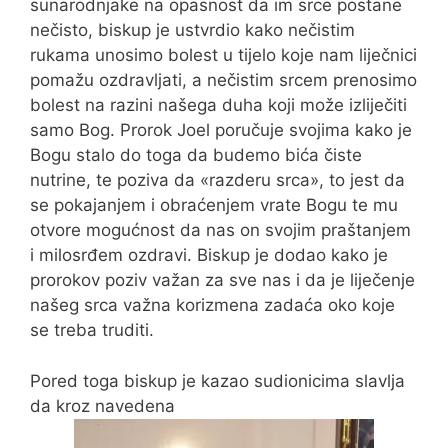
sunarodnjake na opasnost da im srce postane
nečisto, biskup je ustvrdio kako nečistim
rukama unosimo bolest u tijelo koje nam liječnici
pomažu ozdravljati, a nečistim srcem prenosimo
bolest na razini našega duha koji može izliječiti
samo Bog. Prorok Joel poručuje svojima kako je
Bogu stalo do toga da budemo bića čiste
nutrine, te poziva da «razderu srca», to jest da
se pokajanjem i obraćenjem vrate Bogu te mu
otvore mogućnost da nas on svojim praštanjem
i milosrđem ozdravi. Biskup je dodao kako je
prorokov poziv važan za sve nas i da je liječenje
našeg srca važna korizmena zadaća oko koje
se treba truditi.
Pored toga biskup je kazao sudionicima slavlja
da kroz navedena