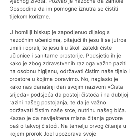
vječnog života. Pozvao je nazočne da zamole
Gospodina da im pomogne iznutra se čistiti
tijekom korizme.
U homiliji biskup je zapodjenuo dijalog s
nazočnim učenicima, pitajući ih jesu li se jutros
umili i oprali, te jesu li u školi zatekli čiste
učionice i sanitarne prostorije. Podsjetio ih je
kako je zbog zdravstvenih razloga važno paziti
na osobnu higijenu, održavati čistim naše tijelo i
prostore u kojima boravimo. No, naglasio je
kako nas današnji dan svojim nazivom »Čista
srijeda« podsjeća da postoji čistoća i na dubljoj
razini našeg postojanja, te da je važno
održavati čistim naše srce, nutrinu našeg bića.
Kazao je da naviještena misna čitanja govore
baš o takvoj čistoći. Na temelju prvog čitanja u
kojem prorok Joel upozorava svoje