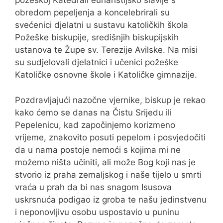
požeškoj Katedrali euharistijsko slavlje s
obredom pepeljenja a koncelebrirali su
svećenici djelatni u sustavu katoličkih škola
Požeške biskupije, središnjih biskupijskih
ustanova te Župe sv. Terezije Avilske. Na misi
su sudjelovali djelatnici i učenici požeške
Katoličke osnovne škole i Katoličke gimnazije.
Pozdravljajući nazočne vjernike, biskup je rekao
kako ćemo se danas na Čistu Srijedu ili
Pepelenicu, kad započinjemo korizmeno
vrijeme, znakovito posuti pepelom i posvjedočiti
da u nama postoje nemoći s kojima mi ne
možemo ništa učiniti, ali može Bog koji nas je
stvorio iz praha zemaljskog i naše tijelo u smrti
vraća u prah da bi nas snagom Isusova
uskrsnuća podigao iz groba te našu jedinstvenu
i neponovljivu osobu uspostavio u puninu