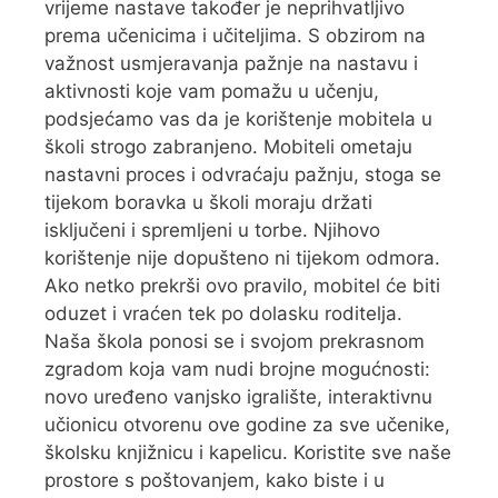
vrijeme nastave također je neprihvatljivo
prema učenicima i učiteljima. S obzirom na
važnost usmjeravanja pažnje na nastavu i
aktivnosti koje vam pomažu u učenju,
podsjećamo vas da je korištenje mobitela u
školi strogo zabranjeno. Mobiteli ometaju
nastavni proces i odvraćaju pažnju, stoga se
tijekom boravka u školi moraju držati
isključeni i spremljeni u torbe. Njihovo
korištenje nije dopušteno ni tijekom odmora.
Ako netko prekrši ovo pravilo, mobitel će biti
oduzet i vraćen tek po dolasku roditelja.
Naša škola ponosi se i svojom prekrasnom
zgradom koja vam nudi brojne mogućnosti:
novo uređeno vanjsko igralište, interaktivnu
učionicu otvorenu ove godine za sve učenike,
školsku knjižnicu i kapelicu. Koristite sve naše
prostore s poštovanjem, kako biste i u