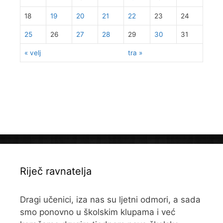
18
19
20
21
22
23
24
25
26
27
28
29
30
31
« velj
tra »
Riječ ravnatelja
Dragi učenici, iza nas su ljetni odmori, a sada
smo ponovno u školskim klupama i već