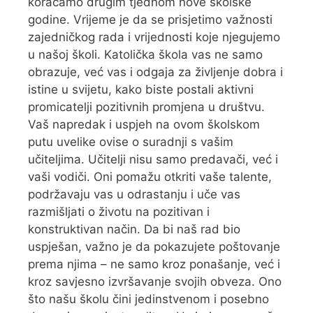
koračamo drugim tjednom nove školske
godine. Vrijeme je da se prisjetimo važnosti
zajedničkog rada i vrijednosti koje njegujemo
u našoj školi. Katolička škola vas ne samo
obrazuje, već vas i odgaja za življenje dobra i
istine u svijetu, kako biste postali aktivni
promicatelji pozitivnih promjena u društvu.
Vaš napredak i uspjeh na ovom školskom
putu uvelike ovise o suradnji s vašim
učiteljima. Učitelji nisu samo predavači, već i
vaši vodiči. Oni pomažu otkriti vaše talente,
podržavaju vas u odrastanju i uče vas
razmišljati o životu na pozitivan i
konstruktivan način. Da bi naš rad bio
uspješan, važno je da pokazujete poštovanje
prema njima – ne samo kroz ponašanje, već i
kroz savjesno izvršavanje svojih obveza. Ono
što našu školu čini jedinstvenom i posebno