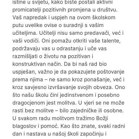
istine u svijetu, kako biste postali aktivni
promicatelji pozitivnih promjena u društvu.
Vaš napredak i uspjeh na ovom školskom
putu uvelike ovise o suradnji s vašim
učiteljima. Učitelji nisu samo predavači, već i
vaši vodiči. Oni pomažu otkriti vaše talente,
podržavaju vas u odrastanju i uče vas
razmišljati o životu na pozitivan i
konstruktivan način. Da bi naš rad bio
uspješan, važno je da pokazujete poštovanje
prema njima – ne samo kroz ponašanje, već i
kroz savjesno izvršavanje svojih obveza. Ono
što našu školu čini jedinstvenom i posebno
dragocjenom jest molitva. U vjeri se ne može
rasti bez molitve – bilo zajedničke ili osobne.
U svakom radu molitvom tražimo Božji
blagoslov i pomoć. Kao što znate, svaki radni
dan i nastava u našoj školi započinju i