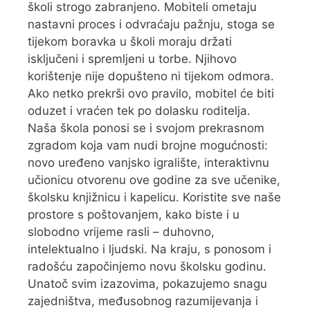
školi strogo zabranjeno. Mobiteli ometaju
nastavni proces i odvraćaju pažnju, stoga se
tijekom boravka u školi moraju držati
isključeni i spremljeni u torbe. Njihovo
korištenje nije dopušteno ni tijekom odmora.
Ako netko prekrši ovo pravilo, mobitel će biti
oduzet i vraćen tek po dolasku roditelja.
Naša škola ponosi se i svojom prekrasnom
zgradom koja vam nudi brojne mogućnosti:
novo uređeno vanjsko igralište, interaktivnu
učionicu otvorenu ove godine za sve učenike,
školsku knjižnicu i kapelicu. Koristite sve naše
prostore s poštovanjem, kako biste i u
slobodno vrijeme rasli – duhovno,
intelektualno i ljudski. Na kraju, s ponosom i
radošću započinjemo novu školsku godinu.
Unatoč svim izazovima, pokazujemo snagu
zajedništva, međusobnog razumijevanja i