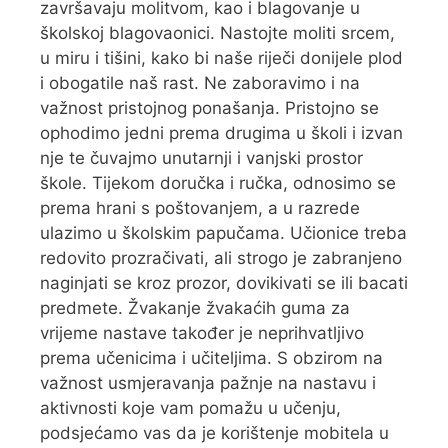
završavaju molitvom, kao i blagovanje u
školskoj blagovaonici. Nastojte moliti srcem,
u miru i tišini, kako bi naše riječi donijele plod
i obogatile naš rast. Ne zaboravimo i na
važnost pristojnog ponašanja. Pristojno se
ophodimo jedni prema drugima u školi i izvan
nje te čuvajmo unutarnji i vanjski prostor
škole. Tijekom doručka i ručka, odnosimo se
prema hrani s poštovanjem, a u razrede
ulazimo u školskim papučama. Učionice treba
redovito prozračivati, ali strogo je zabranjeno
naginjati se kroz prozor, dovikivati se ili bacati
predmete. Žvakanje žvakaćih guma za
vrijeme nastave također je neprihvatljivo
prema učenicima i učiteljima. S obzirom na
važnost usmjeravanja pažnje na nastavu i
aktivnosti koje vam pomažu u učenju,
podsjećamo vas da je korištenje mobitela u