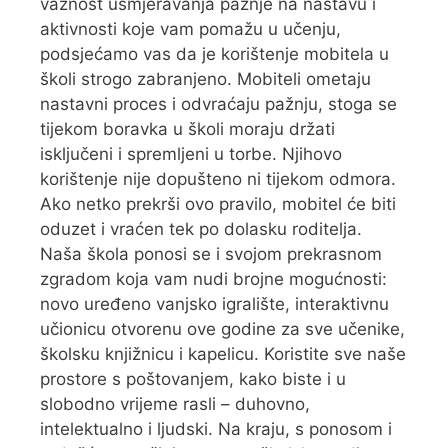
važnost usmjeravanja pažnje na nastavu i
aktivnosti koje vam pomažu u učenju,
podsjećamo vas da je korištenje mobitela u
školi strogo zabranjeno. Mobiteli ometaju
nastavni proces i odvraćaju pažnju, stoga se
tijekom boravka u školi moraju držati
isključeni i spremljeni u torbe. Njihovo
korištenje nije dopušteno ni tijekom odmora.
Ako netko prekrši ovo pravilo, mobitel će biti
oduzet i vraćen tek po dolasku roditelja.
Naša škola ponosi se i svojom prekrasnom
zgradom koja vam nudi brojne mogućnosti:
novo uređeno vanjsko igralište, interaktivnu
učionicu otvorenu ove godine za sve učenike,
školsku knjižnicu i kapelicu. Koristite sve naše
prostore s poštovanjem, kako biste i u
slobodno vrijeme rasli – duhovno,
intelektualno i ljudski. Na kraju, s ponosom i