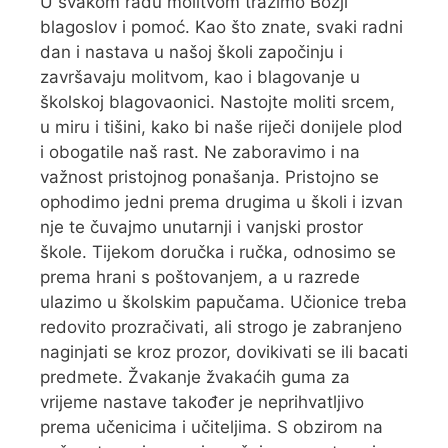
U svakom radu molitvom tražimo Božji
blagoslov i pomoć. Kao što znate, svaki radni
dan i nastava u našoj školi započinju i
završavaju molitvom, kao i blagovanje u
školskoj blagovaonici. Nastojte moliti srcem,
u miru i tišini, kako bi naše riječi donijele plod
i obogatile naš rast. Ne zaboravimo i na
važnost pristojnog ponašanja. Pristojno se
ophodimo jedni prema drugima u školi i izvan
nje te čuvajmo unutarnji i vanjski prostor
škole. Tijekom doručka i ručka, odnosimo se
prema hrani s poštovanjem, a u razrede
ulazimo u školskim papučama. Učionice treba
redovito prozračivati, ali strogo je zabranjeno
naginjati se kroz prozor, dovikivati se ili bacati
predmete. Žvakanje žvakaćih guma za
vrijeme nastave također je neprihvatljivo
prema učenicima i učiteljima. S obzirom na