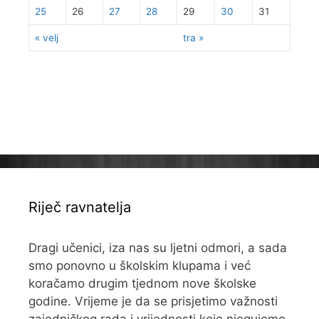
25
26
27
28
29
30
31
« velj
tra »
Riječ ravnatelja
Dragi učenici, iza nas su ljetni odmori, a sada
smo ponovno u školskim klupama i već
koračamo drugim tjednom nove školske
godine. Vrijeme je da se prisjetimo važnosti
zajedničkog rada i vrijednosti koje njegujemo