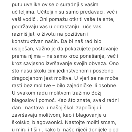
putu uvelike ovise o suradnji s vašim
učiteljima. Učitelji nisu samo predavači, već i
vaši vodiči. Oni pomažu otkriti vaše talente,
podržavaju vas u odrastanju i uče vas
razmišljati o životu na pozitivan i
konstruktivan način. Da bi naš rad bio
uspješan, važno je da pokazujete poštovanje
prema njima – ne samo kroz ponašanje, već i
kroz savjesno izvršavanje svojih obveza. Ono
što našu školu čini jedinstvenom i posebno
dragocjenom jest molitva. U vjeri se ne može
rasti bez molitve – bilo zajedničke ili osobne.
U svakom radu molitvom tražimo Božji
blagoslov i pomoć. Kao što znate, svaki radni
dan i nastava u našoj školi započinju i
završavaju molitvom, kao i blagovanje u
školskoj blagovaonici. Nastojte moliti srcem,
u miru i tišini, kako bi naše riječi donijele plod