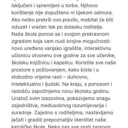
isključeni i spremljeni u torbe. Njihovo
korištenje nije dopušteno ni tijekom odmora.
Ako netko prekrši ovo pravilo, mobitel će biti
oduzet i vraćen tek po dolasku roditelja.
Naša škola ponosi se i svojom prekrasnom
zgradom koja vam nudi brojne mogućnosti:
novo uređeno vanjsko igralište, interaktivnu
učionicu otvorenu ove godine za sve učenike,
školsku knjižnicu i kapelicu. Koristite sve naše
prostore s poštovanjem, kako biste i u
slobodno vrijeme rasli – duhovno,
intelektualno i ljudski. Na kraju, s ponosom i
radošću započinjemo novu školsku godinu.
Unatoč svim izazovima, pokazujemo snagu
zajedništva, međusobnog razumijevanja i
suradnje. Zajedno s roditeljima, nastavljamo
jačati i graditi prepoznatljiv identitet naše
katoličke škole. Neka nas sve prati zagovor