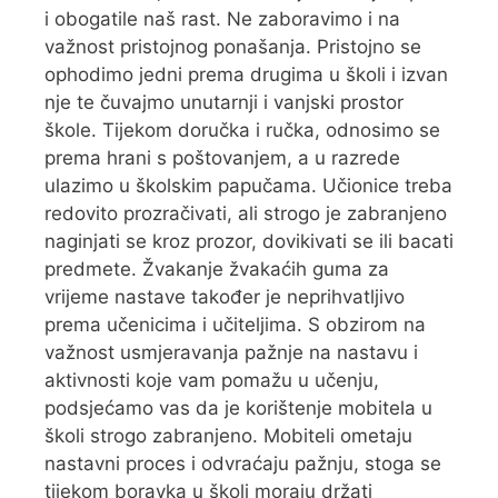
i obogatile naš rast. Ne zaboravimo i na
važnost pristojnog ponašanja. Pristojno se
ophodimo jedni prema drugima u školi i izvan
nje te čuvajmo unutarnji i vanjski prostor
škole. Tijekom doručka i ručka, odnosimo se
prema hrani s poštovanjem, a u razrede
ulazimo u školskim papučama. Učionice treba
redovito prozračivati, ali strogo je zabranjeno
naginjati se kroz prozor, dovikivati se ili bacati
predmete. Žvakanje žvakaćih guma za
vrijeme nastave također je neprihvatljivo
prema učenicima i učiteljima. S obzirom na
važnost usmjeravanja pažnje na nastavu i
aktivnosti koje vam pomažu u učenju,
podsjećamo vas da je korištenje mobitela u
školi strogo zabranjeno. Mobiteli ometaju
nastavni proces i odvraćaju pažnju, stoga se
tijekom boravka u školi moraju držati