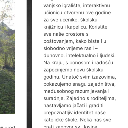
vanjsko igralište, interaktivnu
učionicu otvorenu ove godine
za sve učenike, školsku
knjižnicu i kapelicu. Koristite
sve naše prostore s
poštovanjem, kako biste i u
slobodno vrijeme rasli –
duhovno, intelektualno i ljudski.
Na kraju, s ponosom i radošću
započinjemo novu školsku
godinu. Unatoč svim izazovima,
pokazujemo snagu zajedništva,
međusobnog razumijevanja i
suradnje. Zajedno s roditeljima,
nastavljamo jačati i graditi
prepoznatljiv identitet naše
katoličke škole. Neka nas sve
 i
prati zagovor sv. Josipa,
ji urod