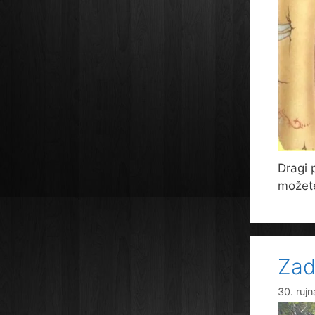
Dragi 
možete
Zad
30. ruj