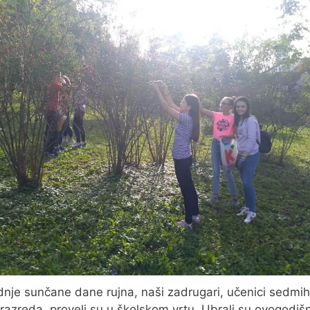
dnje sunčane dane rujna, naši zadrugari, učenici sedmih
razreda, proveli su u školskom vrtu. Ubrali su ovogodišn