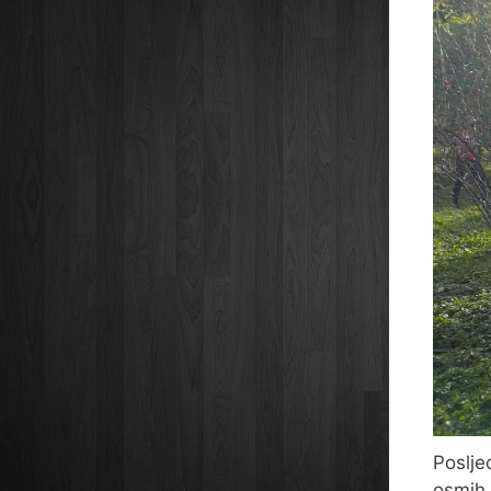
Poslje
osmih 