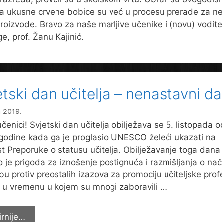
 a ukusne crvene bobice su već u procesu prerade za n
roizvode. Bravo za naše marljive učenike i (novu) voditel
e, prof. Žanu Kajinić.
etski dan učitelja – nenastavni d
a 2019.
učenici! Svjetski dan učitelja obilježava se 5. listopada o
godine kada ga je proglasio UNESCO želeći ukazati na
t Preporuke o statusu učitelja. Obilježavanje toga dana
o je prigoda za iznošenje postignuća i razmišljanja o na
bu protiv preostalih izazova za promociju učiteljske profe
 u vremenu u kojem su mnogi zaboravili …
Svjetski
irnije…