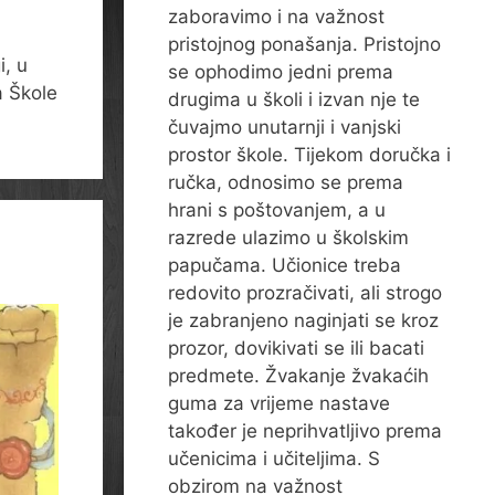
zaboravimo i na važnost
pristojnog ponašanja. Pristojno
i, u
se ophodimo jedni prema
a Škole
drugima u školi i izvan nje te
čuvajmo unutarnji i vanjski
prostor škole. Tijekom doručka i
ručka, odnosimo se prema
hrani s poštovanjem, a u
razrede ulazimo u školskim
papučama. Učionice treba
redovito prozračivati, ali strogo
je zabranjeno naginjati se kroz
prozor, dovikivati se ili bacati
predmete. Žvakanje žvakaćih
guma za vrijeme nastave
također je neprihvatljivo prema
učenicima i učiteljima. S
obzirom na važnost