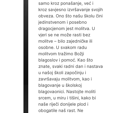
samo kroz ponašanje, već i
kroz savjesno izvršavanje svojih
obveza. Ono što našu školu čini
jedinstvenom i posebno
dragocjenom jest molitva. U
vjeri se ne može rasti bez
molitve – bilo zajedničke ili
osobne. U svakom radu
molitvom tražimo Božji
blagoslov i pomoć. Kao što
znate, svaki radni dan i nastava
u našoj školi započinju i
završavaju molitvom, kao i
blagovanje u školskoj
blagovaonici. Nastojte moliti
srcem, u miru i tišini, kako bi
naše riječi donijele plod i
obogatile naš rast. Ne