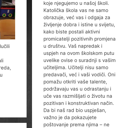
koje njegujemo u našoj školi.
Katolička škola vas ne samo
obrazuje, već vas i odgaja za
življenje dobra i istine u svijetu,
kako biste postali aktivni
promicatelji pozitivnih promjena
u društvu. Vaš napredak i
učili
uspjeh na ovom školskom putu
uvelike ovise o suradnji s vašim
li
učiteljima. Učitelji nisu samo
zreda,
predavači, već i vaši vodiči. Oni
lu
pomažu otkriti vaše talente,
podržavaju vas u odrastanju i
uče vas razmišljati o životu na
pozitivan i konstruktivan način.
Da bi naš rad bio uspješan,
važno je da pokazujete
poštovanje prema njima – ne