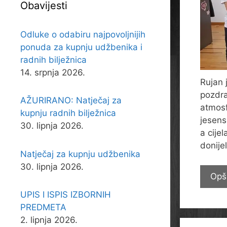
Obavijesti
Odluke o odabiru najpovoljnijih
ponuda za kupnju udžbenika i
radnih bilježnica
14. srpnja 2026.
Rujan 
pozdra
AŽURIRANO: Natječaj za
atmosf
kupnju radnih bilježnica
jesensk
30. lipnja 2026.
a cije
donije
Natječaj za kupnju udžbenika
30. lipnja 2026.
Opš
UPIS I ISPIS IZBORNIH
PREDMETA
2. lipnja 2026.