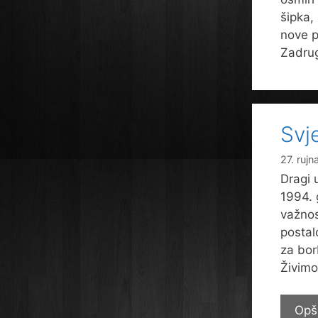
šipka,
nove p
Zadrug
Svj
27. rujn
Dragi 
1994. 
važnos
postal
za bor
Živimo
Opš