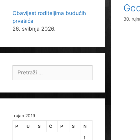
God
Obavijest roditeljima budućih
30. ruj
prvašića
26. svibnja 2026.
Pretraži:
rujan 2019
P
U
S
Č
P
S
N
1