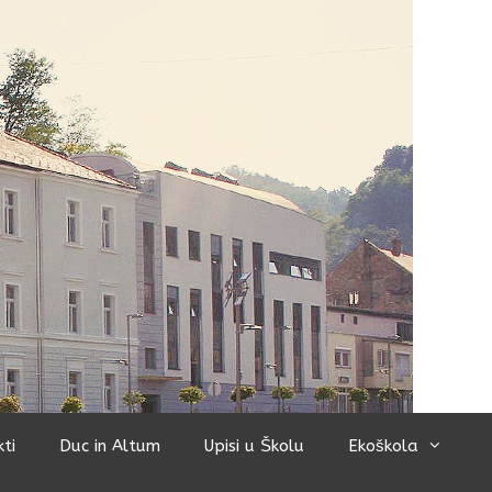
kti
Duc in Altum
Upisi u Školu
Ekoškola