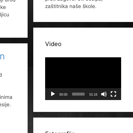
zaštitnika naše škole.
eke
jicu
Video
an
Reproduktor
videozapisa
d
00:00
01:16
činima
sije.