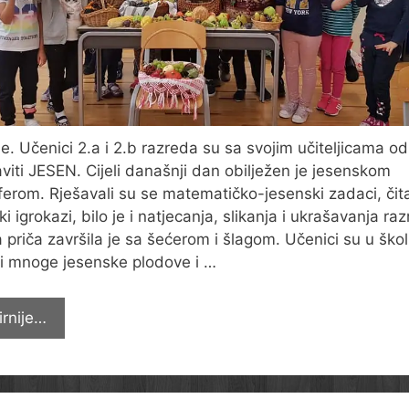
je. Učenici 2.a i 2.b razreda su sa svojim učiteljicama odl
viti JESEN. Cijeli današnji dan obilježen je jesenskom
erom. Rješavali su se matematičko-jesenski zadaci, čita
i igrokazi, bilo je i natjecanja, slikanja i ukrašavanja ra
la priča završila je sa šećerom i šlagom. Učenici su u ško
li mnoge jesenske plodove i …
JESEN
irnije…
NAM
KUCA
NA
VRATA