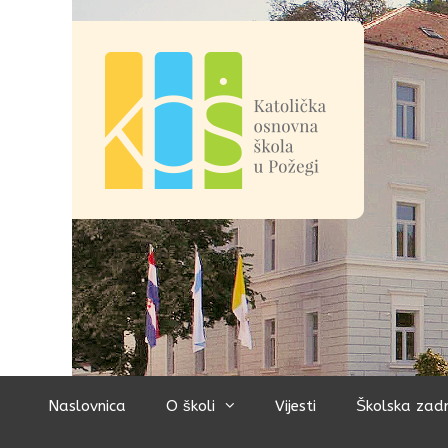
Preskoči
na
sadržaj
Naslovnica
O školi
Vijesti
Školska zad