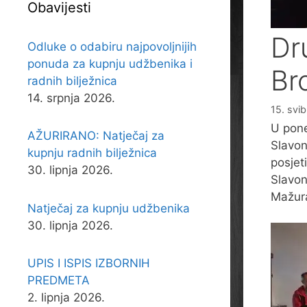
Obavijesti
Dru
Odluke o odabiru najpovoljnijih
ponuda za kupnju udžbenika i
Br
radnih bilježnica
14. srpnja 2026.
15. svi
U pone
AŽURIRANO: Natječaj za
Slavon
kupnju radnih bilježnica
posjet
30. lipnja 2026.
Slavon
Mažura
Natječaj za kupnju udžbenika
30. lipnja 2026.
UPIS I ISPIS IZBORNIH
PREDMETA
2. lipnja 2026.