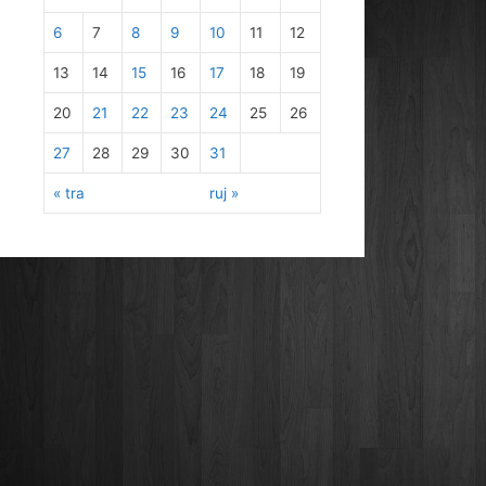
6
7
8
9
10
11
12
13
14
15
16
17
18
19
20
21
22
23
24
25
26
27
28
29
30
31
« tra
ruj »