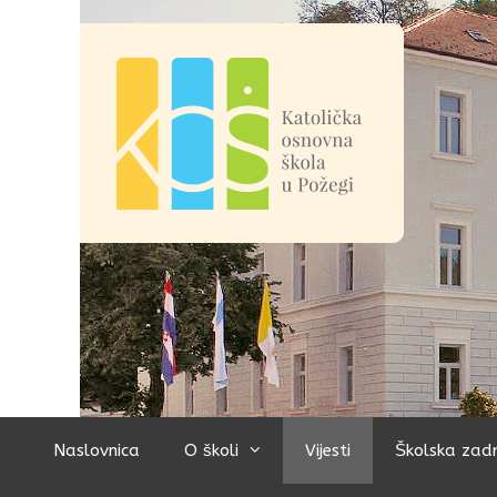
Preskoči
na
sadržaj
Naslovnica
O školi
Vijesti
Školska zad