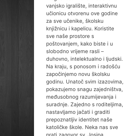
vanjsko igralište, interaktivnu
učionicu otvorenu ove godine
za sve učenike, školsku
knjižnicu i kapelicu. Koristite
sve naše prostore s
poštovanjem, kako biste i u
slobodno vrijeme rasli –
duhovno, intelektualno i ljudski.
Na kraju, s ponosom i radošću
započinjemo novu školsku
godinu. Unatoč svim izazovima,
pokazujemo snagu zajedništva,
međusobnog razumijevanja i
suradnje. Zajedno s roditeljima,
nastavljamo jačati i graditi
prepoznatljiv identitet naše
katoličke škole. Neka nas sve
prati zagovor sv. Josipa,