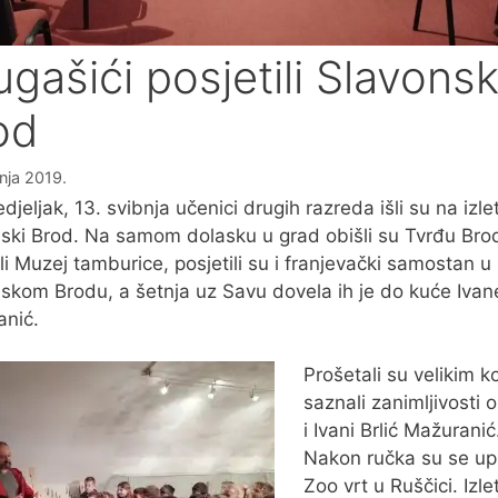
gašići posjetili Slavonsk
od
bnja 2019.
djeljak, 13. svibnja učenici drugih razreda išli su na izle
ski Brod. Na samom dolasku u grad obišli su Tvrđu Brod
ili Muzej tamburice, posjetili su i franjevački samostan u
skom Brodu, a šetnja uz Savu dovela ih je do kuće Ivane
nić.
Prošetali su velikim k
saznali zanimljivosti 
i Ivani Brlić Mažuranić
Nakon ručka su se upu
Zoo vrt u Ruščici. Izle