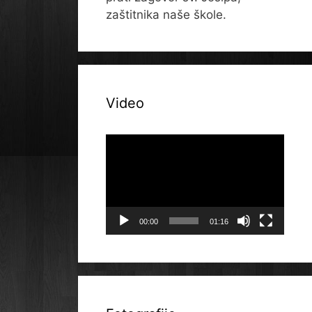
zaštitnika naše škole.
Video
Reproduktor
videozapisa
00:00
01:16