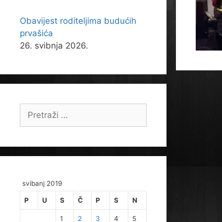
Obavijest roditeljima budućih
prvašića
26. svibnja 2026.
Pretraži:
svibanj 2019
P
U
S
Č
P
S
N
1
2
3
4
5