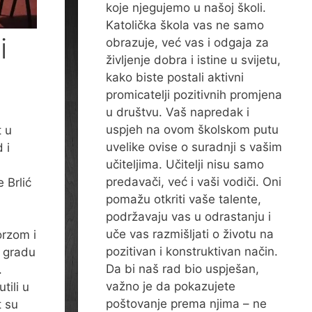
koje njegujemo u našoj školi.
Katolička škola vas ne samo
i
obrazuje, već vas i odgaja za
življenje dobra i istine u svijetu,
kako biste postali aktivni
promicatelji pozitivnih promjena
u društvu. Vaš napredak i
uspjeh na ovom školskom putu
t u
uvelike ovise o suradnji s vašim
 i
učiteljima. Učitelji nisu samo
predavači, već i vaši vodiči. Oni
 Brlić
pomažu otkriti vaše talente,
podržavaju vas u odrastanju i
uče vas razmišljati o životu na
orzom i
pozitivan i konstruktivan način.
o gradu
Da bi naš rad bio uspješan,
.
važno je da pokazujete
tili u
poštovanje prema njima – ne
t su