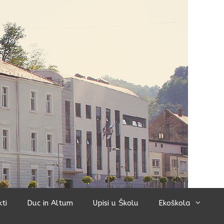
kti
Duc in Altum
Upisi u Školu
Ekoškola