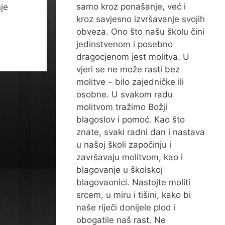
samo kroz ponašanje, već i
nje
kroz savjesno izvršavanje svojih
obveza. Ono što našu školu čini
jedinstvenom i posebno
dragocjenom jest molitva. U
vjeri se ne može rasti bez
molitve – bilo zajedničke ili
osobne. U svakom radu
molitvom tražimo Božji
blagoslov i pomoć. Kao što
znate, svaki radni dan i nastava
u našoj školi započinju i
završavaju molitvom, kao i
blagovanje u školskoj
blagovaonici. Nastojte moliti
srcem, u miru i tišini, kako bi
naše riječi donijele plod i
obogatile naš rast. Ne