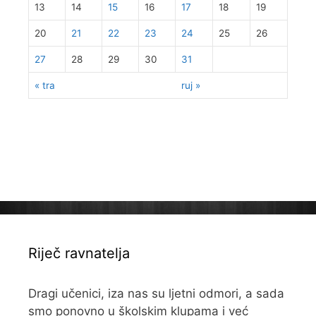
13
14
15
16
17
18
19
20
21
22
23
24
25
26
27
28
29
30
31
« tra
ruj »
Riječ ravnatelja
Dragi učenici, iza nas su ljetni odmori, a sada
smo ponovno u školskim klupama i već