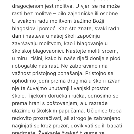
dragocjenom jest molitva. U vjeri se ne može
rasti bez molitve – bilo zajedničke ili osobne.
U svakom radu molitvom tražimo Božji
blagoslov i pomoć. Kao što znate, svaki radni
dan i nastava u našoj školi započinju i
završavaju molitvom, kao i blagovanje u
školskoj blagovaonici. Nastojte moliti srcem,
u miru i tišini, kako bi naše riječi donijele plod
i obogatile naš rast. Ne zaboravimo i na
važnost pristojnog ponašanja. Pristojno se
ophodimo jedni prema drugima u školi i izvan
nje te čuvajmo unutarnji i vanjski prostor
škole. Tijekom doručka i ručka, odnosimo se
prema hrani s poštovanjem, a u razrede
ulazimo u školskim papučama. Učionice treba
redovito prozračivati, ali strogo je zabranjeno
naginjati se kroz prozor, dovikivati se ili bacati
predmete. Žvakanje žvakaćih guma za