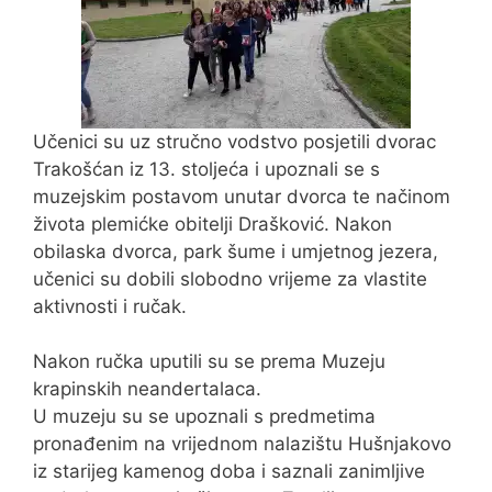
Učenici su uz stručno vodstvo posjetili dvorac
Trakošćan iz 13. stoljeća i upoznali se s
muzejskim postavom unutar dvorca te načinom
života plemićke obitelji Drašković. Nakon
obilaska dvorca, park šume i umjetnog jezera,
učenici su dobili slobodno vrijeme za vlastite
aktivnosti i ručak.
Nakon ručka uputili su se prema Muzeju
krapinskih neandertalaca.
U muzeju su se upoznali s predmetima
pronađenim na vrijednom nalazištu Hušnjakovo
iz starijeg kamenog doba i saznali zanimljive