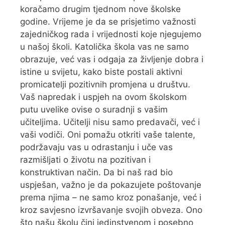
koračamo drugim tjednom nove školske
godine. Vrijeme je da se prisjetimo važnosti
zajedničkog rada i vrijednosti koje njegujemo
u našoj školi. Katolička škola vas ne samo
obrazuje, već vas i odgaja za življenje dobra i
istine u svijetu, kako biste postali aktivni
promicatelji pozitivnih promjena u društvu.
Vaš napredak i uspjeh na ovom školskom
putu uvelike ovise o suradnji s vašim
učiteljima. Učitelji nisu samo predavači, već i
vaši vodiči. Oni pomažu otkriti vaše talente,
podržavaju vas u odrastanju i uče vas
razmišljati o životu na pozitivan i
konstruktivan način. Da bi naš rad bio
uspješan, važno je da pokazujete poštovanje
prema njima – ne samo kroz ponašanje, već i
kroz savjesno izvršavanje svojih obveza. Ono
što našu školu čini jedinstvenom i posebno