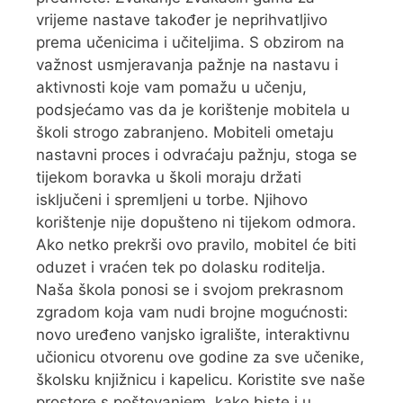
vrijeme nastave također je neprihvatljivo
prema učenicima i učiteljima. S obzirom na
važnost usmjeravanja pažnje na nastavu i
aktivnosti koje vam pomažu u učenju,
podsjećamo vas da je korištenje mobitela u
školi strogo zabranjeno. Mobiteli ometaju
nastavni proces i odvraćaju pažnju, stoga se
tijekom boravka u školi moraju držati
isključeni i spremljeni u torbe. Njihovo
korištenje nije dopušteno ni tijekom odmora.
Ako netko prekrši ovo pravilo, mobitel će biti
oduzet i vraćen tek po dolasku roditelja.
Naša škola ponosi se i svojom prekrasnom
zgradom koja vam nudi brojne mogućnosti:
novo uređeno vanjsko igralište, interaktivnu
učionicu otvorenu ove godine za sve učenike,
školsku knjižnicu i kapelicu. Koristite sve naše
prostore s poštovanjem, kako biste i u