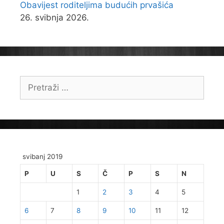
Obavijest roditeljima budućih prvašića
26. svibnja 2026.
Pretraži:
svibanj 2019
P
U
S
Č
P
S
N
1
2
3
4
5
6
7
8
9
10
11
12