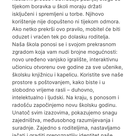
tijekom boravka u školi moraju držati
isključeni i spremljeni u torbe. Njihovo
korištenje nije dopušteno ni tijekom odmora.
Ako netko prekrši ovo pravilo, mobitel će biti
oduzet i vraćen tek po dolasku roditelja.
Naša škola ponosi se i svojom prekrasnom
zgradom koja vam nudi brojne mogućnosti:
novo uređeno vanjsko igralište, interaktivnu
učionicu otvorenu ove godine za sve učenike,
školsku knjižnicu i kapelicu. Koristite sve naše
prostore s poštovanjem, kako biste i u
slobodno vrijeme rasli – duhovno,
intelektualno i ljudski. Na kraju, s ponosom i
radošću započinjemo novu školsku godinu.
Unatoč svim izazovima, pokazujemo snagu
zajedništva, međusobnog razumijevanja i
suradnje. Zajedno s roditeljima, nastavljamo
jačati i graditi prepoznatljiv identitet naše