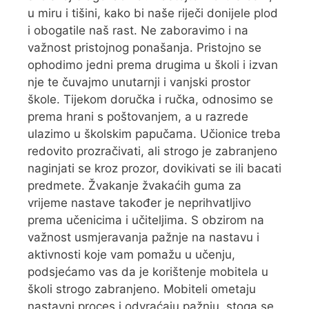
u miru i tišini, kako bi naše riječi donijele plod
i obogatile naš rast. Ne zaboravimo i na
važnost pristojnog ponašanja. Pristojno se
ophodimo jedni prema drugima u školi i izvan
nje te čuvajmo unutarnji i vanjski prostor
škole. Tijekom doručka i ručka, odnosimo se
prema hrani s poštovanjem, a u razrede
ulazimo u školskim papučama. Učionice treba
redovito prozračivati, ali strogo je zabranjeno
naginjati se kroz prozor, dovikivati se ili bacati
predmete. Žvakanje žvakaćih guma za
vrijeme nastave također je neprihvatljivo
prema učenicima i učiteljima. S obzirom na
važnost usmjeravanja pažnje na nastavu i
aktivnosti koje vam pomažu u učenju,
podsjećamo vas da je korištenje mobitela u
školi strogo zabranjeno. Mobiteli ometaju
nastavni proces i odvraćaju pažnju, stoga se