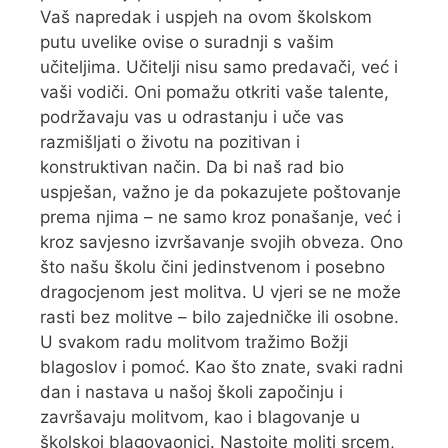
Vaš napredak i uspjeh na ovom školskom
putu uvelike ovise o suradnji s vašim
učiteljima. Učitelji nisu samo predavači, već i
vaši vodiči. Oni pomažu otkriti vaše talente,
podržavaju vas u odrastanju i uče vas
razmišljati o životu na pozitivan i
konstruktivan način. Da bi naš rad bio
uspješan, važno je da pokazujete poštovanje
prema njima – ne samo kroz ponašanje, već i
kroz savjesno izvršavanje svojih obveza. Ono
što našu školu čini jedinstvenom i posebno
dragocjenom jest molitva. U vjeri se ne može
rasti bez molitve – bilo zajedničke ili osobne.
U svakom radu molitvom tražimo Božji
blagoslov i pomoć. Kao što znate, svaki radni
dan i nastava u našoj školi započinju i
završavaju molitvom, kao i blagovanje u
školskoj blagovaonici. Nastojte moliti srcem,