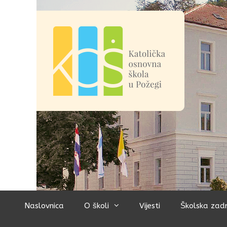
Preskoči
na
sadržaj
Naslovnica
O školi
Vijesti
Školska zad