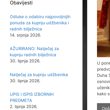
Obavijesti
Odluke o odabiru najpovoljnijih
ponuda za kupnju udžbenika i
radnih bilježnica
14. srpnja 2026.
AŽURIRANO: Natječaj za
kupnju radnih bilježnica
30. lipnja 2026.
U pone
predvo
Natječaj za kupnju udžbenika
Duha S
30. lipnja 2026.
osnovn
učenik
kako s
UPIS I ISPIS IZBORNIH
PREDMETA
2. lipnja 2026.
Opš