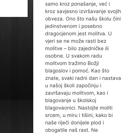
samo kroz ponašanje, već i
kroz savjesno izvršavanje svojih
obveza. Ono što našu školu čini
jedinstvenom i posebno
dragocjenom jest molitva. U
vjeri se ne može rasti bez
molitve – bilo zajedničke ili
osobne. U svakom radu
molitvom tražimo Božji
blagoslov i pomoć. Kao što
znate, svaki radni dan i nastava
u našoj školi započinju i
završavaju molitvom, kao i
blagovanje u školskoj
blagovaonici. Nastojte moliti
srcem, u miru i tišini, kako bi
naše riječi donijele plod i
obogatile naš rast. Ne