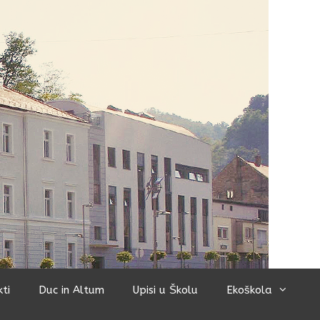
kti
Duc in Altum
Upisi u Školu
Ekoškola