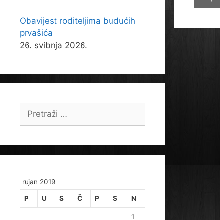
Obavijest roditeljima budućih
prvašića
26. svibnja 2026.
Pretraži:
rujan 2019
P
U
S
Č
P
S
N
1