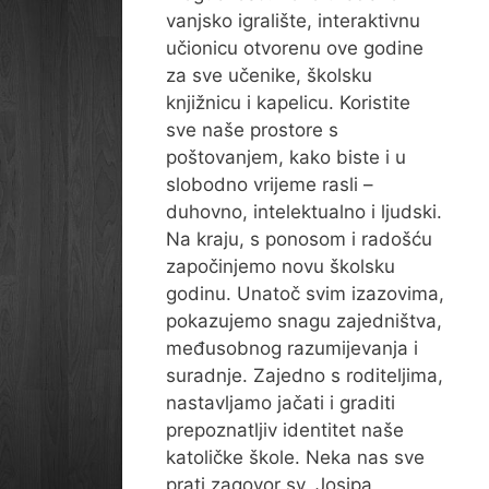
vanjsko igralište, interaktivnu
učionicu otvorenu ove godine
za sve učenike, školsku
knjižnicu i kapelicu. Koristite
sve naše prostore s
poštovanjem, kako biste i u
slobodno vrijeme rasli –
duhovno, intelektualno i ljudski.
Na kraju, s ponosom i radošću
započinjemo novu školsku
godinu. Unatoč svim izazovima,
pokazujemo snagu zajedništva,
međusobnog razumijevanja i
suradnje. Zajedno s roditeljima,
nastavljamo jačati i graditi
prepoznatljiv identitet naše
katoličke škole. Neka nas sve
prati zagovor sv. Josipa,