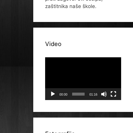
zaštitnika naše škole.
Video
Reproduktor
videozapisa
00:00
01:16