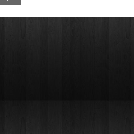
DUHA
SVETOGA
ZA
POŽEŠKE
ŠKOLARCE