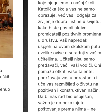
koje njegujemo u našoj školi.
Katolička škola vas ne samo
obrazuje, već vas i odgaja za
življenje dobra i istine u svijetu,
kako biste postali aktivni
promicatelji pozitivnih promjena
u društvu. Vaš napredak i
uspjeh na ovom školskom putu
uvelike ovise o suradnji s vašim
učiteljima. Učitelji nisu samo
predavači, već i vaši vodiči. Oni
va
pomažu otkriti vaše talente,
eških
podržavaju vas u odrastanju i
uče vas razmišljati o životu na
menuo
pozitivan i konstruktivan način.
Da bi naš rad bio uspješan,
važno je da pokazujete
poštovanje prema njima – ne