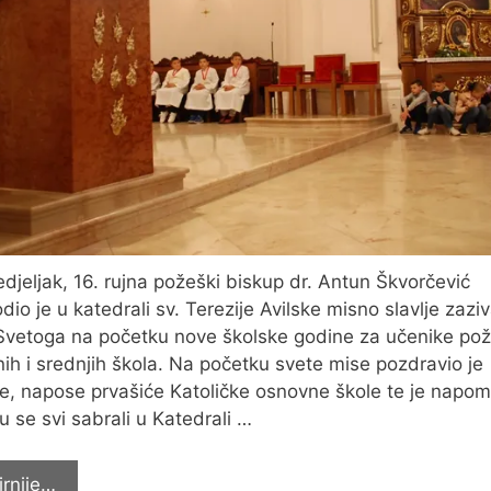
djeljak, 16. rujna požeški biskup dr. Antun Škvorčević
dio je u katedrali sv. Terezije Avilske misno slavlje zazi
vetoga na početku nove školske godine za učenike pož
ih i srednjih škola. Na početku svete mise pozdravio je
e, napose prvašiće Katoličke osnovne škole te je napo
u se svi sabrali u Katedrali …
ZAZIV
irnije…