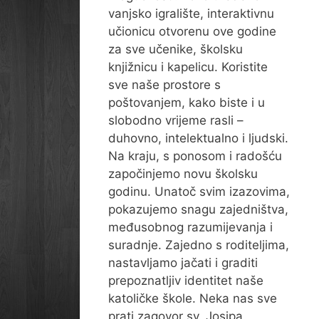
vanjsko igralište, interaktivnu
učionicu otvorenu ove godine
za sve učenike, školsku
knjižnicu i kapelicu. Koristite
sve naše prostore s
poštovanjem, kako biste i u
slobodno vrijeme rasli –
duhovno, intelektualno i ljudski.
Na kraju, s ponosom i radošću
započinjemo novu školsku
godinu. Unatoč svim izazovima,
pokazujemo snagu zajedništva,
međusobnog razumijevanja i
suradnje. Zajedno s roditeljima,
nastavljamo jačati i graditi
prepoznatljiv identitet naše
katoličke škole. Neka nas sve
prati zagovor sv. Josipa,