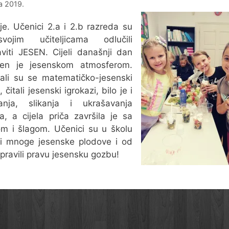
na 2019.
je. Učenici 2.a i 2.b razreda su
ojim učiteljicama odlučili
viti JESEN. Cijeli današnji dan
ežen je jesenskom atmosferom.
ali su se matematičko-jesenski
 čitali jesenski igrokazi, bilo je i
canja, slikanja i ukrašavanja
a, a cijela priča završila je sa
m i šlagom. Učenici su u školu
li mnoge jesenske plodove i od
apravili pravu jesensku gozbu!