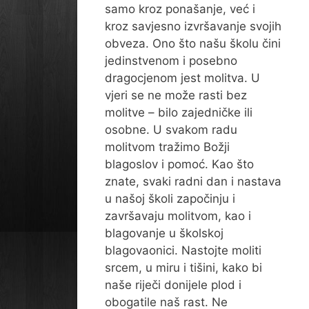
samo kroz ponašanje, već i
kroz savjesno izvršavanje svojih
obveza. Ono što našu školu čini
jedinstvenom i posebno
dragocjenom jest molitva. U
vjeri se ne može rasti bez
molitve – bilo zajedničke ili
osobne. U svakom radu
molitvom tražimo Božji
blagoslov i pomoć. Kao što
znate, svaki radni dan i nastava
u našoj školi započinju i
završavaju molitvom, kao i
blagovanje u školskoj
blagovaonici. Nastojte moliti
srcem, u miru i tišini, kako bi
naše riječi donijele plod i
obogatile naš rast. Ne