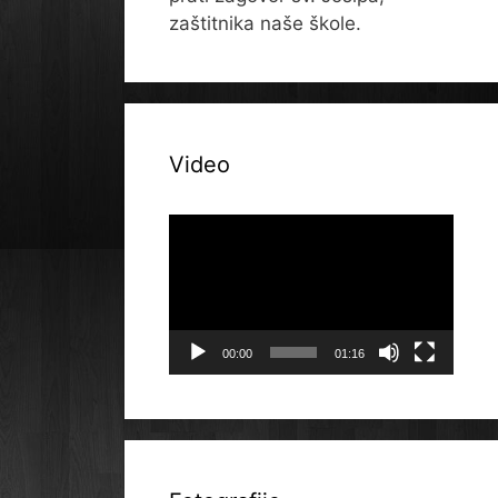
zaštitnika naše škole.
Video
Reproduktor
videozapisa
00:00
01:16