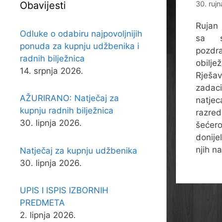
Obavijesti
30. ruj
Rujan 
Odluke o odabiru najpovoljnijih
sa sv
ponuda za kupnju udžbenika i
pozdra
radnih bilježnica
obilj
14. srpnja 2026.
Rješav
zadaci,
AŽURIRANO: Natječaj za
natje
kupnju radnih bilježnica
razred
30. lipnja 2026.
šećero
donije
njih n
Natječaj za kupnju udžbenika
30. lipnja 2026.
UPIS I ISPIS IZBORNIH
PREDMETA
2. lipnja 2026.