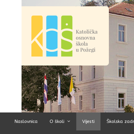
Preskoči
na
sadržaj
Naslovnica
O školi
Vijesti
Školska zad