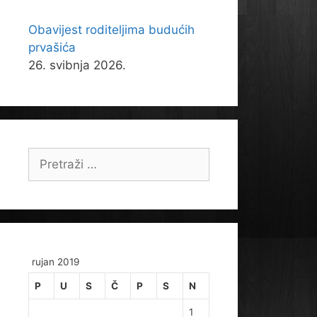
Obavijest roditeljima budućih
prvašića
26. svibnja 2026.
Pretraži:
rujan 2019
P
U
S
Č
P
S
N
1