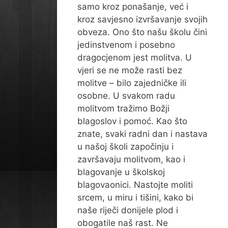
samo kroz ponašanje, već i
kroz savjesno izvršavanje svojih
obveza. Ono što našu školu čini
jedinstvenom i posebno
dragocjenom jest molitva. U
vjeri se ne može rasti bez
molitve – bilo zajedničke ili
osobne. U svakom radu
molitvom tražimo Božji
blagoslov i pomoć. Kao što
znate, svaki radni dan i nastava
u našoj školi započinju i
završavaju molitvom, kao i
blagovanje u školskoj
blagovaonici. Nastojte moliti
srcem, u miru i tišini, kako bi
naše riječi donijele plod i
obogatile naš rast. Ne