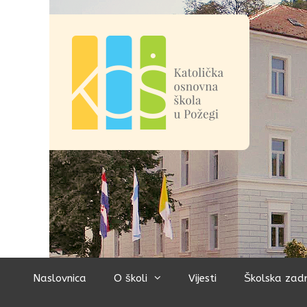
Preskoči
na
sadržaj
Naslovnica
O školi
Vijesti
Školska zad