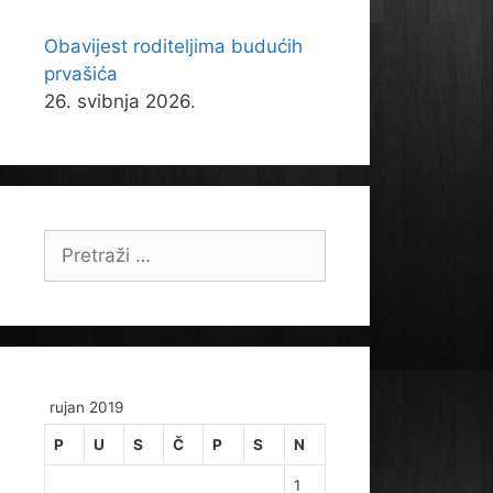
Obavijest roditeljima budućih
prvašića
26. svibnja 2026.
Pretraži:
rujan 2019
P
U
S
Č
P
S
N
1