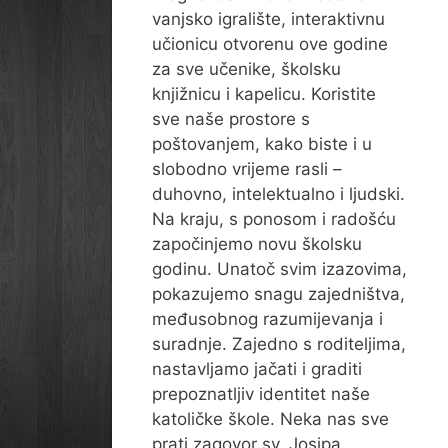
vanjsko igralište, interaktivnu
učionicu otvorenu ove godine
za sve učenike, školsku
knjižnicu i kapelicu. Koristite
sve naše prostore s
poštovanjem, kako biste i u
slobodno vrijeme rasli –
duhovno, intelektualno i ljudski.
Na kraju, s ponosom i radošću
započinjemo novu školsku
godinu. Unatoč svim izazovima,
pokazujemo snagu zajedništva,
međusobnog razumijevanja i
suradnje. Zajedno s roditeljima,
nastavljamo jačati i graditi
prepoznatljiv identitet naše
katoličke škole. Neka nas sve
prati zagovor sv. Josipa,