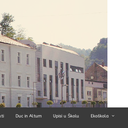
kti
Duc in Altum
Upisi u Školu
Ekoškola