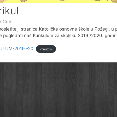
rikul
na 2019.
posjetitelji stranica Katoličke osnovne škole u Požegi, u p
 pogledati naš Kurikulum za školsku 2019./2020. godin
ULUM-2019.-20
Preuzmi