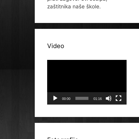
zaštitnika naše škole.
Video
Reproduktor
videozapisa
00:00
01:16