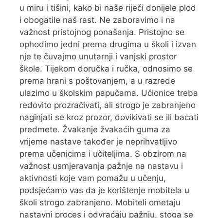
u miru i tišini, kako bi naše riječi donijele plod
i obogatile naš rast. Ne zaboravimo i na
važnost pristojnog ponašanja. Pristojno se
ophodimo jedni prema drugima u školi i izvan
nje te čuvajmo unutarnji i vanjski prostor
škole. Tijekom doručka i ručka, odnosimo se
prema hrani s poštovanjem, a u razrede
ulazimo u školskim papučama. Učionice treba
redovito prozračivati, ali strogo je zabranjeno
naginjati se kroz prozor, dovikivati se ili bacati
predmete. Žvakanje žvakaćih guma za
vrijeme nastave također je neprihvatljivo
prema učenicima i učiteljima. S obzirom na
važnost usmjeravanja pažnje na nastavu i
aktivnosti koje vam pomažu u učenju,
podsjećamo vas da je korištenje mobitela u
školi strogo zabranjeno. Mobiteli ometaju
nastavni proces i odvraćaju pažnju, stoga se