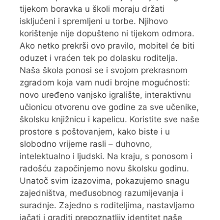
tijekom boravka u školi moraju držati
isključeni i spremljeni u torbe. Njihovo
korištenje nije dopušteno ni tijekom odmora.
Ako netko prekrši ovo pravilo, mobitel će biti
oduzet i vraćen tek po dolasku roditelja.
Naša škola ponosi se i svojom prekrasnom
zgradom koja vam nudi brojne mogućnosti:
novo uređeno vanjsko igralište, interaktivnu
učionicu otvorenu ove godine za sve učenike,
školsku knjižnicu i kapelicu. Koristite sve naše
prostore s poštovanjem, kako biste i u
slobodno vrijeme rasli – duhovno,
intelektualno i ljudski. Na kraju, s ponosom i
radošću započinjemo novu školsku godinu.
Unatoč svim izazovima, pokazujemo snagu
zajedništva, međusobnog razumijevanja i
suradnje. Zajedno s roditeljima, nastavljamo
jačati i graditi prepoznatljiv identitet naše