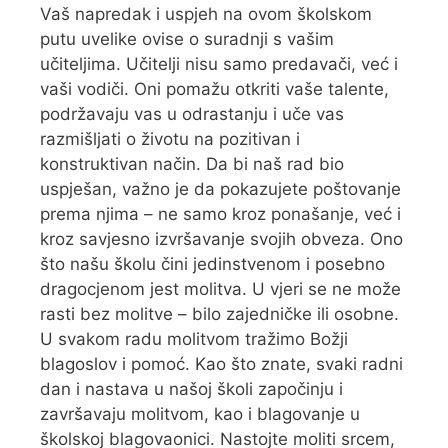
Vaš napredak i uspjeh na ovom školskom
putu uvelike ovise o suradnji s vašim
učiteljima. Učitelji nisu samo predavači, već i
vaši vodiči. Oni pomažu otkriti vaše talente,
podržavaju vas u odrastanju i uče vas
razmišljati o životu na pozitivan i
konstruktivan način. Da bi naš rad bio
uspješan, važno je da pokazujete poštovanje
prema njima – ne samo kroz ponašanje, već i
kroz savjesno izvršavanje svojih obveza. Ono
što našu školu čini jedinstvenom i posebno
dragocjenom jest molitva. U vjeri se ne može
rasti bez molitve – bilo zajedničke ili osobne.
U svakom radu molitvom tražimo Božji
blagoslov i pomoć. Kao što znate, svaki radni
dan i nastava u našoj školi započinju i
završavaju molitvom, kao i blagovanje u
školskoj blagovaonici. Nastojte moliti srcem,