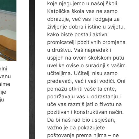
koje njegujemo u našoj školi.
Katolička škola vas ne samo
obrazuje, već vas i odgaja za
življenje dobra i istine u svijetu,
kako biste postali aktivni
promicatelji pozitivnih promjena
u društvu. Vaš napredak i
uspjeh na ovom školskom putu
uvelike ovise o suradnji s vašim
lni
učiteljima. Učitelji nisu samo
tvenu
predavači, već i vaši vodiči. Oni
Naime
pomažu otkriti vaše talente,
ije
podržavaju vas u odrastanju i
ju
uče vas razmišljati o životu na
pozitivan i konstruktivan način.
Da bi naš rad bio uspješan,
važno je da pokazujete
poštovanje prema njima – ne