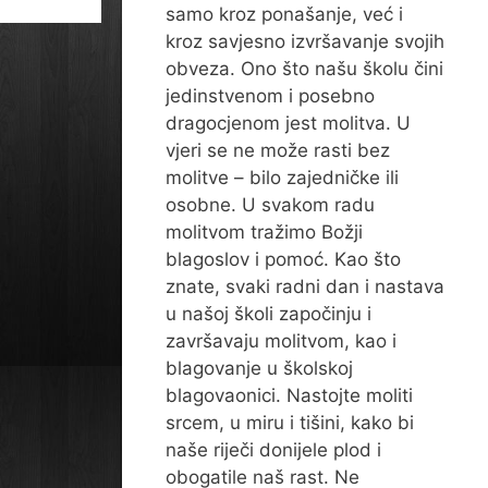
samo kroz ponašanje, već i
kroz savjesno izvršavanje svojih
obveza. Ono što našu školu čini
jedinstvenom i posebno
dragocjenom jest molitva. U
vjeri se ne može rasti bez
molitve – bilo zajedničke ili
osobne. U svakom radu
molitvom tražimo Božji
blagoslov i pomoć. Kao što
znate, svaki radni dan i nastava
u našoj školi započinju i
završavaju molitvom, kao i
blagovanje u školskoj
blagovaonici. Nastojte moliti
srcem, u miru i tišini, kako bi
naše riječi donijele plod i
obogatile naš rast. Ne