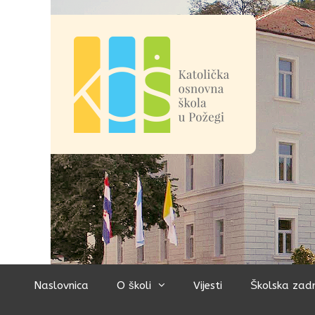
Preskoči
na
sadržaj
Naslovnica
O školi
Vijesti
Školska zad