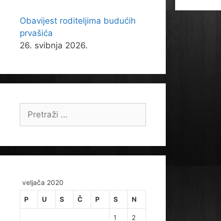
Obavijest roditeljima budućih
prvašića
26. svibnja 2026.
Pretraži:
veljača 2020
P
U
S
Č
P
S
N
1
2