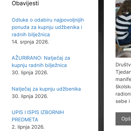
Obavijesti
Odluke o odabiru najpovoljnijih
ponuda za kupnju udžbenika i
radnih bilježnica
14. srpnja 2026.
AŽURIRANO: Natječaj za
Društv
kupnju radnih bilježnica
Tjedan
30. lipnja 2026.
manife
školsk
Natječaj za kupnju udžbenika
radioni
30. lipnja 2026.
sebe i
UPIS I ISPIS IZBORNIH
Opš
PREDMETA
2. lipnja 2026.