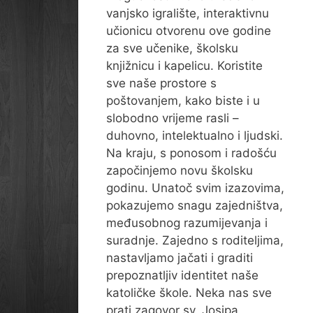
vanjsko igralište, interaktivnu
učionicu otvorenu ove godine
za sve učenike, školsku
knjižnicu i kapelicu. Koristite
sve naše prostore s
poštovanjem, kako biste i u
slobodno vrijeme rasli –
duhovno, intelektualno i ljudski.
Na kraju, s ponosom i radošću
započinjemo novu školsku
godinu. Unatoč svim izazovima,
pokazujemo snagu zajedništva,
međusobnog razumijevanja i
suradnje. Zajedno s roditeljima,
nastavljamo jačati i graditi
prepoznatljiv identitet naše
katoličke škole. Neka nas sve
prati zagovor sv. Josipa,