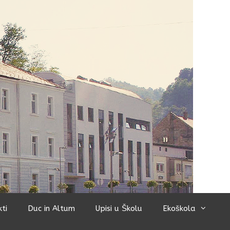
kti
Duc in Altum
Upisi u Školu
Ekoškola