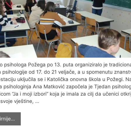
o psihologa Požega po 13. puta organiziralo je tradiciona
 psihologije od 17. do 21 veljače, a u spomenutu znans
staciju uključila se i Katolička onovna škola u Požegi. 
a psihologinja Ana Matković započela je Tjedan psiholog
com “Ja i moji izbori” koja je imala za cilj da učenici otkri
 svoje vještine, …
Tjedan
irnije…
psihologije