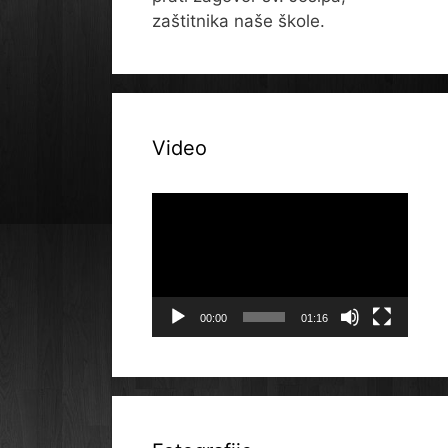
zaštitnika naše škole.
Video
Reproduktor
videozapisa
00:00
01:16