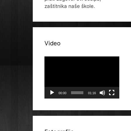
zaštitnika naše škole.
Video
Reproduktor
videozapisa
00:00
01:16