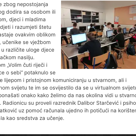
e zbog nepostojanja
og dodira sa osobom ili
om, djeci i mladima
djeti i razumjeti štetu
astaje ovakvim oblikom
a, učenike se vježbom
 u različite uloge djece
jačkom nasilju.
 „Volim čuti riječi i
ce o sebi“ potaknulo se
e lijepom i pristojnom komuniciranju u stvarnom, ali i
lnom svijetu te im se osvijestilo da se u virtualnom svijet
ponašati onako kako želimo da nas okolina vidi u stvar
u. Radionicu su proveli razrednik Dalibor Starčević i psiho
tković uz pomoć računala ujedno ih potičući na korište
la kao sredstva za učenje.