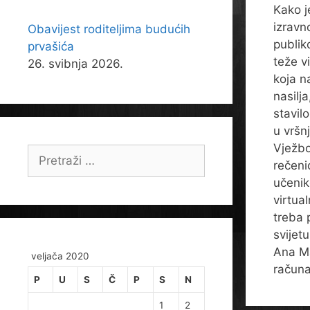
Kako j
izravn
Obavijest roditeljima budućih
publik
prvašića
teže vi
26. svibnja 2026.
koja n
nasilj
stavilo
u vršn
Vježbom
Pretraži:
rečeni
učenik
virtua
treba 
svijet
Ana Ma
veljača 2020
računa
P
U
S
Č
P
S
N
1
2