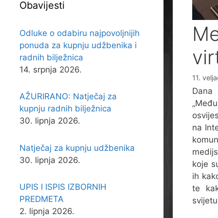
Obavijesti
Me
Odluke o odabiru najpovoljnijih
ponuda za kupnju udžbenika i
vi
radnih bilježnica
14. srpnja 2026.
11. velj
Dana 
AŽURIRANO: Natječaj za
„Međus
kupnju radnih bilježnica
osvije
30. lipnja 2026.
na Int
komuni
Natječaj za kupnju udžbenika
medijs
30. lipnja 2026.
koje s
ih kak
UPIS I ISPIS IZBORNIH
te ka
PREDMETA
svijetu
2. lipnja 2026.