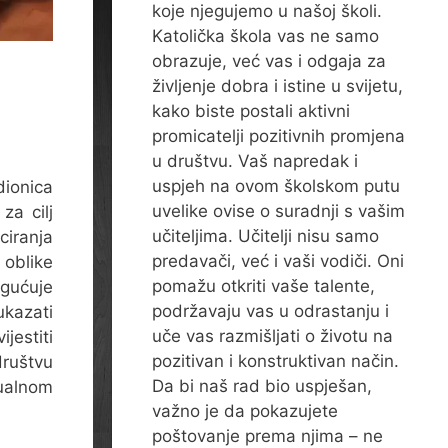
koje njegujemo u našoj školi.
Katolička škola vas ne samo
obrazuje, već vas i odgaja za
življenje dobra i istine u svijetu,
kako biste postali aktivni
promicatelji pozitivnih promjena
u društvu. Vaš napredak i
uspjeh na ovom školskom putu
ionica
uvelike ovise o suradnji s vašim
za cilj
učiteljima. Učitelji nisu samo
ciranja
predavači, već i vaši vodiči. Oni
 oblike
pomažu otkriti vaše talente,
ogućuje
podržavaju vas u odrastanju i
ukazati
uče vas razmišljati o životu na
jestiti
pozitivan i konstruktivan način.
društvu
Da bi naš rad bio uspješan,
ualnom
važno je da pokazujete
poštovanje prema njima – ne