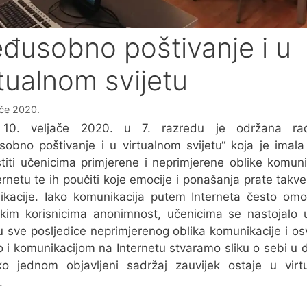
đusobno poštivanje i u
rtualnom svijetu
ače 2020.
10. veljače 2020. u 7. razredu je održana rad
obno poštivanje i u virtualnom svijetu“ koja je imala 
stiti učenicima primjerene i neprimjerene oblike komuni
ernetu te ih poučiti koje emocije i ponašanja prate takve
kacije. Iako komunikacija putem Interneta često om
kim korisnicima anonimnost, učenicima se nastojalo 
u sve posljedice neprimjerenog oblika komunikacije i osvi
o i komunikacijom na Internetu stvaramo sliku o sebi u 
ko jednom objavljeni sadržaj zauvijek ostaje u virt
.