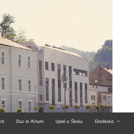
kti
Duc in Altum
Upisi u Školu
Ekoškola