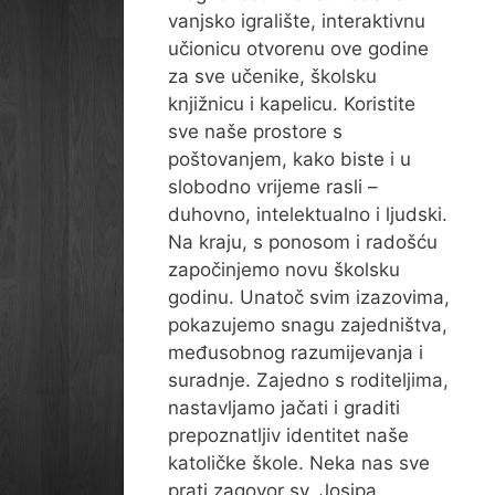
vanjsko igralište, interaktivnu
učionicu otvorenu ove godine
za sve učenike, školsku
knjižnicu i kapelicu. Koristite
sve naše prostore s
poštovanjem, kako biste i u
slobodno vrijeme rasli –
duhovno, intelektualno i ljudski.
Na kraju, s ponosom i radošću
započinjemo novu školsku
godinu. Unatoč svim izazovima,
pokazujemo snagu zajedništva,
međusobnog razumijevanja i
suradnje. Zajedno s roditeljima,
nastavljamo jačati i graditi
prepoznatljiv identitet naše
katoličke škole. Neka nas sve
prati zagovor sv. Josipa,