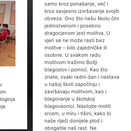
samo kroz ponašanje, već i
kroz savjesno izvršavanje svojih
obveza. Ono što našu školu čini
jedinstvenom i posebno
dragocjenom jest molitva. U
vjeri se ne može rasti bez
molitve – bilo zajedničke ili
osobne. U svakom radu
molitvom tražimo Božji
blagoslov i pomoć. Kao što
znate, svaki radni dan i nastava
u našoj školi započinju i
u
završavaju molitvom, kao i
nom
blagovanje u školskoj
loginja
blagovaonici. Nastojte moliti
nje
srcem, u miru i tišini, kako bi
naše riječi donijele plod i
obogatile naš rast. Ne