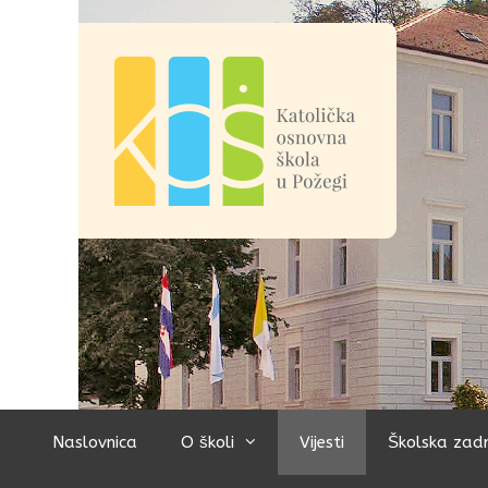
Preskoči
na
sadržaj
Naslovnica
O školi
Vijesti
Školska zad