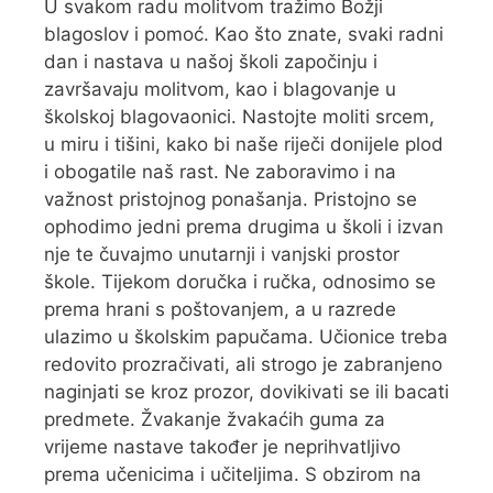
U svakom radu molitvom tražimo Božji
blagoslov i pomoć. Kao što znate, svaki radni
dan i nastava u našoj školi započinju i
završavaju molitvom, kao i blagovanje u
školskoj blagovaonici. Nastojte moliti srcem,
u miru i tišini, kako bi naše riječi donijele plod
i obogatile naš rast. Ne zaboravimo i na
važnost pristojnog ponašanja. Pristojno se
ophodimo jedni prema drugima u školi i izvan
nje te čuvajmo unutarnji i vanjski prostor
škole. Tijekom doručka i ručka, odnosimo se
prema hrani s poštovanjem, a u razrede
ulazimo u školskim papučama. Učionice treba
redovito prozračivati, ali strogo je zabranjeno
naginjati se kroz prozor, dovikivati se ili bacati
predmete. Žvakanje žvakaćih guma za
vrijeme nastave također je neprihvatljivo
prema učenicima i učiteljima. S obzirom na