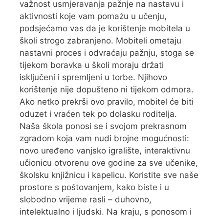
važnost usmjeravanja pažnje na nastavu i
aktivnosti koje vam pomažu u učenju,
podsjećamo vas da je korištenje mobitela u
školi strogo zabranjeno. Mobiteli ometaju
nastavni proces i odvraćaju pažnju, stoga se
tijekom boravka u školi moraju držati
isključeni i spremljeni u torbe. Njihovo
korištenje nije dopušteno ni tijekom odmora.
Ako netko prekrši ovo pravilo, mobitel će biti
oduzet i vraćen tek po dolasku roditelja.
Naša škola ponosi se i svojom prekrasnom
zgradom koja vam nudi brojne mogućnosti:
novo uređeno vanjsko igralište, interaktivnu
učionicu otvorenu ove godine za sve učenike,
školsku knjižnicu i kapelicu. Koristite sve naše
prostore s poštovanjem, kako biste i u
slobodno vrijeme rasli – duhovno,
intelektualno i ljudski. Na kraju, s ponosom i