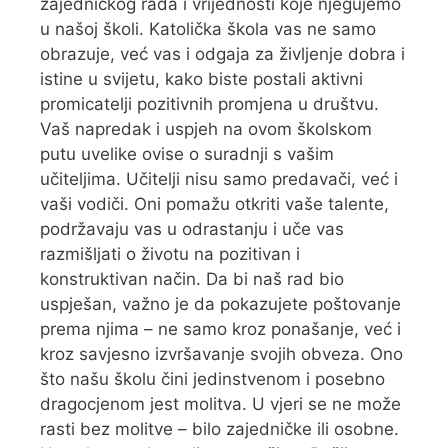
zajedničkog rada i vrijednosti koje njegujemo
u našoj školi. Katolička škola vas ne samo
obrazuje, već vas i odgaja za življenje dobra i
istine u svijetu, kako biste postali aktivni
promicatelji pozitivnih promjena u društvu.
Vaš napredak i uspjeh na ovom školskom
putu uvelike ovise o suradnji s vašim
učiteljima. Učitelji nisu samo predavači, već i
vaši vodiči. Oni pomažu otkriti vaše talente,
podržavaju vas u odrastanju i uče vas
razmišljati o životu na pozitivan i
konstruktivan način. Da bi naš rad bio
uspješan, važno je da pokazujete poštovanje
prema njima – ne samo kroz ponašanje, već i
kroz savjesno izvršavanje svojih obveza. Ono
što našu školu čini jedinstvenom i posebno
dragocjenom jest molitva. U vjeri se ne može
rasti bez molitve – bilo zajedničke ili osobne.