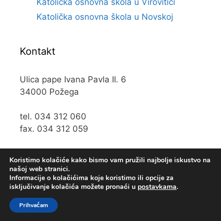
Katolička osnovna škola u Virovitici
Katolička osnovna škola u Novskoj
Kontakt
Ulica pape Ivana Pavla II. 6
34000 Požega
tel. 034 312 060
fax. 034 312 059
e-mail:
kos@kospz.hr
Koristimo kolačiće kako bismo vam pružili najbolje iskustvo na
našoj web stranici.
Informacije o kolačićima koje koristimo ili opcije za
isključivanje kolačića možete pronaći u
postavkama
.
© 2019 Katolička osnova škola u Požegi • Web usluge
KUHADA
Prihvaćam