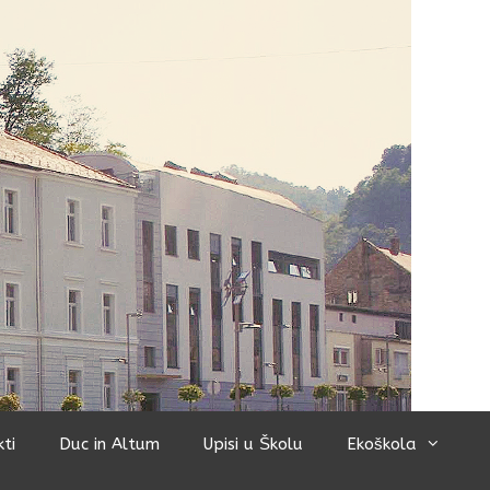
kti
Duc in Altum
Upisi u Školu
Ekoškola