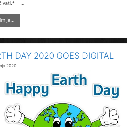
čivati.* …
Najnovije
irnije…
obavijesti
vezane
uz
radno
TH DAY 2020 GOES DIGITAL
vrijeme
vnja 2020.