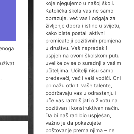
koje njegujemo u našoj školi.
Katolička škola vas ne samo
obrazuje, već vas i odgaja za
življenje dobra i istine u svijetu,
kako biste postali aktivni
promicatelji pozitivnih promjena
u društvu. Vaš napredak i
ženoga
uspjeh na ovom školskom putu
uvelike ovise o suradnji s vašim
uživati
učiteljima. Učitelji nisu samo
predavači, već i vaši vodiči. Oni
…
pomažu otkriti vaše talente,
podržavaju vas u odrastanju i
uče vas razmišljati o životu na
pozitivan i konstruktivan način.
Da bi naš rad bio uspješan,
važno je da pokazujete
poštovanje prema njima – ne