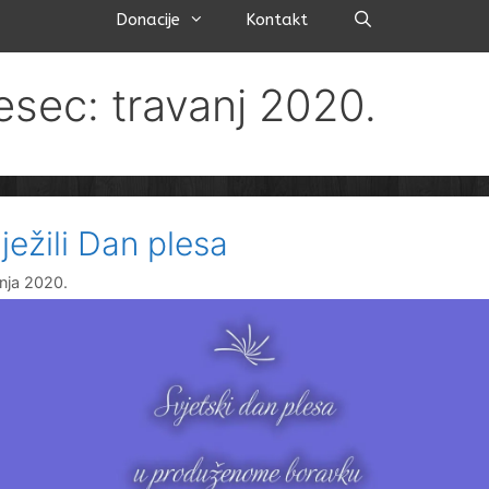
Pretraži
Donacije
Kontakt
esec: travanj 2020.
ježili Dan plesa
vnja 2020.