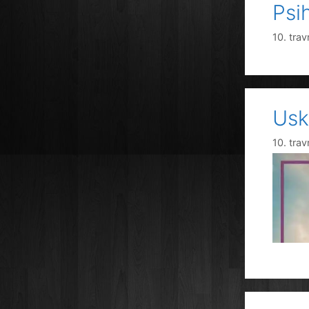
Psi
10. tra
Usk
10. tra