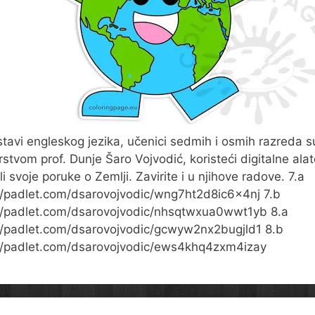
tavi engleskog jezika, učenici sedmih i osmih razreda s
stvom prof. Dunje Šaro Vojvodić, koristeći digitalne ala
li svoje poruke o Zemlji. Zavirite i u njihove radove. 7.a
//padlet.com/dsarovojvodic/wng7ht2d8ic6x4nj 7.b
//padlet.com/dsarovojvodic/nhsqtwxua0wwt1yb 8.a
//padlet.com/dsarovojvodic/gcwyw2nx2bugjld1 8.b
//padlet.com/dsarovojvodic/ews4khq4zxm4izay