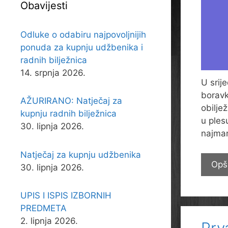
Obavijesti
Odluke o odabiru najpovoljnijih
ponuda za kupnju udžbenika i
radnih bilježnica
14. srpnja 2026.
U srij
boravk
AŽURIRANO: Natječaj za
obilje
kupnju radnih bilježnica
u ples
30. lipnja 2026.
najman
Natječaj za kupnju udžbenika
Opš
30. lipnja 2026.
UPIS I ISPIS IZBORNIH
PREDMETA
2. lipnja 2026.
Prva