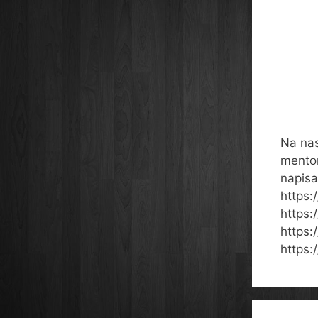
Na nas
mentor
napisa
https:
https:
https:
https: