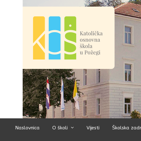
Preskoči
na
sadržaj
Naslovnica
O školi
Vijesti
Školska zad