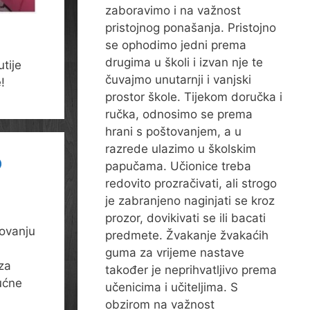
zaboravimo i na važnost
pristojnog ponašanja. Pristojno
se ophodimo jedni prema
.
drugima u školi i izvan nje te
utije
čuvajmo unutarnji i vanjski
!
prostor škole. Tijekom doručka i
ručka, odnosimo se prema
hrani s poštovanjem, a u
razrede ulazimo u školskim
o
papučama. Učionice treba
redovito prozračivati, ali strogo
je zabranjeno naginjati se kroz
prozor, dovikivati se ili bacati
novanju
predmete. Žvakanje žvakaćih
guma za vrijeme nastave
za
također je neprihvatljivo prema
kućne
učenicima i učiteljima. S
obzirom na važnost