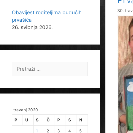
30. tra
Obavijest roditeljima budućih
prvašića
26. svibnja 2026.
Pretraži:
travanj 2020
P
U
S
Č
P
S
N
1
2
3
4
5