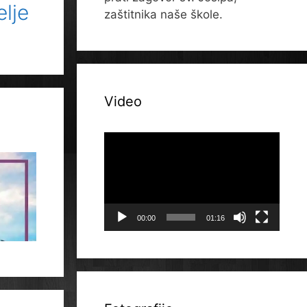
lje
zaštitnika naše škole.
Video
Reproduktor
videozapisa
00:00
01:16