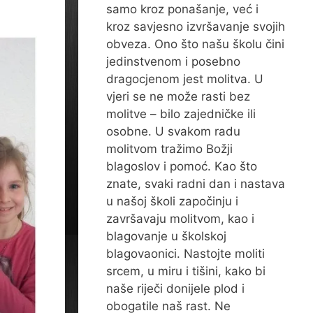
samo kroz ponašanje, već i
kroz savjesno izvršavanje svojih
obveza. Ono što našu školu čini
jedinstvenom i posebno
dragocjenom jest molitva. U
vjeri se ne može rasti bez
molitve – bilo zajedničke ili
osobne. U svakom radu
molitvom tražimo Božji
blagoslov i pomoć. Kao što
znate, svaki radni dan i nastava
u našoj školi započinju i
završavaju molitvom, kao i
blagovanje u školskoj
blagovaonici. Nastojte moliti
srcem, u miru i tišini, kako bi
naše riječi donijele plod i
obogatile naš rast. Ne