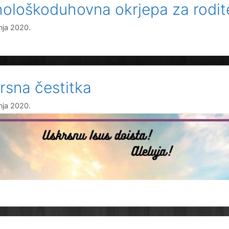
hološkoduhovna okrjepa za rodite
vnja 2020.
rsna čestitka
vnja 2020.