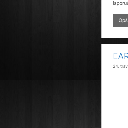
isporu
Opš
EAR
24. tra