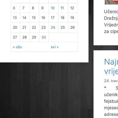
6
7
8
9
10
11
12
Učenic
13
14
15
16
17
18
19
Drežnj
Vrijedn
20
21
22
23
24
25
26
za cip
27
28
29
30
« ožu
svi »
Naj
vri
24. tra
* Sve 
učenik
fejsbu
mjesec
adrese