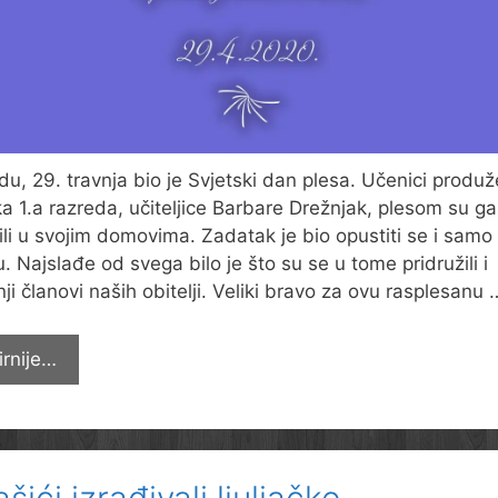
edu, 29. travnja bio je Svjetski dan plesa. Učenici produ
a 1.a razreda, učiteljice Barbare Drežnjak, plesom su ga
žili u svojim domovima. Zadatak je bio opustiti se i samo 
u. Najslađe od svega bilo je što su se u tome pridružili i
ji članovi naših obitelji. Veliki bravo za ovu rasplesanu 
Obilježili
irnije…
Dan
plesa
šići izrađivali ljuljačke