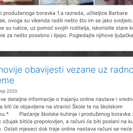
i produženoga boravka 1.a razreda, učiteljice Barbare
ak, ovoga su vikenda radili nešto što im se jako svidjelo
e su rukice, uz pomoć svojih roditelja, iskoristile stare k
ele za nešto posebno i lijepo. Pogledajte njihove ljuljačke
novije obavijesti vezane uz radn
jeme
vnja 2020.
detaljne informacije o trajanju online nastave i vred
a biti će objavljene na stranici Škole te na školskom
ku.* Plaćanje školske kuhinje i produženog boravka 
 ožujak bitiće prepolovljen, a računi će biti poslani na 
. Ostali mjeseci dok traje online nastava računi se neće