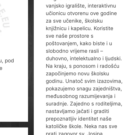
vanjsko igralište, interaktivnu
učionicu otvorenu ove godine
za sve učenike, školsku
knjižnicu i kapelicu. Koristite
sve naše prostore s
poštovanjem, kako biste i u
slobodno vrijeme rasli –
duhovno, intelektualno i ljudski.
u, pod
Na kraju, s ponosom i radošću
te
započinjemo novu školsku
godinu. Unatoč svim izazovima,
pokazujemo snagu zajedništva,
međusobnog razumijevanja i
suradnje. Zajedno s roditeljima,
nastavljamo jačati i graditi
prepoznatljiv identitet naše
katoličke škole. Neka nas sve
prati zagovor sv. Josipa,