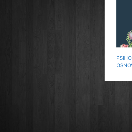
PSIHO
OSNOV