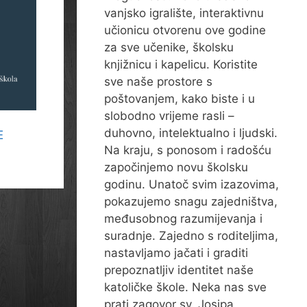
vanjsko igralište, interaktivnu
učionicu otvorenu ove godine
za sve učenike, školsku
knjižnicu i kapelicu. Koristite
sve naše prostore s
poštovanjem, kako biste i u
slobodno vrijeme rasli –
duhovno, intelektualno i ljudski.
E
Na kraju, s ponosom i radošću
započinjemo novu školsku
godinu. Unatoč svim izazovima,
pokazujemo snagu zajedništva,
međusobnog razumijevanja i
suradnje. Zajedno s roditeljima,
nastavljamo jačati i graditi
prepoznatljiv identitet naše
katoličke škole. Neka nas sve
prati zagovor sv. Josipa,