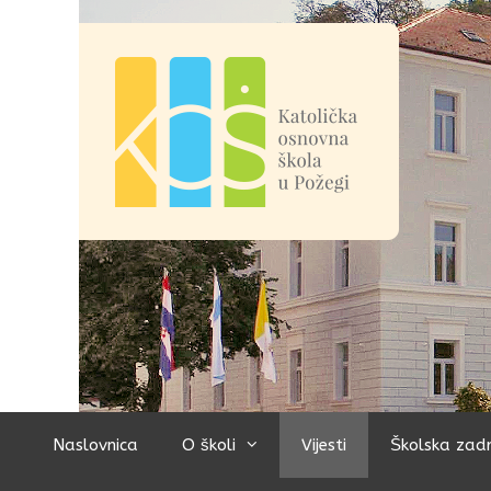
Preskoči
na
sadržaj
Naslovnica
O školi
Vijesti
Školska zad