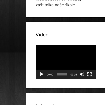
zaštitnika naše škole.
Video
Reproduktor
videozapisa
00:00
01:16