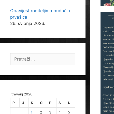
Obavijest roditeljima budućih
prvašića
26. svibnja 2026.
Pretraži:
travanj 2020
P
U
S
Č
P
S
N
1
2
3
4
5