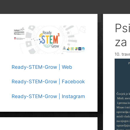
Ps
za 
10. tra
Ready-STEM-Grow | Web
Ready-STEM-Grow | Facebook
Ready-STEM-Grow | Instagram