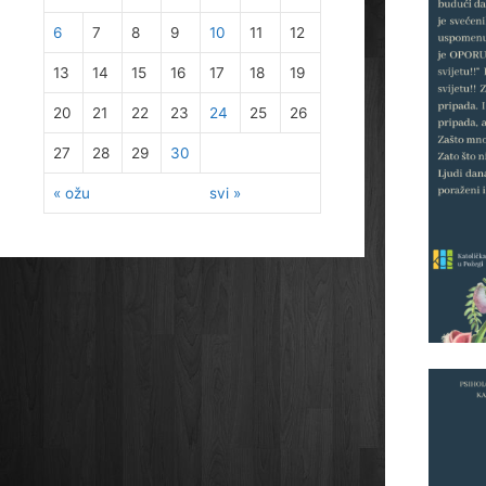
6
7
8
9
10
11
12
13
14
15
16
17
18
19
20
21
22
23
24
25
26
27
28
29
30
« ožu
svi »