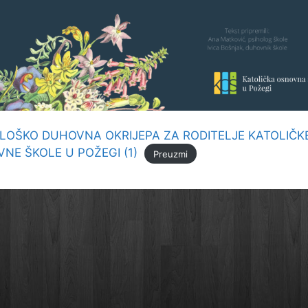
LOŠKO DUHOVNA OKRIJEPA ZA RODITELJE KATOLIČK
NE ŠKOLE U POŽEGI (1)
Preuzmi