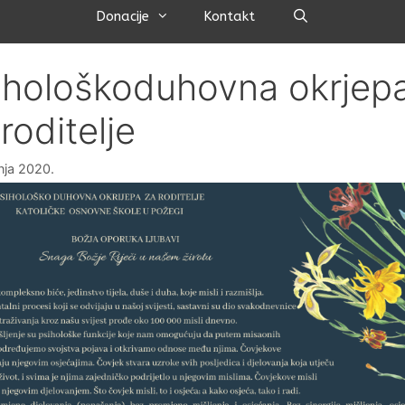
Pretraži
Donacije
Kontakt
ihološkoduhovna okrjep
roditelje
vnja 2020.