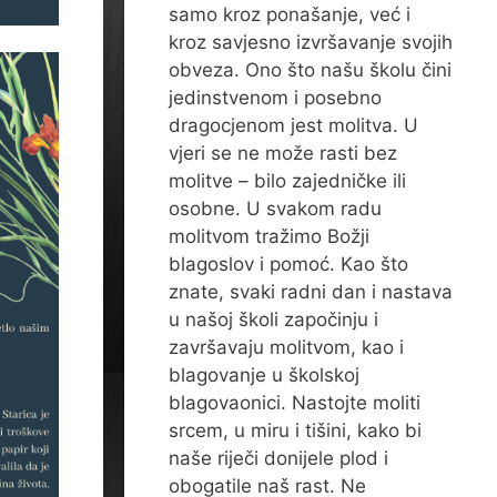
samo kroz ponašanje, već i
kroz savjesno izvršavanje svojih
obveza. Ono što našu školu čini
jedinstvenom i posebno
dragocjenom jest molitva. U
vjeri se ne može rasti bez
molitve – bilo zajedničke ili
osobne. U svakom radu
molitvom tražimo Božji
blagoslov i pomoć. Kao što
znate, svaki radni dan i nastava
u našoj školi započinju i
završavaju molitvom, kao i
blagovanje u školskoj
blagovaonici. Nastojte moliti
srcem, u miru i tišini, kako bi
naše riječi donijele plod i
obogatile naš rast. Ne