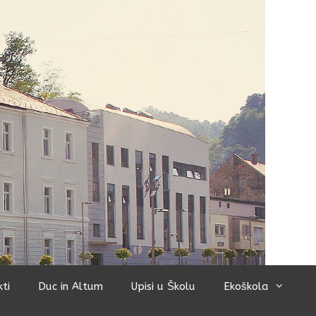
kti
Duc in Altum
Upisi u Školu
Ekoškola