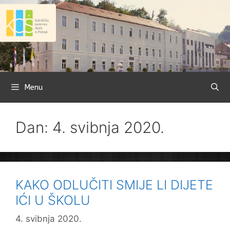
Preskoči
na
sadržaj
Menu
Dan: 4. svibnja 2020.
KAKO ODLUČITI SMIJE LI DIJETE
IĆI U ŠKOLU
4. svibnja 2020.