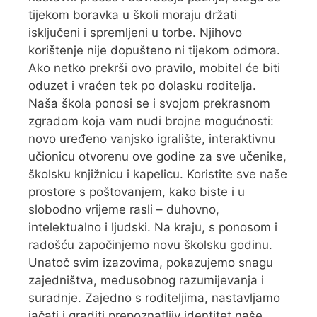
tijekom boravka u školi moraju držati
isključeni i spremljeni u torbe. Njihovo
korištenje nije dopušteno ni tijekom odmora.
Ako netko prekrši ovo pravilo, mobitel će biti
oduzet i vraćen tek po dolasku roditelja.
Naša škola ponosi se i svojom prekrasnom
zgradom koja vam nudi brojne mogućnosti:
novo uređeno vanjsko igralište, interaktivnu
učionicu otvorenu ove godine za sve učenike,
školsku knjižnicu i kapelicu. Koristite sve naše
prostore s poštovanjem, kako biste i u
slobodno vrijeme rasli – duhovno,
intelektualno i ljudski. Na kraju, s ponosom i
radošću započinjemo novu školsku godinu.
Unatoč svim izazovima, pokazujemo snagu
zajedništva, međusobnog razumijevanja i
suradnje. Zajedno s roditeljima, nastavljamo
jačati i graditi prepoznatljiv identitet naše