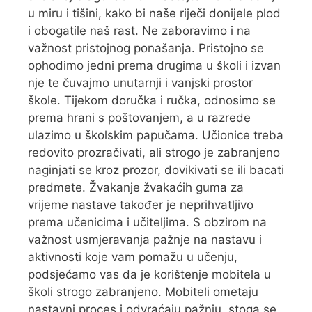
u miru i tišini, kako bi naše riječi donijele plod
i obogatile naš rast. Ne zaboravimo i na
važnost pristojnog ponašanja. Pristojno se
ophodimo jedni prema drugima u školi i izvan
nje te čuvajmo unutarnji i vanjski prostor
škole. Tijekom doručka i ručka, odnosimo se
prema hrani s poštovanjem, a u razrede
ulazimo u školskim papučama. Učionice treba
redovito prozračivati, ali strogo je zabranjeno
naginjati se kroz prozor, dovikivati se ili bacati
predmete. Žvakanje žvakaćih guma za
vrijeme nastave također je neprihvatljivo
prema učenicima i učiteljima. S obzirom na
važnost usmjeravanja pažnje na nastavu i
aktivnosti koje vam pomažu u učenju,
podsjećamo vas da je korištenje mobitela u
školi strogo zabranjeno. Mobiteli ometaju
nastavni proces i odvraćaju pažnju, stoga se