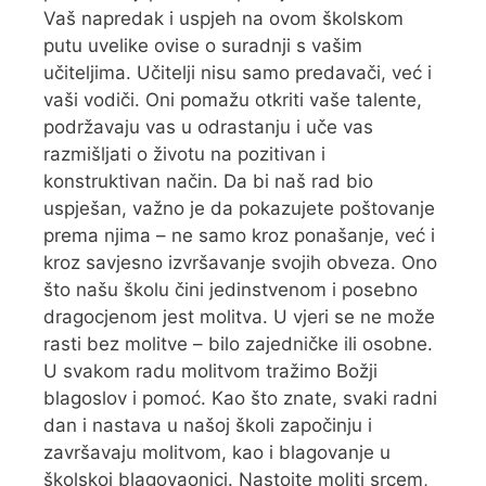
Vaš napredak i uspjeh na ovom školskom
putu uvelike ovise o suradnji s vašim
učiteljima. Učitelji nisu samo predavači, već i
vaši vodiči. Oni pomažu otkriti vaše talente,
podržavaju vas u odrastanju i uče vas
razmišljati o životu na pozitivan i
konstruktivan način. Da bi naš rad bio
uspješan, važno je da pokazujete poštovanje
prema njima – ne samo kroz ponašanje, već i
kroz savjesno izvršavanje svojih obveza. Ono
što našu školu čini jedinstvenom i posebno
dragocjenom jest molitva. U vjeri se ne može
rasti bez molitve – bilo zajedničke ili osobne.
U svakom radu molitvom tražimo Božji
blagoslov i pomoć. Kao što znate, svaki radni
dan i nastava u našoj školi započinju i
završavaju molitvom, kao i blagovanje u
školskoj blagovaonici. Nastojte moliti srcem,