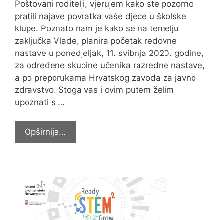
Poštovani roditelji, vjerujem kako ste pozorno
pratili najave povratka vaše djece u školske
klupe. Poznato nam je kako se na temelju
zaključka Vlade, planira početak redovne
nastave u ponedjeljak, 11. svibnja 2020. godine,
za određene skupine učenika razredne nastave,
a po preporukama Hrvatskog zavoda za javno
zdravstvo. Stoga vas i ovim putem želim
upoznati s …
KAKO
Opširnije…
ODLUČITI
SMIJE
LI
DIJETE
IĆI
U
ŠKOLU