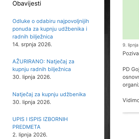
Obavijesti
Odluke o odabiru najpovoljnijih
ponuda za kupnju udžbenika i
radnih bilježnica
14. srpnja 2026.
9. lipnj
Poziva
AŽURIRANO: Natječaj za
PD Goj
kupnju radnih bilježnica
osnovn
30. lipnja 2026.
organiz
Natječaj za kupnju udžbenika
Vidimo
30. lipnja 2026.
UPIS I ISPIS IZBORNIH
PREDMETA
2. lipnja 2026.