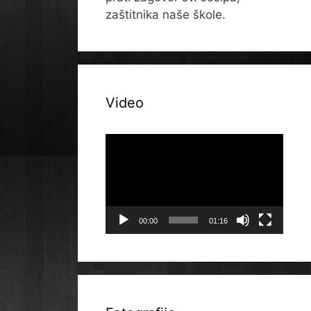
zaštitnika naše škole.
Video
Reproduktor
videozapisa
00:00
01:16