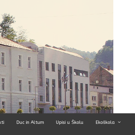
kti
Duc in Altum
Upisi u Školu
Ekoškola