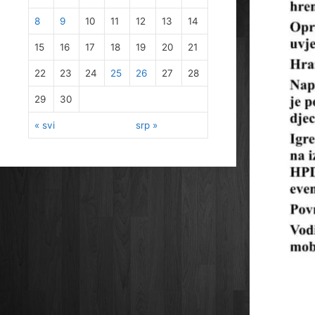
8
9
10
11
12
13
14
15
16
17
18
19
20
21
22
23
24
25
26
27
28
29
30
« svi
srp »