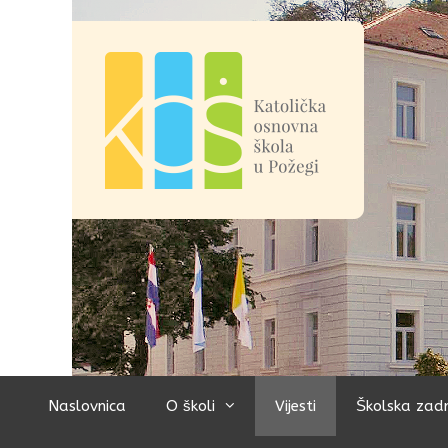
Preskoči
na
sadržaj
Naslovnica
O školi
Vijesti
Školska zad