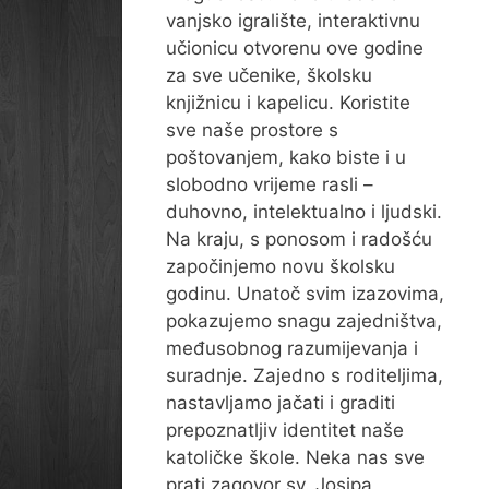
vanjsko igralište, interaktivnu
učionicu otvorenu ove godine
za sve učenike, školsku
knjižnicu i kapelicu. Koristite
sve naše prostore s
poštovanjem, kako biste i u
slobodno vrijeme rasli –
duhovno, intelektualno i ljudski.
Na kraju, s ponosom i radošću
započinjemo novu školsku
godinu. Unatoč svim izazovima,
pokazujemo snagu zajedništva,
međusobnog razumijevanja i
suradnje. Zajedno s roditeljima,
nastavljamo jačati i graditi
prepoznatljiv identitet naše
katoličke škole. Neka nas sve
prati zagovor sv. Josipa,