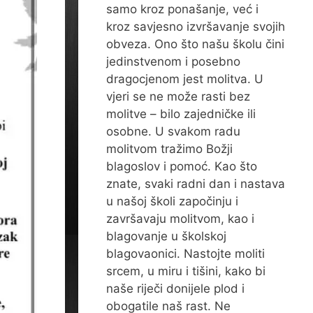
samo kroz ponašanje, već i
kroz savjesno izvršavanje svojih
obveza. Ono što našu školu čini
jedinstvenom i posebno
dragocjenom jest molitva. U
vjeri se ne može rasti bez
molitve – bilo zajedničke ili
osobne. U svakom radu
molitvom tražimo Božji
blagoslov i pomoć. Kao što
znate, svaki radni dan i nastava
u našoj školi započinju i
završavaju molitvom, kao i
blagovanje u školskoj
blagovaonici. Nastojte moliti
srcem, u miru i tišini, kako bi
naše riječi donijele plod i
obogatile naš rast. Ne