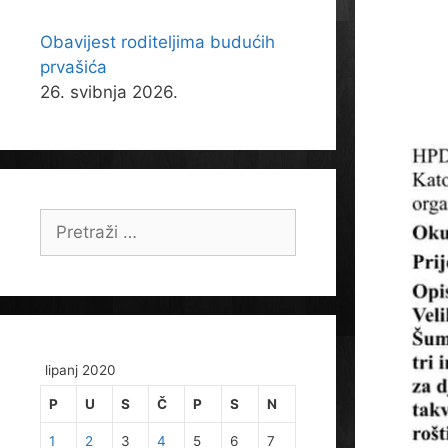
Obavijest roditeljima budućih
prvašića
26. svibnja 2026.
Pretraži:
lipanj 2020
P
U
S
Č
P
S
N
1
2
3
4
5
6
7