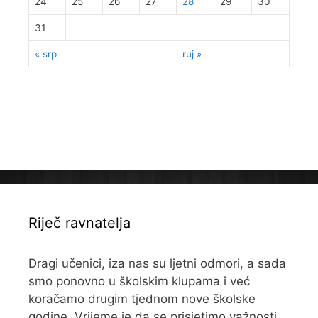
24
25
26
27
28
29
30
31
« srp
ruj »
Riječ ravnatelja
Dragi učenici, iza nas su ljetni odmori, a sada
smo ponovno u školskim klupama i već
koračamo drugim tjednom nove školske
godine. Vrijeme je da se prisjetimo važnosti