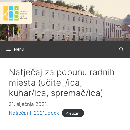
Preskoči
na
sadržaj
Menu
Natječaj za popunu radnih
mjesta (učitelj/ica,
kuhar/ica, spremač/ica)
21. siječnja 2021.
Natječaj 1-2021..docx
Preuzmi