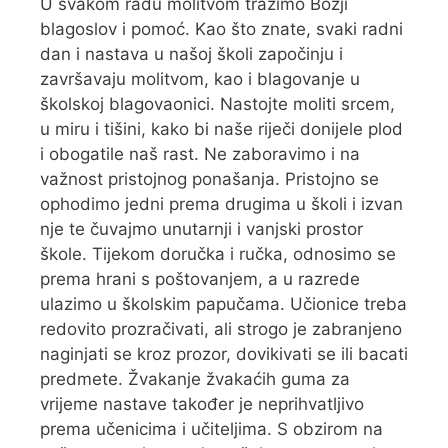
U svakom radu molitvom tražimo Božji
blagoslov i pomoć. Kao što znate, svaki radni
dan i nastava u našoj školi započinju i
završavaju molitvom, kao i blagovanje u
školskoj blagovaonici. Nastojte moliti srcem,
u miru i tišini, kako bi naše riječi donijele plod
i obogatile naš rast. Ne zaboravimo i na
važnost pristojnog ponašanja. Pristojno se
ophodimo jedni prema drugima u školi i izvan
nje te čuvajmo unutarnji i vanjski prostor
škole. Tijekom doručka i ručka, odnosimo se
prema hrani s poštovanjem, a u razrede
ulazimo u školskim papučama. Učionice treba
redovito prozračivati, ali strogo je zabranjeno
naginjati se kroz prozor, dovikivati se ili bacati
predmete. Žvakanje žvakaćih guma za
vrijeme nastave također je neprihvatljivo
prema učenicima i učiteljima. S obzirom na