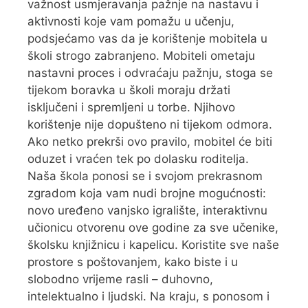
važnost usmjeravanja pažnje na nastavu i
aktivnosti koje vam pomažu u učenju,
podsjećamo vas da je korištenje mobitela u
školi strogo zabranjeno. Mobiteli ometaju
nastavni proces i odvraćaju pažnju, stoga se
tijekom boravka u školi moraju držati
isključeni i spremljeni u torbe. Njihovo
korištenje nije dopušteno ni tijekom odmora.
Ako netko prekrši ovo pravilo, mobitel će biti
oduzet i vraćen tek po dolasku roditelja.
Naša škola ponosi se i svojom prekrasnom
zgradom koja vam nudi brojne mogućnosti:
novo uređeno vanjsko igralište, interaktivnu
učionicu otvorenu ove godine za sve učenike,
školsku knjižnicu i kapelicu. Koristite sve naše
prostore s poštovanjem, kako biste i u
slobodno vrijeme rasli – duhovno,
intelektualno i ljudski. Na kraju, s ponosom i