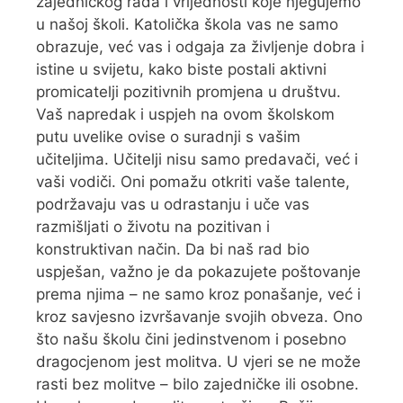
zajedničkog rada i vrijednosti koje njegujemo
u našoj školi. Katolička škola vas ne samo
obrazuje, već vas i odgaja za življenje dobra i
istine u svijetu, kako biste postali aktivni
promicatelji pozitivnih promjena u društvu.
Vaš napredak i uspjeh na ovom školskom
putu uvelike ovise o suradnji s vašim
učiteljima. Učitelji nisu samo predavači, već i
vaši vodiči. Oni pomažu otkriti vaše talente,
podržavaju vas u odrastanju i uče vas
razmišljati o životu na pozitivan i
konstruktivan način. Da bi naš rad bio
uspješan, važno je da pokazujete poštovanje
prema njima – ne samo kroz ponašanje, već i
kroz savjesno izvršavanje svojih obveza. Ono
što našu školu čini jedinstvenom i posebno
dragocjenom jest molitva. U vjeri se ne može
rasti bez molitve – bilo zajedničke ili osobne.