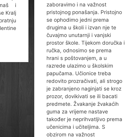
zaboravimo i na važnost
naš i
pristojnog ponašanja. Pristojno
e Kralj
se ophodimo jedni prema
pratnju
drugima u školi i izvan nje te
ntine
čuvajmo unutarnji i vanjski
prostor škole. Tijekom doručka i
ručka, odnosimo se prema
hrani s poštovanjem, a u
razrede ulazimo u školskim
papučama. Učionice treba
redovito prozračivati, ali strogo
je zabranjeno naginjati se kroz
prozor, dovikivati se ili bacati
predmete. Žvakanje žvakaćih
guma za vrijeme nastave
također je neprihvatljivo prema
učenicima i učiteljima. S
obzirom na važnost