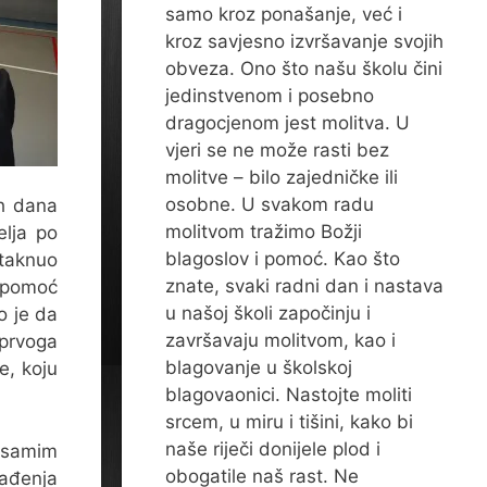
samo kroz ponašanje, već i
kroz savjesno izvršavanje svojih
obveza. Ono što našu školu čini
jedinstvenom i posebno
dragocjenom jest molitva. U
vjeri se ne može rasti bez
molitve – bilo zajedničke ili
osobne. U svakom radu
ih dana
molitvom tražimo Božji
elja po
blagoslov i pomoć. Kao što
staknuo
znate, svaki radni dan i nastava
z pomoć
u našoj školi započinju i
o je da
završavaju molitvom, kao i
prvoga
blagovanje u školskoj
e, koju
blagovaonici. Nastojte moliti
srcem, u miru i tišini, kako bi
naše riječi donijele plod i
 samim
obogatile naš rast. Ne
kađenja