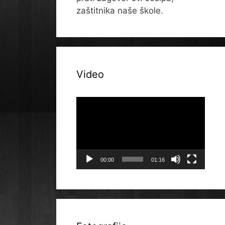
zaštitnika naše škole.
Video
Reproduktor
videozapisa
00:00
01:16