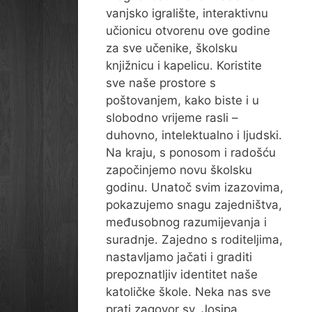
vanjsko igralište, interaktivnu
učionicu otvorenu ove godine
za sve učenike, školsku
knjižnicu i kapelicu. Koristite
sve naše prostore s
poštovanjem, kako biste i u
slobodno vrijeme rasli –
duhovno, intelektualno i ljudski.
Na kraju, s ponosom i radošću
započinjemo novu školsku
godinu. Unatoč svim izazovima,
pokazujemo snagu zajedništva,
međusobnog razumijevanja i
suradnje. Zajedno s roditeljima,
nastavljamo jačati i graditi
prepoznatljiv identitet naše
katoličke škole. Neka nas sve
prati zagovor sv. Josipa,