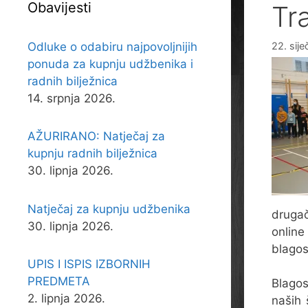
Obavijesti
Tr
Odluke o odabiru najpovoljnijih
22. sije
ponuda za kupnju udžbenika i
radnih bilježnica
14. srpnja 2026.
AŽURIRANO: Natječaj za
kupnju radnih bilježnica
30. lipnja 2026.
Natječaj za kupnju udžbenika
drugač
30. lipnja 2026.
online
blagos
UPIS I ISPIS IZBORNIH
PREDMETA
Blagos
2. lipnja 2026.
naših 