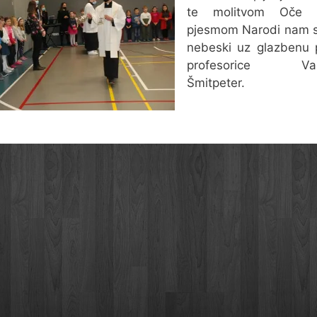
te molitvom Oče 
pjesmom Narodi nam s
nebeski uz glazbenu 
profesorice Vale
Šmitpeter.