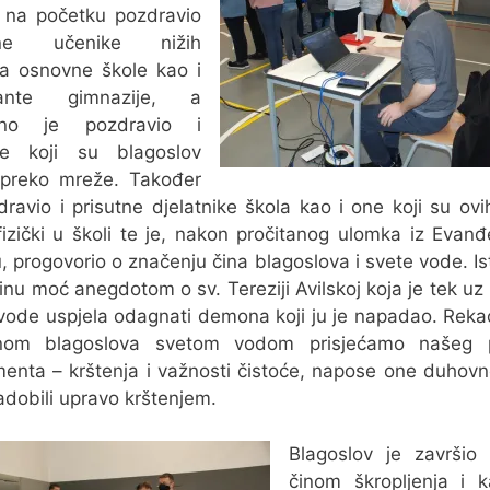
e na početku pozdravio
utne učenike nižih
a osnovne škole kao i
rante gimnazije, a
bno je pozdravio i
ke koji su blagoslov
i preko mreže. Također
dravio i prisutne djelatnike škola kao i one koji su ov
fizički u školi te je, nakon pročitanog ulomka iz Evanđ
, progovorio o značenju čina blagoslova i svete vode. I
zinu moć anegdotom o sv. Tereziji Avilskoj koja je tek u
vode uspjela odagnati demona koji ju je napadao. Reka
nom blagoslova svetom vodom prisjećamo našeg 
enta – krštenja i važnosti čistoće, napose one duhovn
dobili upravo krštenjem.
Blagoslov je završio
činom škropljenja i 