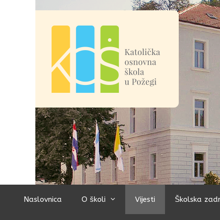
Preskoči
na
sadržaj
Naslovnica
O školi
Vijesti
Školska zad