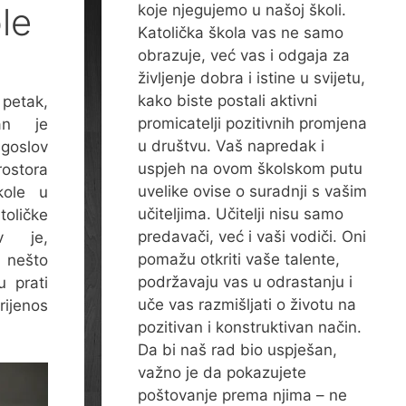
le
koje njegujemo u našoj školi.
Katolička škola vas ne samo
obrazuje, već vas i odgaja za
življenje dobra i istine u svijetu,
kako biste postali aktivni
petak,
promicatelji pozitivnih promjena
an je
u društvu. Vaš napredak i
goslov
uspjeh na ovom školskom putu
rostora
uvelike ovise o suradnji s vašim
kole u
učiteljima. Učitelji nisu samo
oličke
predavači, već i vaši vodiči. Oni
ov je,
pomažu otkriti vaše talente,
nešto
podržavaju vas u odrastanju i
u prati
uče vas razmišljati o životu na
rijenos
pozitivan i konstruktivan način.
Da bi naš rad bio uspješan,
važno je da pokazujete
poštovanje prema njima – ne