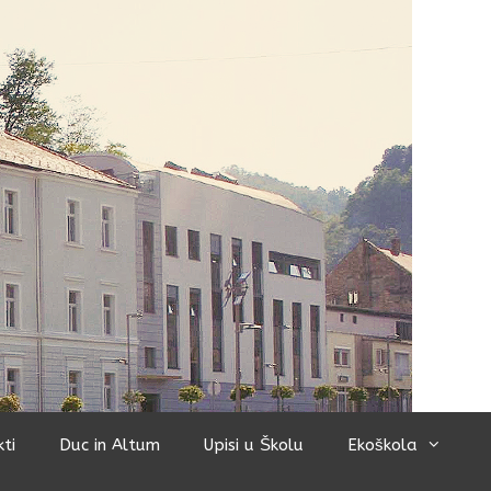
kti
Duc in Altum
Upisi u Školu
Ekoškola