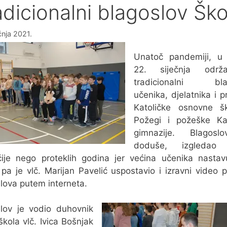
adicionalni blagoslov Ško
čnja 2021.
Unatoč pandemiji, u 
22. siječnja održ
tradicionalni bla
učenika, djelatnika i p
Katoličke osnovne š
Požegi i požeške Kat
gimnazije. Blagosl
doduše, izgledao 
ije nego proteklih godina jer većina učenika nastav
 pa je vlč. Marijan Pavelić uspostavio i izravni video p
lova putem interneta.
lov je vodio duhovnik
škola vlč. Ivica Bošnjak