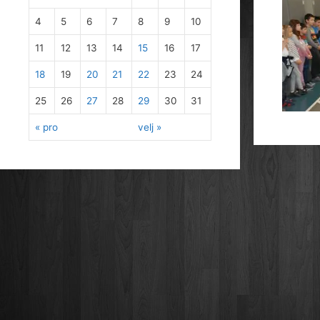
4
5
6
7
8
9
10
11
12
13
14
15
16
17
18
19
20
21
22
23
24
25
26
27
28
29
30
31
« pro
velj »