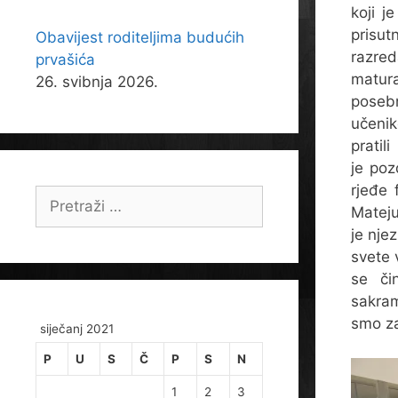
koji j
pris
Obavijest roditeljima budućih
razred
prvašića
matu
26. svibnja 2026.
pose
učeni
pratil
je poz
rjeđe 
Pretraži:
Mateju
je nje
svete 
se či
sakram
smo za
siječanj 2021
P
U
S
Č
P
S
N
1
2
3