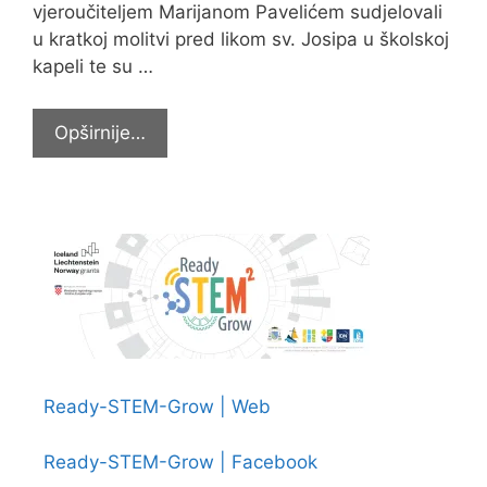
vjeroučiteljem Marijanom Pavelićem sudjelovali
u kratkoj molitvi pred likom sv. Josipa u školskoj
kapeli te su …
Šesti
Opširnije…
tjedan
Devetnice
sv.
Josipu
u
Katoličkoj
osnovnoj
školi
Ready-STEM-Grow | Web
Ready-STEM-Grow | Facebook