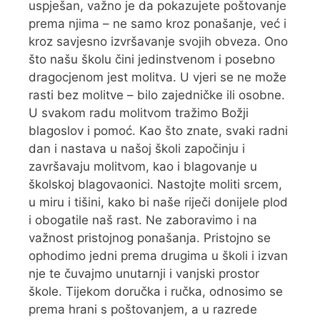
uspješan, važno je da pokazujete poštovanje
prema njima – ne samo kroz ponašanje, već i
kroz savjesno izvršavanje svojih obveza. Ono
što našu školu čini jedinstvenom i posebno
dragocjenom jest molitva. U vjeri se ne može
rasti bez molitve – bilo zajedničke ili osobne.
U svakom radu molitvom tražimo Božji
blagoslov i pomoć. Kao što znate, svaki radni
dan i nastava u našoj školi započinju i
završavaju molitvom, kao i blagovanje u
školskoj blagovaonici. Nastojte moliti srcem,
u miru i tišini, kako bi naše riječi donijele plod
i obogatile naš rast. Ne zaboravimo i na
važnost pristojnog ponašanja. Pristojno se
ophodimo jedni prema drugima u školi i izvan
nje te čuvajmo unutarnji i vanjski prostor
škole. Tijekom doručka i ručka, odnosimo se
prema hrani s poštovanjem, a u razrede