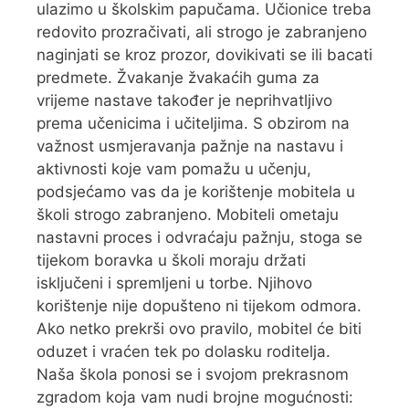
ulazimo u školskim papučama. Učionice treba
redovito prozračivati, ali strogo je zabranjeno
naginjati se kroz prozor, dovikivati se ili bacati
predmete. Žvakanje žvakaćih guma za
vrijeme nastave također je neprihvatljivo
prema učenicima i učiteljima. S obzirom na
važnost usmjeravanja pažnje na nastavu i
aktivnosti koje vam pomažu u učenju,
podsjećamo vas da je korištenje mobitela u
školi strogo zabranjeno. Mobiteli ometaju
nastavni proces i odvraćaju pažnju, stoga se
tijekom boravka u školi moraju držati
isključeni i spremljeni u torbe. Njihovo
korištenje nije dopušteno ni tijekom odmora.
Ako netko prekrši ovo pravilo, mobitel će biti
oduzet i vraćen tek po dolasku roditelja.
Naša škola ponosi se i svojom prekrasnom
zgradom koja vam nudi brojne mogućnosti: