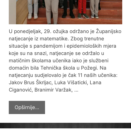
U ponedjeljak, 29. ožujka održano je Županijsko
natjecanje iz matematike. Zbog trenutne
situacije s pandemijom i epidemioloških mjera
koje su na snazi, natjecanje se održalo u
matičnim školama učenika iako je službeni
domaćin bila Tehnička škola u Požegi. Na
natjecanju sudjelovalo je čak 11 naših učenika:
Jakov Brus Škrljac, Luka Višaticki, Lana
Ciganović, Branimir Varžak, …
Prvaci
Opširnije…
i
viceprvaci
Županije