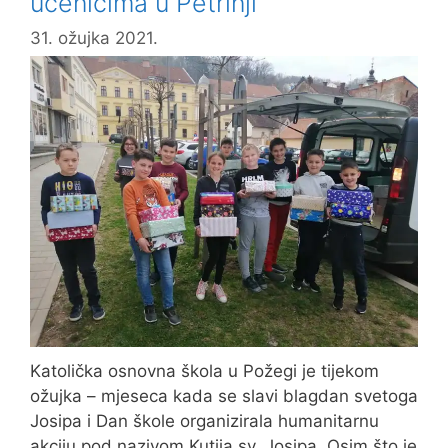
učenicima u Petrinji
31. ožujka 2021.
Katolička osnovna škola u Požegi je tijekom
ožujka – mjeseca kada se slavi blagdan svetoga
Josipa i Dan škole organizirala humanitarnu
akciju pod nazivom Kutija sv. Josipa. Osim što je