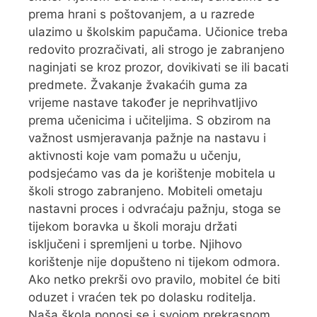
prema hrani s poštovanjem, a u razrede
ulazimo u školskim papučama. Učionice treba
redovito prozračivati, ali strogo je zabranjeno
naginjati se kroz prozor, dovikivati se ili bacati
predmete. Žvakanje žvakaćih guma za
vrijeme nastave također je neprihvatljivo
prema učenicima i učiteljima. S obzirom na
važnost usmjeravanja pažnje na nastavu i
aktivnosti koje vam pomažu u učenju,
podsjećamo vas da je korištenje mobitela u
školi strogo zabranjeno. Mobiteli ometaju
nastavni proces i odvraćaju pažnju, stoga se
tijekom boravka u školi moraju držati
isključeni i spremljeni u torbe. Njihovo
korištenje nije dopušteno ni tijekom odmora.
Ako netko prekrši ovo pravilo, mobitel će biti
oduzet i vraćen tek po dolasku roditelja.
Naša škola ponosi se i svojom prekrasnom