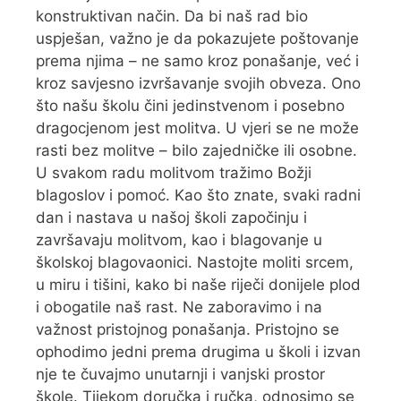
konstruktivan način. Da bi naš rad bio
uspješan, važno je da pokazujete poštovanje
prema njima – ne samo kroz ponašanje, već i
kroz savjesno izvršavanje svojih obveza. Ono
što našu školu čini jedinstvenom i posebno
dragocjenom jest molitva. U vjeri se ne može
rasti bez molitve – bilo zajedničke ili osobne.
U svakom radu molitvom tražimo Božji
blagoslov i pomoć. Kao što znate, svaki radni
dan i nastava u našoj školi započinju i
završavaju molitvom, kao i blagovanje u
školskoj blagovaonici. Nastojte moliti srcem,
u miru i tišini, kako bi naše riječi donijele plod
i obogatile naš rast. Ne zaboravimo i na
važnost pristojnog ponašanja. Pristojno se
ophodimo jedni prema drugima u školi i izvan
nje te čuvajmo unutarnji i vanjski prostor
škole. Tijekom doručka i ručka, odnosimo se