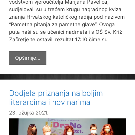
vodstvom vjeroučitelja Marijana Pavelića,
sudjelovali su u trećem krugu nagradnog kviza
znanja Hrvatskog katoličkog radija pod nazivom
“Pametna pitanja za pametne glave”. Ovoga
puta naši su se učenici nadmetali s OŠ Sv. Križ
Začretje te ostavili rezultat 17:10 čime su …
Naši
Opširnije…
učenici
sve
bliži
finalu
Dodjela priznanja najboljim
na
literarcima i novinarima
HKR-
u
23. ožujka 2021.