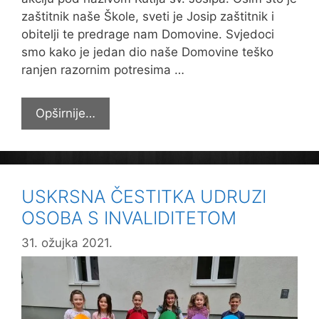
zaštitnik naše Škole, sveti je Josip zaštitnik i
obitelji te predrage nam Domovine. Svjedoci
smo kako je jedan dio naše Domovine teško
ranjen razornim potresima …
Kutije
Opširnije…
sv.
Josipa
dostavljene
učenicima
USKRSNA ČESTITKA UDRUZI
u
OSOBA S INVALIDITETOM
Petrinji
31. ožujka 2021.