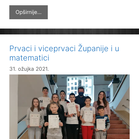
USKRSNA
Opširnije…
ČESTITKA
UDRUZI
OSOBA
S
Prvaci i viceprvaci Županije i u
INVALIDITETOM
matematici
31. ožujka 2021.