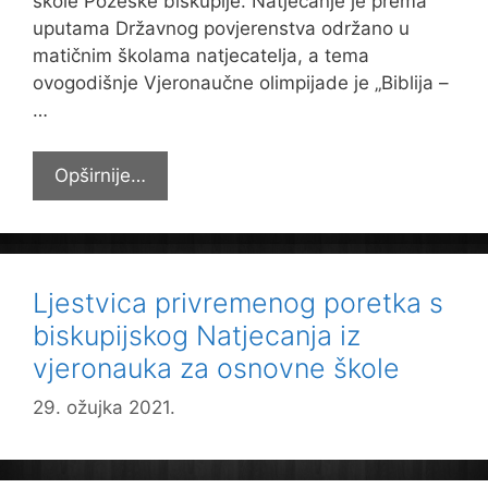
škole Požeške biskupije. Natjecanje je prema
uputama Državnog povjerenstva održano u
matičnim školama natjecatelja, a tema
ovogodišnje Vjeronaučne olimpijade je „Biblija –
…
Rezultati
Opširnije…
biskupijskog
Natjecanja
iz
vjeronauka
Ljestvica privremenog poretka s
za
biskupijskog Natjecanja iz
osnovne
vjeronauka za osnovne škole
i
srednje
29. ožujka 2021.
škole