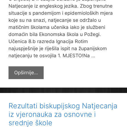
Natjecanje iz engleskog jezika. Zbog trenutne
situacije s pandemijom i epidemioloških mjera
koje su na snazi, natjecanje se održalo u
matičnim školama učenika iako je službeni
domaćin bila Ekonomska škola u Požegi.
Učenica 8.b razreda Ignacija Rotim
najuspješnije je riješila ispit na županijskom
natjecanju te osvojila 1. MJESTO!Na …
Prvaci
Opširnije…
Županije
u
engleskom
jeziku
Rezultati biskupijskog Natjecanja
iz vjeronauka za osnovne i
srednje škole