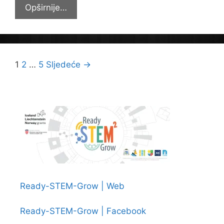
Dodjela
Opširnije…
priznanja
najboljim
literarcima
i
Navigacija
1
2
…
5
Sljedeće →
novinarima
objava
Ready-STEM-Grow | Web
Ready-STEM-Grow | Facebook