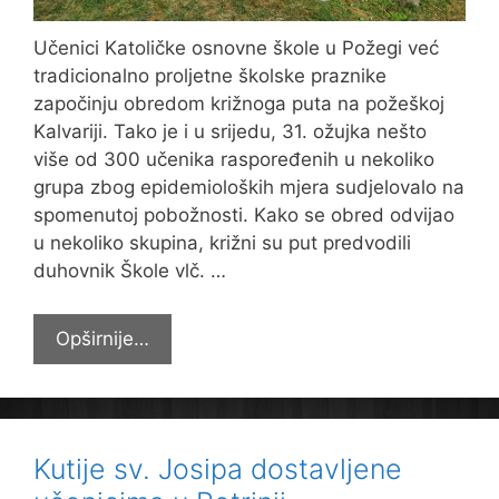
Učenici Katoličke osnovne škole u Požegi već
tradicionalno proljetne školske praznike
započinju obredom križnoga puta na požeškoj
Kalvariji. Tako je i u srijedu, 31. ožujka nešto
više od 300 učenika raspoređenih u nekoliko
grupa zbog epidemioloških mjera sudjelovalo na
spomenutoj pobožnosti. Kako se obred odvijao
u nekoliko skupina, križni su put predvodili
duhovnik Škole vlč. …
Križnim
Opširnije…
putem
na
proljetne
praznike
Kutije sv. Josipa dostavljene