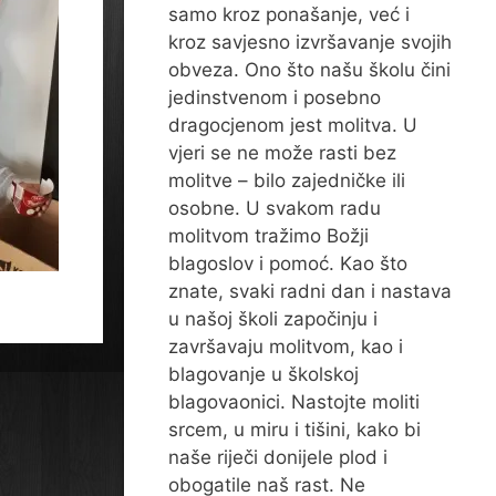
samo kroz ponašanje, već i
kroz savjesno izvršavanje svojih
obveza. Ono što našu školu čini
jedinstvenom i posebno
dragocjenom jest molitva. U
vjeri se ne može rasti bez
molitve – bilo zajedničke ili
osobne. U svakom radu
molitvom tražimo Božji
blagoslov i pomoć. Kao što
znate, svaki radni dan i nastava
u našoj školi započinju i
završavaju molitvom, kao i
blagovanje u školskoj
blagovaonici. Nastojte moliti
srcem, u miru i tišini, kako bi
naše riječi donijele plod i
obogatile naš rast. Ne