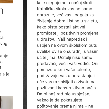
koje njegujemo u našoj školi.
m
Katolička škola vas ne samo
obrazuje, već vas i odgaja za
življenje dobra i istine u svijetu,
kako biste postali aktivni
o
promicatelji pozitivnih promjena
ca
u društvu. Vaš napredak i
rvog
uspjeh na ovom školskom putu
uvelike ovise o suradnji s vašim
tanje
učiteljima. Učitelji nisu samo
na
predavači, već i vaši vodiči. Oni
i
pomažu otkriti vaše talente,
ela je
podržavaju vas u odrastanju i
uče vas razmišljati o životu na
pozitivan i konstruktivan način.
Da bi naš rad bio uspješan,
važno je da pokazujete
poštovanje prema njima – ne