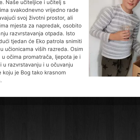
e. Naše učiteljice i učitelj s
ima svakodnevno vrijedno rade
vajući svoj životni prostor, ali
 ima mjesta za napredak, osobito
anju razvrstavanja otpada. Isto
idući tjedan će Eko patrola snimiti
 u učionicama viših razreda. Osim
e u očima promatrača, ljepota je i
 i u razvrstavanju i u očuvanju
e koju je Bog tako krasnom
.