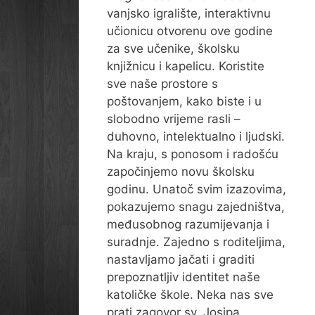
vanjsko igralište, interaktivnu
učionicu otvorenu ove godine
za sve učenike, školsku
knjižnicu i kapelicu. Koristite
sve naše prostore s
poštovanjem, kako biste i u
slobodno vrijeme rasli –
duhovno, intelektualno i ljudski.
Na kraju, s ponosom i radošću
započinjemo novu školsku
godinu. Unatoč svim izazovima,
pokazujemo snagu zajedništva,
međusobnog razumijevanja i
suradnje. Zajedno s roditeljima,
nastavljamo jačati i graditi
prepoznatljiv identitet naše
katoličke škole. Neka nas sve
prati zagovor sv. Josipa,