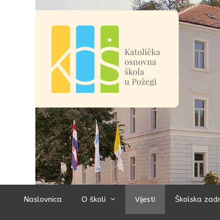
Preskoči
na
sadržaj
Naslovnica
O školi
Vijesti
Školska zad