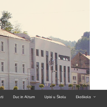
kti
Duc in Altum
Upisi u Školu
Ekoškola