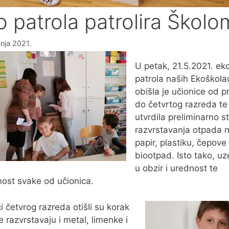
o patrola patrolira Školo
bnja 2021.
U petak, 21.5.2021. ek
patrola naših Ekoškola
obišla je učionice od p
do četvrtog razreda te
utvrdila preliminarno s
razvrstavanja otpada 
papir, plastiku, čepove 
biootpad. Isto tako, uz
u obzir i urednost te
ost svake od učionica.
i četvrog razreda otišli su korak
te razvrstavaju i metal, limenke i