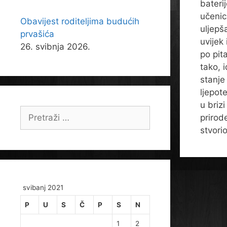
baterij
učenic
Obavijest roditeljima budućih
uljepša
prvašića
uvijek
26. svibnja 2026.
po pit
tako, 
stanje
ljepot
u brizi
Pretraži:
prirod
stvorio
svibanj 2021
P
U
S
Č
P
S
N
1
2