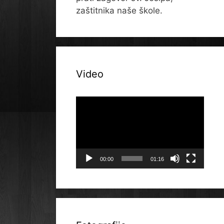
zaštitnika naše škole.
Video
Reproduktor
videozapisa
00:00
01:16