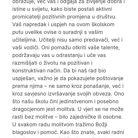
obrazuje, već vas i odgaja za življenje dobra i
istine u svijetu, kako biste postali aktivni
promicatelji pozitivnih promjena u društvu.
Vaš napredak i uspjeh na ovom školskom
putu uvelike ovise o suradnji s vašim
učiteljima. Učitelji nisu samo predavači, već i
vaši vodiči. Oni pomažu otkriti vaše talente,
podržavaju vas u odrastanju i uče vas
razmišljati o životu na pozitivan i
konstruktivan način. Da bi naš rad bio
uspješan, važno je da pokazujete poštovanje
prema njima – ne samo kroz ponašanje, već i
kroz savjesno izvršavanje svojih obveza. Ono
što našu školu čini jedinstvenom i posebno
dragocjenom jest molitva. U vjeri se ne može
rasti bez molitve – bilo zajedničke ili osobne.
U svakom radu molitvom tražimo Božji
blagoslov i pomoć. Kao što znate, svaki radni