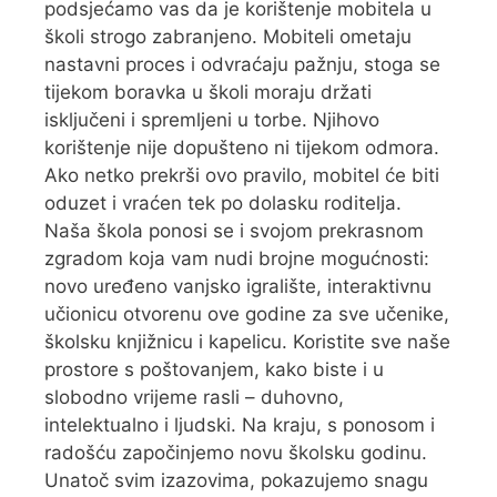
podsjećamo vas da je korištenje mobitela u
školi strogo zabranjeno. Mobiteli ometaju
nastavni proces i odvraćaju pažnju, stoga se
tijekom boravka u školi moraju držati
isključeni i spremljeni u torbe. Njihovo
korištenje nije dopušteno ni tijekom odmora.
Ako netko prekrši ovo pravilo, mobitel će biti
oduzet i vraćen tek po dolasku roditelja.
Naša škola ponosi se i svojom prekrasnom
zgradom koja vam nudi brojne mogućnosti:
novo uređeno vanjsko igralište, interaktivnu
učionicu otvorenu ove godine za sve učenike,
školsku knjižnicu i kapelicu. Koristite sve naše
prostore s poštovanjem, kako biste i u
slobodno vrijeme rasli – duhovno,
intelektualno i ljudski. Na kraju, s ponosom i
radošću započinjemo novu školsku godinu.
Unatoč svim izazovima, pokazujemo snagu