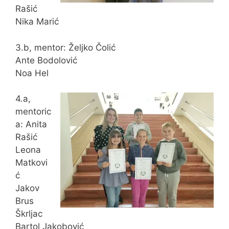
Rašić
Nika Marić
3.b, mentor: Željko Čolić
Ante Bodolović
Noa Hel
4.a,
mentoric
a: Anita
Rašić
Leona
Matkovi
ć
Jakov
Brus
Škrljac
Bartol Jakobović