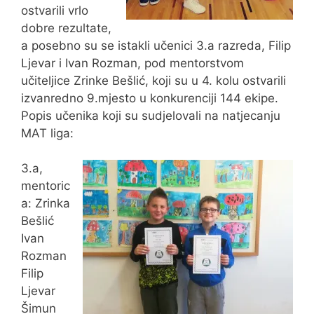
ostvarili vrlo
dobre rezultate,
a posebno su se istakli učenici 3.a razreda, Filip
Ljevar i Ivan Rozman, pod mentorstvom
učiteljice Zrinke Bešlić, koji su u 4. kolu ostvarili
izvanredno 9.mjesto u konkurenciji 144 ekipe.
Popis učenika koji su sudjelovali na natjecanju
MAT liga:
3.a,
mentoric
a: Zrinka
Bešlić
Ivan
Rozman
Filip
Ljevar
Šimun