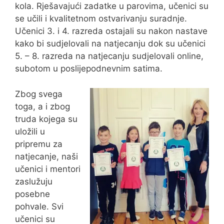
kola. Rješavajući zadatke u parovima, učenici su
se učili i kvalitetnom ostvarivanju suradnje.
Učenici 3. i 4. razreda ostajali su nakon nastave
kako bi sudjelovali na natjecanju dok su učenici
5. – 8. razreda na natjecanju sudjelovali online,
subotom u poslijepodnevnim satima.
Zbog svega
toga, a i zbog
truda kojega su
uložili u
pripremu za
natjecanje, naši
učenici i mentori
zaslužuju
posebne
pohvale. Svi
učenici su