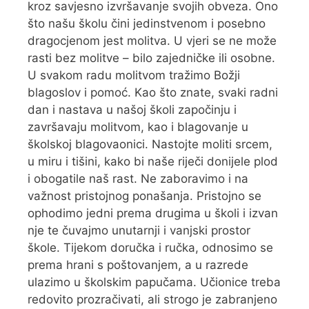
kroz savjesno izvršavanje svojih obveza. Ono
što našu školu čini jedinstvenom i posebno
dragocjenom jest molitva. U vjeri se ne može
rasti bez molitve – bilo zajedničke ili osobne.
U svakom radu molitvom tražimo Božji
blagoslov i pomoć. Kao što znate, svaki radni
dan i nastava u našoj školi započinju i
završavaju molitvom, kao i blagovanje u
školskoj blagovaonici. Nastojte moliti srcem,
u miru i tišini, kako bi naše riječi donijele plod
i obogatile naš rast. Ne zaboravimo i na
važnost pristojnog ponašanja. Pristojno se
ophodimo jedni prema drugima u školi i izvan
nje te čuvajmo unutarnji i vanjski prostor
škole. Tijekom doručka i ručka, odnosimo se
prema hrani s poštovanjem, a u razrede
ulazimo u školskim papučama. Učionice treba
redovito prozračivati, ali strogo je zabranjeno