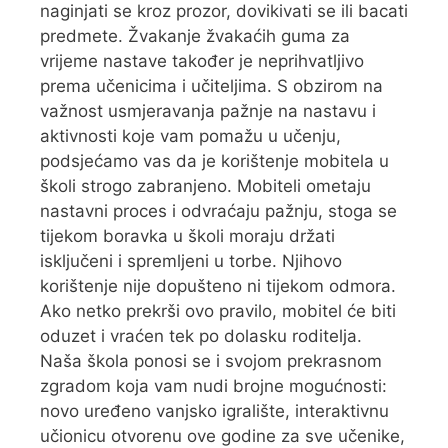
naginjati se kroz prozor, dovikivati se ili bacati
predmete. Žvakanje žvakaćih guma za
vrijeme nastave također je neprihvatljivo
prema učenicima i učiteljima. S obzirom na
važnost usmjeravanja pažnje na nastavu i
aktivnosti koje vam pomažu u učenju,
podsjećamo vas da je korištenje mobitela u
školi strogo zabranjeno. Mobiteli ometaju
nastavni proces i odvraćaju pažnju, stoga se
tijekom boravka u školi moraju držati
isključeni i spremljeni u torbe. Njihovo
korištenje nije dopušteno ni tijekom odmora.
Ako netko prekrši ovo pravilo, mobitel će biti
oduzet i vraćen tek po dolasku roditelja.
Naša škola ponosi se i svojom prekrasnom
zgradom koja vam nudi brojne mogućnosti:
novo uređeno vanjsko igralište, interaktivnu
učionicu otvorenu ove godine za sve učenike,