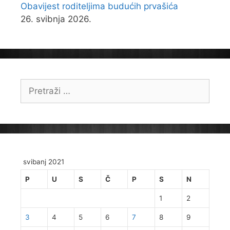
Obavijest roditeljima budućih prvašića
26. svibnja 2026.
Pretraži:
svibanj 2021
P
U
S
Č
P
S
N
1
2
3
4
5
6
7
8
9