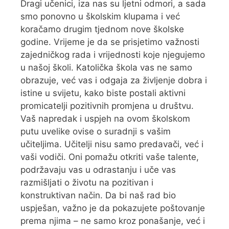
Dragi učenici, iza nas su ljetni odmori, a sada
smo ponovno u školskim klupama i već
koračamo drugim tjednom nove školske
godine. Vrijeme je da se prisjetimo važnosti
zajedničkog rada i vrijednosti koje njegujemo
u našoj školi. Katolička škola vas ne samo
obrazuje, već vas i odgaja za življenje dobra i
istine u svijetu, kako biste postali aktivni
promicatelji pozitivnih promjena u društvu.
Vaš napredak i uspjeh na ovom školskom
putu uvelike ovise o suradnji s vašim
učiteljima. Učitelji nisu samo predavači, već i
vaši vodiči. Oni pomažu otkriti vaše talente,
podržavaju vas u odrastanju i uče vas
razmišljati o životu na pozitivan i
konstruktivan način. Da bi naš rad bio
uspješan, važno je da pokazujete poštovanje
prema njima – ne samo kroz ponašanje, već i