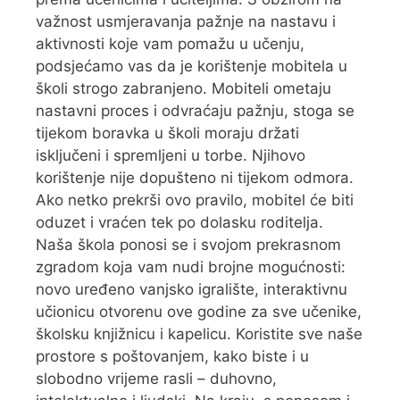
važnost usmjeravanja pažnje na nastavu i
aktivnosti koje vam pomažu u učenju,
podsjećamo vas da je korištenje mobitela u
školi strogo zabranjeno. Mobiteli ometaju
nastavni proces i odvraćaju pažnju, stoga se
tijekom boravka u školi moraju držati
isključeni i spremljeni u torbe. Njihovo
korištenje nije dopušteno ni tijekom odmora.
Ako netko prekrši ovo pravilo, mobitel će biti
oduzet i vraćen tek po dolasku roditelja.
Naša škola ponosi se i svojom prekrasnom
zgradom koja vam nudi brojne mogućnosti:
novo uređeno vanjsko igralište, interaktivnu
učionicu otvorenu ove godine za sve učenike,
školsku knjižnicu i kapelicu. Koristite sve naše
prostore s poštovanjem, kako biste i u
slobodno vrijeme rasli – duhovno,