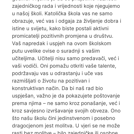
zajedničkog rada i vrijednosti koje njegujemo
u našoj školi. Katolička škola vas ne samo
obrazuje, već vas i odgaja za življenje dobra i
istine u svijetu, kako biste postali aktivni
promicatelji pozitivnih promjena u društvu.
Vaš napredak i uspjeh na ovom školskom
putu uvelike ovise o suradnji s vašim
učiteljima. Učitelji nisu samo predavači, već i
vaši vodiči. Oni pomažu otkriti vaše talente,
podržavaju vas u odrastanju i uče vas
razmišljati o životu na pozitivan i
konstruktivan način. Da bi naš rad bio
uspješan, važno je da pokazujete poštovanje
prema njima – ne samo kroz ponašanje, već i
kroz savjesno izvršavanje svojih obveza. Ono
što našu školu čini jedinstvenom i posebno
dragocjenom jest molitva. U vjeri se ne može
rasti bez molitve – bilo zajedničke ili osobne.