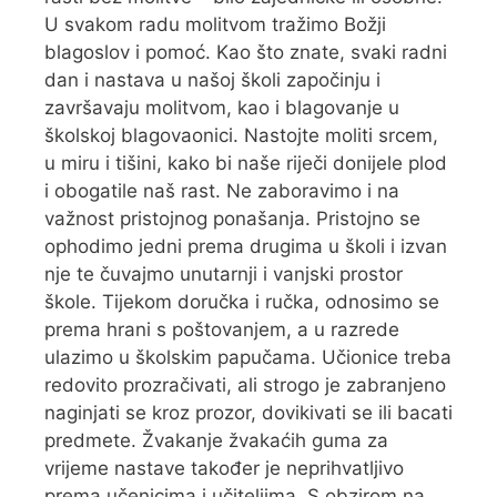
U svakom radu molitvom tražimo Božji
blagoslov i pomoć. Kao što znate, svaki radni
dan i nastava u našoj školi započinju i
završavaju molitvom, kao i blagovanje u
školskoj blagovaonici. Nastojte moliti srcem,
u miru i tišini, kako bi naše riječi donijele plod
i obogatile naš rast. Ne zaboravimo i na
važnost pristojnog ponašanja. Pristojno se
ophodimo jedni prema drugima u školi i izvan
nje te čuvajmo unutarnji i vanjski prostor
škole. Tijekom doručka i ručka, odnosimo se
prema hrani s poštovanjem, a u razrede
ulazimo u školskim papučama. Učionice treba
redovito prozračivati, ali strogo je zabranjeno
naginjati se kroz prozor, dovikivati se ili bacati
predmete. Žvakanje žvakaćih guma za
vrijeme nastave također je neprihvatljivo
prema učenicima i učiteljima. S obzirom na