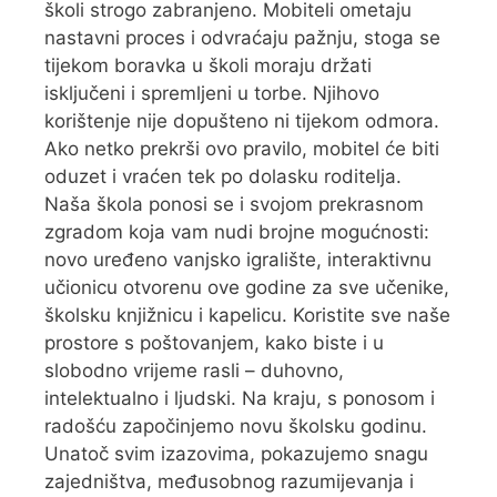
školi strogo zabranjeno. Mobiteli ometaju
nastavni proces i odvraćaju pažnju, stoga se
tijekom boravka u školi moraju držati
isključeni i spremljeni u torbe. Njihovo
korištenje nije dopušteno ni tijekom odmora.
Ako netko prekrši ovo pravilo, mobitel će biti
oduzet i vraćen tek po dolasku roditelja.
Naša škola ponosi se i svojom prekrasnom
zgradom koja vam nudi brojne mogućnosti:
novo uređeno vanjsko igralište, interaktivnu
učionicu otvorenu ove godine za sve učenike,
školsku knjižnicu i kapelicu. Koristite sve naše
prostore s poštovanjem, kako biste i u
slobodno vrijeme rasli – duhovno,
intelektualno i ljudski. Na kraju, s ponosom i
radošću započinjemo novu školsku godinu.
Unatoč svim izazovima, pokazujemo snagu
zajedništva, međusobnog razumijevanja i