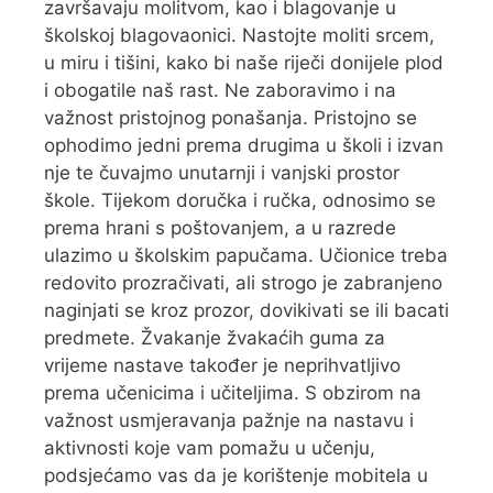
završavaju molitvom, kao i blagovanje u
školskoj blagovaonici. Nastojte moliti srcem,
u miru i tišini, kako bi naše riječi donijele plod
i obogatile naš rast. Ne zaboravimo i na
važnost pristojnog ponašanja. Pristojno se
ophodimo jedni prema drugima u školi i izvan
nje te čuvajmo unutarnji i vanjski prostor
škole. Tijekom doručka i ručka, odnosimo se
prema hrani s poštovanjem, a u razrede
ulazimo u školskim papučama. Učionice treba
redovito prozračivati, ali strogo je zabranjeno
naginjati se kroz prozor, dovikivati se ili bacati
predmete. Žvakanje žvakaćih guma za
vrijeme nastave također je neprihvatljivo
prema učenicima i učiteljima. S obzirom na
važnost usmjeravanja pažnje na nastavu i
aktivnosti koje vam pomažu u učenju,
podsjećamo vas da je korištenje mobitela u