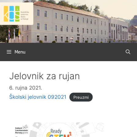
Preskoči
na
sadržaj
Menu
Jelovnik za rujan
6. rujna 2021.
Školski jelovnik 092021
Preuzmi