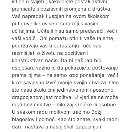
istine u svijetu, kako biste postali aktivni
promicatelji pozitivnih promjena u društvu.
Vaš napredak i uspjeh na ovom školskom
putu uvelike ovise o suradnji s vašim
učiteljima. Učitelji nisu samo predavači, već i
vaši vodiči. Oni pomažu otkriti vaše talente,
podržavaju vas u odrastanju i uče vas
razmišljati o životu na pozitivan i
konstruktivan način. Da bi naš rad bio
uspješan, važno je da pokazujete poštovanje
prema njima – ne samo kroz ponašanje, već i
kroz savjesno izvršavanje svojih obveza. Ono
što našu školu čini jedinstvenom i posebno
dragocjenom jest molitva. U vjeri se ne može
rasti bez molitve – bilo zajedničke ili osobne.
U svakom radu molitvom tražimo Božji
blagoslov i pomoć. Kao što znate, svaki radni
dan i nastava u našoj školi započinju i