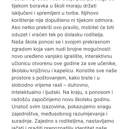
tijekom boravka u školi moraju držati
isključeni i spremljeni u torbe. Njihovo
korištenje nije dopušteno ni tijekom odmora.
Ako netko prekrši ovo pravilo, mobitel će biti
oduzet i vraćen tek po dolasku roditelja.
Naša škola ponosi se i svojom prekrasnom
zgradom koja vam nudi brojne mogućnosti:
novo uređeno vanjsko igralište, interaktivnu
učionicu otvorenu ove godine za sve učenike,
školsku knjižnicu i kapelicu. Koristite sve naše
prostore s poštovanjem, kako biste i u
slobodno vrijeme rasli – duhovno,
intelektualno i ljudski. Na kraju, s ponosom i
radošću započinjemo novu školsku godinu.
Unatoč svim izazovima, pokazujemo snagu
zajedništva, međusobnog razumijevanja i
suradnje. Zajedno s roditeljima, nastavljamo
jačati i graditi prepoznatljiv identitet naše