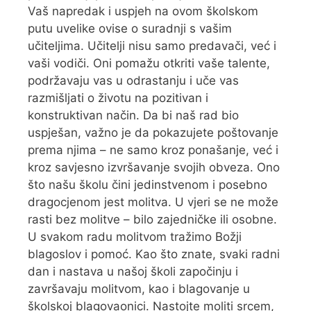
Vaš napredak i uspjeh na ovom školskom
putu uvelike ovise o suradnji s vašim
učiteljima. Učitelji nisu samo predavači, već i
vaši vodiči. Oni pomažu otkriti vaše talente,
podržavaju vas u odrastanju i uče vas
razmišljati o životu na pozitivan i
konstruktivan način. Da bi naš rad bio
uspješan, važno je da pokazujete poštovanje
prema njima – ne samo kroz ponašanje, već i
kroz savjesno izvršavanje svojih obveza. Ono
što našu školu čini jedinstvenom i posebno
dragocjenom jest molitva. U vjeri se ne može
rasti bez molitve – bilo zajedničke ili osobne.
U svakom radu molitvom tražimo Božji
blagoslov i pomoć. Kao što znate, svaki radni
dan i nastava u našoj školi započinju i
završavaju molitvom, kao i blagovanje u
školskoj blagovaonici. Nastojte moliti srcem,