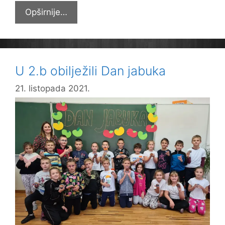
Uskoro
Opširnije…
Mala
škola
financijske
pismenosti
U 2.b obilježili Dan jabuka
21. listopada 2021.