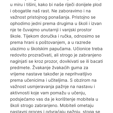
u miru i tišini, kako bi naše riječi donijele plod
i obogatile naš rast. Ne zaboravimo i na
važnost pristojnog ponašanja. Pristojno se
ophodimo jedni prema drugima u školi i izvan
nje te čuvajmo unutarnji i vanjski prostor
škole. Tijekom doručka i ručka, odnosimo se
prema hrani s poštovanjem, a u razrede
ulazimo u školskim papučama. Učionice treba
redovito prozračivati, ali strogo je zabranjeno
naginjati se kroz prozor, dovikivati se ili bacati
predmete. Žvakanje žvakaćih guma za
vrijeme nastave također je neprihvatljivo
prema učenicima i učiteljima. S obzirom na
važnost usmjeravanja pažnje na nastavu i
aktivnosti koje vam pomažu u učenju,
podsjećamo vas da je korištenje mobitela u
školi strogo zabranjeno. Mobiteli ometaju
nastavni proces i odvraćaju pažnju, stoga se