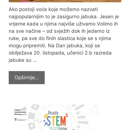
Ako postoji voće koje možemo nazvati
najpopularnijim to je zasigurno jabuka. Jesen je
vrijeme kada u njima najviše uživamo.Volimo ih
na sve načine – od svježih dok ih jedemo iz
ruke, pa sve do finih slastica koje se s njima
mogu pripremiti. Na Dan jabuka, koji se
obilježava 20. listopada, učenici 2.b razreda
jabuke su …
U
Opširnije…
2.b
obilježili
Dan
jabuka