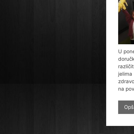
U pone
doručk
različ
jelima
zdravo
na pov
Opš