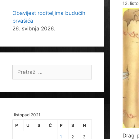
13. lis
Obavijest roditeljima budućih
prvašića
26. svibnja 2026.
Pretraži:
listopad 2021
P
U
S
Č
P
S
N
Dragi 
1
2
3