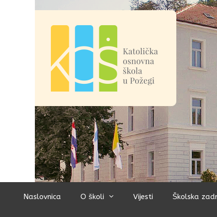
Preskoči
na
sadržaj
Naslovnica
O školi
Vijesti
Školska zad