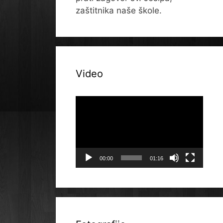
zaštitnika naše škole.
Video
Reproduktor
videozapisa
00:00
01:16