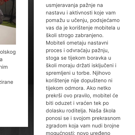
usmjeravanja pažnje na
nastavu i aktivnosti koje vam
pomažu u učenju, podsjećamo
vas da je korištenje mobitela u
školi strogo zabranjeno.
Mobiteli ometaju nastavni
proces i odvraćaju pažnju,
kolskog
stoga se tijekom boravka u
na
školi moraju držati isključeni i
snim
spremljeni u torbe. Njihovo
korištenje nije dopušteno ni
zirane
tijekom odmora. Ako netko
prekrši ovo pravilo, mobitel će
biti oduzet i vraćen tek po
dolasku roditelja. Naša škola
ponosi se i svojom prekrasnom
zgradom koja vam nudi brojne
mogućnosti: novo uređeno