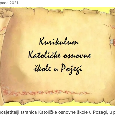
topada 2021.
posjetitelji stranica Katoličke osnovne škole u Požegi, u p