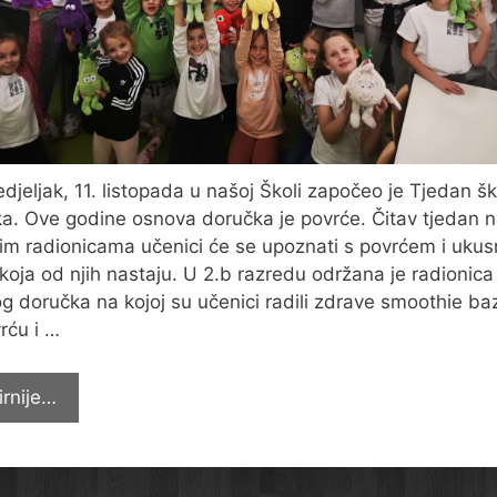
djeljak, 11. listopada u našoj Školi započeo je Tjedan š
a. Ove godine osnova doručka je povrće. Čitav tjedan 
itim radionicama učenici će se upoznati s povrćem i uku
 koja od njih nastaju. U 2.b razredu održana je radionica
g doručka na kojoj su učenici radili zdrave smoothie ba
rću i …
Tjedan
irnije…
zdravog
doručka