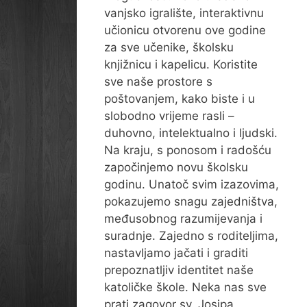
vanjsko igralište, interaktivnu
učionicu otvorenu ove godine
za sve učenike, školsku
knjižnicu i kapelicu. Koristite
sve naše prostore s
poštovanjem, kako biste i u
slobodno vrijeme rasli –
duhovno, intelektualno i ljudski.
Na kraju, s ponosom i radošću
započinjemo novu školsku
godinu. Unatoč svim izazovima,
pokazujemo snagu zajedništva,
međusobnog razumijevanja i
suradnje. Zajedno s roditeljima,
nastavljamo jačati i graditi
prepoznatljiv identitet naše
katoličke škole. Neka nas sve
prati zagovor sv. Josipa,