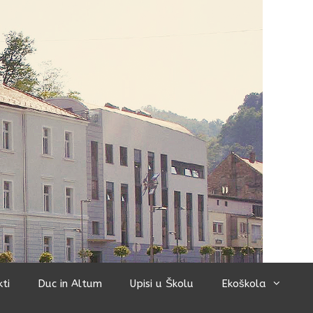
kti
Duc in Altum
Upisi u Školu
Ekoškola