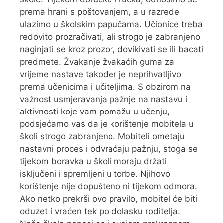
prema hrani s poštovanjem, a u razrede
ulazimo u školskim papučama. Učionice treba
redovito prozračivati, ali strogo je zabranjeno
naginjati se kroz prozor, dovikivati se ili bacati
predmete. Žvakanje žvakaćih guma za
vrijeme nastave također je neprihvatljivo
prema učenicima i učiteljima. S obzirom na
važnost usmjeravanja pažnje na nastavu i
aktivnosti koje vam pomažu u učenju,
podsjećamo vas da je korištenje mobitela u
školi strogo zabranjeno. Mobiteli ometaju
nastavni proces i odvraćaju pažnju, stoga se
tijekom boravka u školi moraju držati
isključeni i spremljeni u torbe. Njihovo
korištenje nije dopušteno ni tijekom odmora.
Ako netko prekrši ovo pravilo, mobitel će biti
oduzet i vraćen tek po dolasku roditelja.