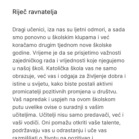
Riječ ravnatelja
Dragi učenici, iza nas su ljetni odmori, a sada
smo ponovno u školskim klupama i već
koračamo drugim tjednom nove školske
godine. Vrijeme je da se prisjetimo važnosti
zajedničkog rada i vrijednosti koje njegujemo
u našoj školi. Katolička škola vas ne samo
obrazuje, već vas i odgaja za življenje dobra i
istine u svijetu, kako biste postali aktivni
promicatelji pozitivnih promjena u društvu.
Vaš napredak i uspjeh na ovom školskom
putu uvelike ovise o suradnji s vašim
učiteljima. Učitelji nisu samo predavači, već i
vaši vodiči. Oni pomažu otkriti vaše talente,
podržavaju vas u odrastanju i uče vas
razmišljati o životu na pozitivan i