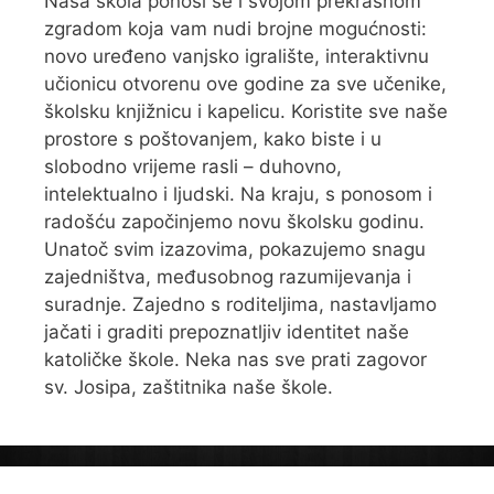
Naša škola ponosi se i svojom prekrasnom
zgradom koja vam nudi brojne mogućnosti:
novo uređeno vanjsko igralište, interaktivnu
učionicu otvorenu ove godine za sve učenike,
školsku knjižnicu i kapelicu. Koristite sve naše
prostore s poštovanjem, kako biste i u
slobodno vrijeme rasli – duhovno,
intelektualno i ljudski. Na kraju, s ponosom i
radošću započinjemo novu školsku godinu.
Unatoč svim izazovima, pokazujemo snagu
zajedništva, međusobnog razumijevanja i
suradnje. Zajedno s roditeljima, nastavljamo
jačati i graditi prepoznatljiv identitet naše
katoličke škole. Neka nas sve prati zagovor
sv. Josipa, zaštitnika naše škole.