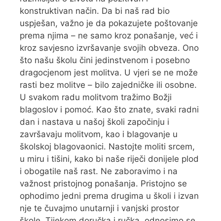
konstruktivan način. Da bi naš rad bio
uspješan, važno je da pokazujete poštovanje
prema njima – ne samo kroz ponašanje, već i
kroz savjesno izvršavanje svojih obveza. Ono
što našu školu čini jedinstvenom i posebno
dragocjenom jest molitva. U vjeri se ne može
rasti bez molitve – bilo zajedničke ili osobne.
U svakom radu molitvom tražimo Božji
blagoslov i pomoć. Kao što znate, svaki radni
dan i nastava u našoj školi započinju i
završavaju molitvom, kao i blagovanje u
školskoj blagovaonici. Nastojte moliti srcem,
u miru i tišini, kako bi naše riječi donijele plod
i obogatile naš rast. Ne zaboravimo i na
važnost pristojnog ponašanja. Pristojno se
ophodimo jedni prema drugima u školi i izvan
nje te čuvajmo unutarnji i vanjski prostor
škole. Tijekom doručka i ručka, odnosimo se