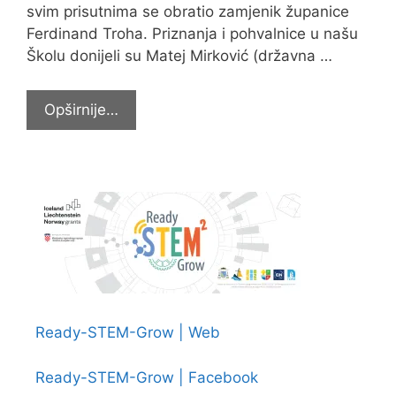
svim prisutnima se obratio zamjenik županice
Ferdinand Troha. Priznanja i pohvalnice u našu
Školu donijeli su Matej Mirković (državna …
Požeško-
Opširnije…
slavonska
županija
nagradila
najbolje
učenike
Ready-STEM-Grow | Web
Ready-STEM-Grow | Facebook