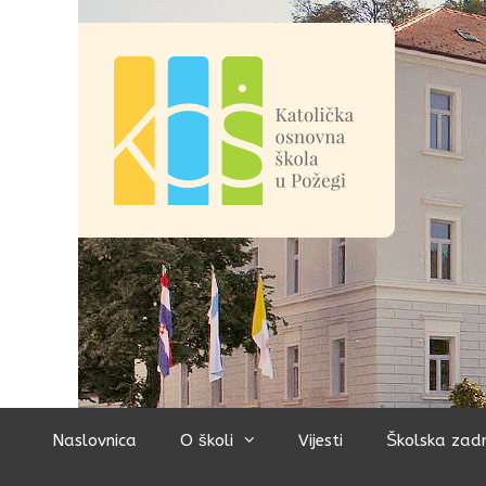
Preskoči
na
sadržaj
Naslovnica
O školi
Vijesti
Školska zad