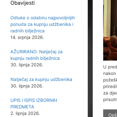
Obavijesti
Odluke o odabiru najpovoljnijih
ponuda za kupnju udžbenika i
radnih bilježnica
14. srpnja 2026.
AŽURIRANO: Natječaj za
kupnju radnih bilježnica
30. lipnja 2026.
U pred
nakon 
Natječaj za kupnju udžbenika
požešk
30. lipnja 2026.
prired
za dje
prisut
UPIS I ISPIS IZBORNIH
PREDMETA
2. lipnja 2026.
Opš