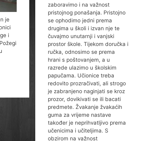
zaboravimo i na važnost
pristojnog ponašanja. Pristojno
n je
se ophodimo jedni prema
onici
drugima u školi i izvan nje te
ge i
čuvajmo unutarnji i vanjski
 Požegi
prostor škole. Tijekom doručka i
u
ručka, odnosimo se prema
hrani s poštovanjem, a u
razrede ulazimo u školskim
papučama. Učionice treba
redovito prozračivati, ali strogo
je zabranjeno naginjati se kroz
prozor, dovikivati se ili bacati
predmete. Žvakanje žvakaćih
guma za vrijeme nastave
također je neprihvatljivo prema
učenicima i učiteljima. S
obzirom na važnost