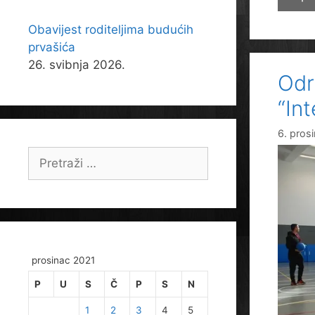
Obavijest roditeljima budućih
prvašića
26. svibnja 2026.
Odr
“Int
6. pros
Pretraži:
prosinac 2021
P
U
S
Č
P
S
N
1
2
3
4
5