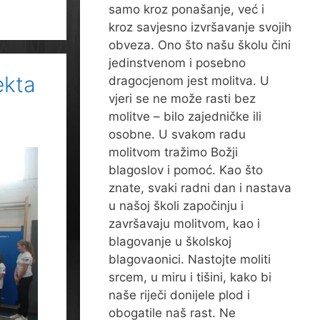
samo kroz ponašanje, već i
kroz savjesno izvršavanje svojih
obveza. Ono što našu školu čini
jedinstvenom i posebno
ekta
dragocjenom jest molitva. U
vjeri se ne može rasti bez
molitve – bilo zajedničke ili
osobne. U svakom radu
molitvom tražimo Božji
blagoslov i pomoć. Kao što
znate, svaki radni dan i nastava
u našoj školi započinju i
završavaju molitvom, kao i
blagovanje u školskoj
blagovaonici. Nastojte moliti
srcem, u miru i tišini, kako bi
naše riječi donijele plod i
obogatile naš rast. Ne