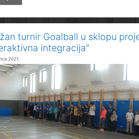
program
za
djecu
s
žan turnir Goalball u sklopu proj
teškoćama
u
eraktivna integracija”
razvoju
inca 2021.
u
Požegi