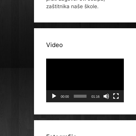
zaštitnika naše škole.
Video
Reproduktor
videozapisa
00:00
01:16