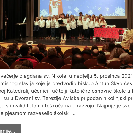
večerje blagdana sv. Nikole, u nedjelju 5. prosinca 2021
misnog slavlja koje je predvodio biskup Antun Škvorčev
oj Katedrali, učenici i učitelji Katoličke osnovne škole u
ili su u Dvorani sv. Terezije Avilske prigodan nikolinjski 
cu s invaliditetom i teškoćama u razvoju. Najprije je sve
ne pjesmom razveselio školski …
Nikolinjski
irnije…