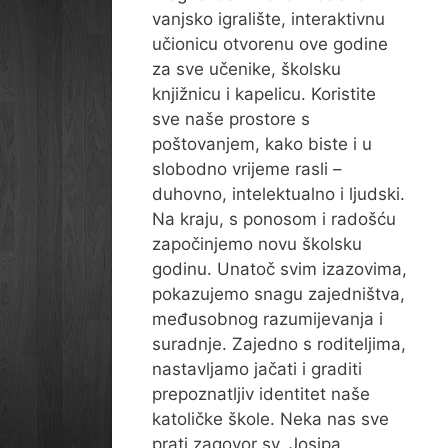
vanjsko igralište, interaktivnu
učionicu otvorenu ove godine
za sve učenike, školsku
knjižnicu i kapelicu. Koristite
sve naše prostore s
poštovanjem, kako biste i u
slobodno vrijeme rasli –
duhovno, intelektualno i ljudski.
Na kraju, s ponosom i radošću
započinjemo novu školsku
godinu. Unatoč svim izazovima,
pokazujemo snagu zajedništva,
međusobnog razumijevanja i
suradnje. Zajedno s roditeljima,
nastavljamo jačati i graditi
prepoznatljiv identitet naše
katoličke škole. Neka nas sve
prati zagovor sv. Josipa,