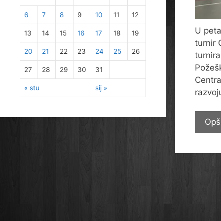
6
7
8
9
10
11
12
U peta
13
14
15
16
17
18
19
turnir 
20
21
22
23
24
25
26
turnir
Požešk
27
28
29
30
31
Centra
« stu
sij »
razvoj
Opš