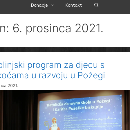
Pretraži
Donacije
Kontakt
n: 6. prosinca 2021.
olinjski program za djecu s
koćama u razvoju u Požegi
inca 2021.