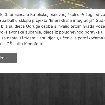
k, 3. prosinca u Katoličkoj osnovnoj školi u Požegi održa
Goalball u sklopu projekta “Interaktivna integracija”. Sudi
a bila su djeca Udruge osoba s invaliditetom Grada Pože
o-slavonske županije, djeca iz poludnevnog boravka u
 za nestalu i zlostavljanu djecu, učenici s poteškoćama 
u iz OŠ Julija Kempfa te …
Održan
irnije…
turnir
Goalball
u
sklopu
projekta
“Interaktivna
integracija”