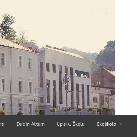
kti
Duc in Altum
Upisi u Školu
Ekoškola