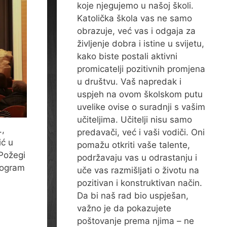
koje njegujemo u našoj školi.
Katolička škola vas ne samo
obrazuje, već vas i odgaja za
življenje dobra i istine u svijetu,
kako biste postali aktivni
promicatelji pozitivnih promjena
u društvu. Vaš napredak i
uspjeh na ovom školskom putu
uvelike ovise o suradnji s vašim
učiteljima. Učitelji nisu samo
.,
predavači, već i vaši vodiči. Oni
ić u
pomažu otkriti vaše talente,
 Požegi
podržavaju vas u odrastanju i
program
uče vas razmišljati o životu na
pozitivan i konstruktivan način.
Da bi naš rad bio uspješan,
važno je da pokazujete
poštovanje prema njima – ne