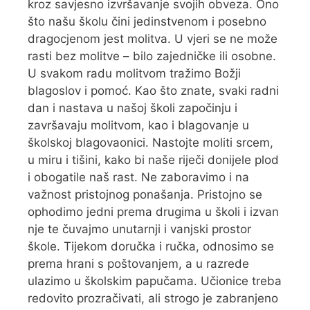
kroz savjesno izvršavanje svojih obveza. Ono
što našu školu čini jedinstvenom i posebno
dragocjenom jest molitva. U vjeri se ne može
rasti bez molitve – bilo zajedničke ili osobne.
U svakom radu molitvom tražimo Božji
blagoslov i pomoć. Kao što znate, svaki radni
dan i nastava u našoj školi započinju i
završavaju molitvom, kao i blagovanje u
školskoj blagovaonici. Nastojte moliti srcem,
u miru i tišini, kako bi naše riječi donijele plod
i obogatile naš rast. Ne zaboravimo i na
važnost pristojnog ponašanja. Pristojno se
ophodimo jedni prema drugima u školi i izvan
nje te čuvajmo unutarnji i vanjski prostor
škole. Tijekom doručka i ručka, odnosimo se
prema hrani s poštovanjem, a u razrede
ulazimo u školskim papučama. Učionice treba
redovito prozračivati, ali strogo je zabranjeno