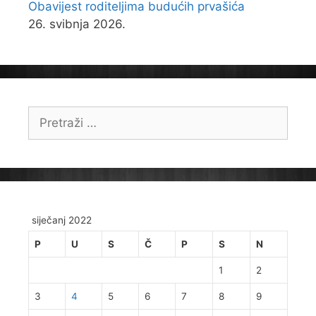
Obavijest roditeljima budućih prvašića
26. svibnja 2026.
Pretraži:
siječanj 2022
P
U
S
Č
P
S
N
1
2
3
4
5
6
7
8
9