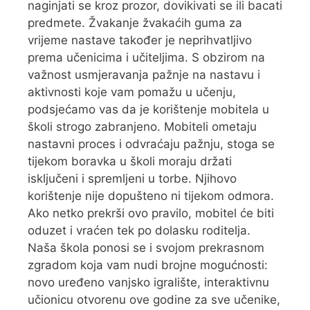
naginjati se kroz prozor, dovikivati se ili bacati
predmete. Žvakanje žvakaćih guma za
vrijeme nastave također je neprihvatljivo
prema učenicima i učiteljima. S obzirom na
važnost usmjeravanja pažnje na nastavu i
aktivnosti koje vam pomažu u učenju,
podsjećamo vas da je korištenje mobitela u
školi strogo zabranjeno. Mobiteli ometaju
nastavni proces i odvraćaju pažnju, stoga se
tijekom boravka u školi moraju držati
isključeni i spremljeni u torbe. Njihovo
korištenje nije dopušteno ni tijekom odmora.
Ako netko prekrši ovo pravilo, mobitel će biti
oduzet i vraćen tek po dolasku roditelja.
Naša škola ponosi se i svojom prekrasnom
zgradom koja vam nudi brojne mogućnosti:
novo uređeno vanjsko igralište, interaktivnu
učionicu otvorenu ove godine za sve učenike,