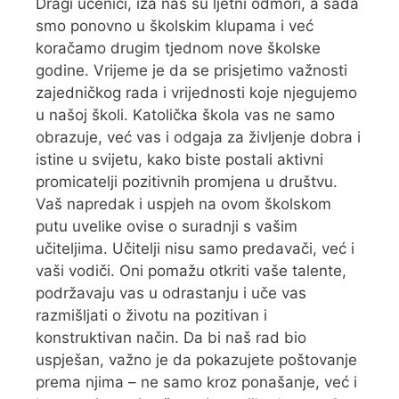
Dragi učenici, iza nas su ljetni odmori, a sada
smo ponovno u školskim klupama i već
koračamo drugim tjednom nove školske
godine. Vrijeme je da se prisjetimo važnosti
zajedničkog rada i vrijednosti koje njegujemo
u našoj školi. Katolička škola vas ne samo
obrazuje, već vas i odgaja za življenje dobra i
istine u svijetu, kako biste postali aktivni
promicatelji pozitivnih promjena u društvu.
Vaš napredak i uspjeh na ovom školskom
putu uvelike ovise o suradnji s vašim
učiteljima. Učitelji nisu samo predavači, već i
vaši vodiči. Oni pomažu otkriti vaše talente,
podržavaju vas u odrastanju i uče vas
razmišljati o životu na pozitivan i
konstruktivan način. Da bi naš rad bio
uspješan, važno je da pokazujete poštovanje
prema njima – ne samo kroz ponašanje, već i