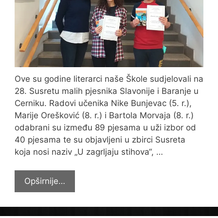
Ove su godine literarci naše Škole sudjelovali na
28. Susretu malih pjesnika Slavonije i Baranje u
Cerniku. Radovi učenika Nike Bunjevac (5. r.),
Marije Orešković (8. r.) i Bartola Morvaja (8. r.)
odabrani su između 89 pjesama u uži izbor od
40 pjesama te su objavljeni u zbirci Susreta
koja nosi naziv „U zagrljaju stihova“, …
Susret
Opširnije…
malih
pjesnika
Slavonije