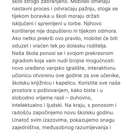
školi strogo zabranjeno. Mobiteli ometaju
nastavni proces i odvraćaju pažnju, stoga se
tijekom boravka u školi moraju držati
isključeni i spremljeni u torbe. Njihovo
korištenje nije dopušteno ni tijekom odmora.
Ako netko prekrši ovo pravilo, mobitel će biti
oduzet i vraćen tek po dolasku roditelja.
Naša škola ponosi se i svojom prekrasnom
zgradom koja vam nudi brojne mogućnosti:
novo uređeno vanjsko igralište, interaktivnu
učionicu otvorenu ove godine za sve učenike,
školsku knjižnicu i kapelicu. Koristite sve naše
prostore s poštovanjem, kako biste i u
slobodno vrijeme rasli – duhovno,
intelektualno i ljudski. Na kraju, s ponosom i
radošću započinjemo novu školsku godinu.
Unatoč svim izazovima, pokazujemo snagu
zajedništva, međusobnog razumijevanja i