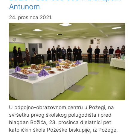
Antunom
24. prosinca 2021.
U odgojno-obrazovnom centru u Požegi, na
svršetku prvog školskog polugodišta i pred
blagdan Božića, 23. prosinca djelatnici pet
katoličkih škola Požeške biskupije, iz Požege,