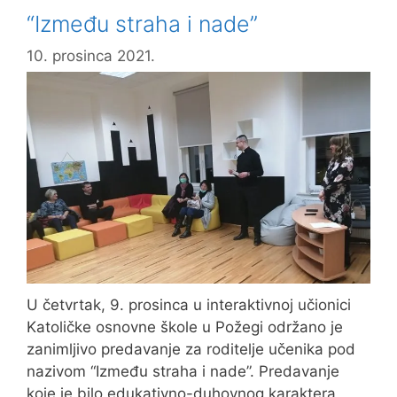
najbolje
“Između straha i nade”
učenike
10. prosinca 2021.
U četvrtak, 9. prosinca u interaktivnoj učionici
Katoličke osnovne škole u Požegi održano je
zanimljivo predavanje za roditelje učenika pod
nazivom “Između straha i nade”. Predavanje
koje je bilo edukativno-duhovnog karaktera