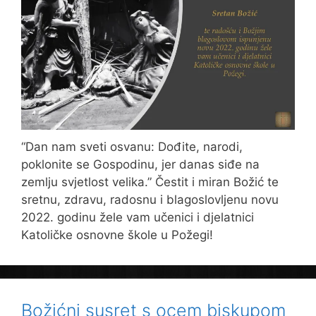
“Dan nam sveti osvanu: Dođite, narodi,
poklonite se Gospodinu, jer danas siđe na
zemlju svjetlost velika.” Čestit i miran Božić te
sretnu, zdravu, radosnu i blagoslovljenu novu
2022. godinu žele vam učenici i djelatnici
Katoličke osnovne škole u Požegi!
Božićni susret s ocem biskupom