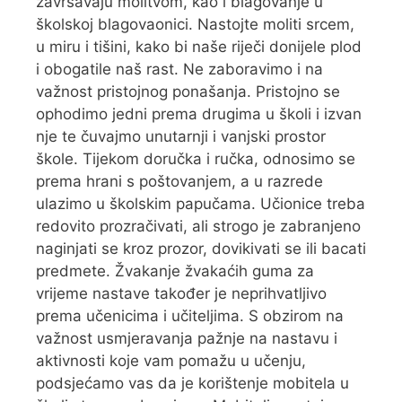
završavaju molitvom, kao i blagovanje u
školskoj blagovaonici. Nastojte moliti srcem,
u miru i tišini, kako bi naše riječi donijele plod
i obogatile naš rast. Ne zaboravimo i na
važnost pristojnog ponašanja. Pristojno se
ophodimo jedni prema drugima u školi i izvan
nje te čuvajmo unutarnji i vanjski prostor
škole. Tijekom doručka i ručka, odnosimo se
prema hrani s poštovanjem, a u razrede
ulazimo u školskim papučama. Učionice treba
redovito prozračivati, ali strogo je zabranjeno
naginjati se kroz prozor, dovikivati se ili bacati
predmete. Žvakanje žvakaćih guma za
vrijeme nastave također je neprihvatljivo
prema učenicima i učiteljima. S obzirom na
važnost usmjeravanja pažnje na nastavu i
aktivnosti koje vam pomažu u učenju,
podsjećamo vas da je korištenje mobitela u