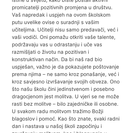
istine u svijetu, kako biste postali aktivni
promicatelji pozitivnih promjena u društvu.
Vaš napredak i uspjeh na ovom školskom
putu uvelike ovise o suradnji s vašim
učiteljima. Učitelji nisu samo predavači, već i
vaši vodiči. Oni pomažu otkriti vaše talente,
podržavaju vas u odrastanju i uče vas
razmišljati o životu na pozitivan i
konstruktivan način. Da bi naš rad bio
uspješan, važno je da pokazujete poštovanje
prema njima – ne samo kroz ponašanje, već i
kroz savjesno izvršavanje svojih obveza. Ono
što našu školu čini jedinstvenom i posebno
dragocjenom jest molitva. U vjeri se ne može
rasti bez molitve – bilo zajedničke ili osobne.
U svakom radu molitvom tražimo Božji
blagoslov i pomoć. Kao što znate, svaki radni
dan i nastava u našoj školi započinju i