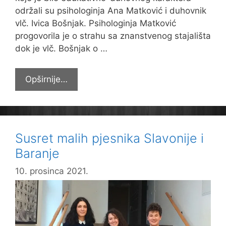
održali su psihologinja Ana Matković i duhovnik
vlč. Ivica Bošnjak. Psihologinja Matković
progovorila je o strahu sa znanstvenog stajališta
dok je vlč. Bošnjak o …
“Između
Opširnije…
straha
i
nade”
Susret malih pjesnika Slavonije i
Baranje
10. prosinca 2021.