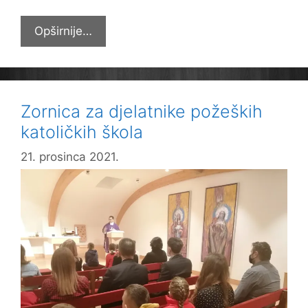
Dvije
Opširnije…
božićne
priredbe
Katoličke
osnovne
Zornica za djelatnike požeških
škole
katoličkih škola
21. prosinca 2021.