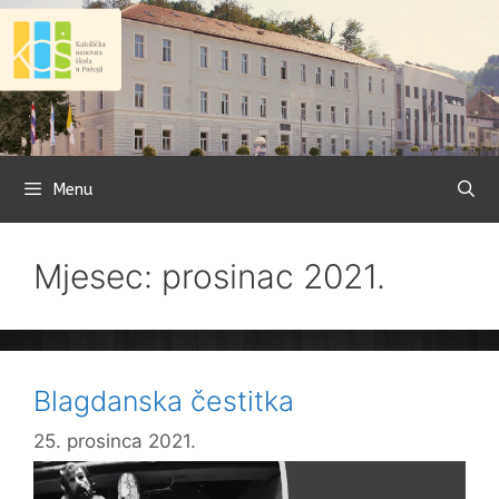
Preskoči
na
sadržaj
Menu
Mjesec: prosinac 2021.
Blagdanska čestitka
25. prosinca 2021.