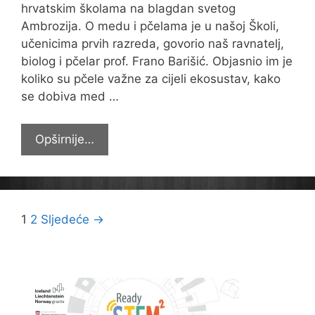
hrvatskim školama na blagdan svetog
Ambrozija. O medu i pčelama je u našoj Školi,
učenicima prvih razreda, govorio naš ravnatelj,
biolog i pčelar prof. Frano Barišić. Objasnio im je
koliko su pčele važne za cijeli ekosustav, kako
se dobiva med …
ŠKOLSKI
Opširnije…
MEDNI
DAN
Navigacija
1
2
Sljedeće →
objava