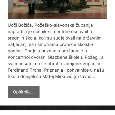
Uoči Božića, Požeško-slavonska županija
nagradila je učenike i mentore osnovnih i
srednjih škola, koji su sudjelovali na državnim
natjecanjima i smotrama protekle školske
godine. Dodjela priznanja održana je u
Koncertnoj dvorani Glazbene škole u Požegi, a
svim prisutnima se obratio zamjenik županice
Ferdinand Troha. Priznanja i pohvalnice u našu
Školu donijeli su Matej Mirković (državna …
Požeško-
Opširnije…
slavonska
županija
nagradila