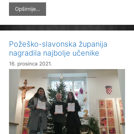
U
Opširnije…
sklopu
“Interaktivne
integracije”
izrađivali
Požeško-slavonska županija
čestitke
nagradila najbolje učenike
16. prosinca 2021.