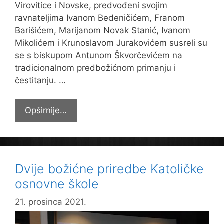
Virovitice i Novske, predvođeni svojim
ravnateljima Ivanom Bedeničićem, Franom
Barišićem, Marijanom Novak Stanić, Ivanom
Mikolićem i Krunoslavom Jurakovićem susreli su
se s biskupom Antunom Škvorčevićem na
tradicionalnom predbožićnom primanju i
čestitanju. …
Božićni
Opširnije…
susret
s
ocem
biskupom
Dvije božićne priredbe Katoličke
Antunom
osnovne škole
21. prosinca 2021.