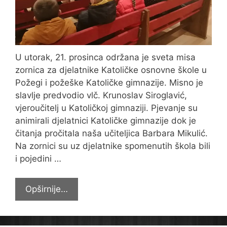
U utorak, 21. prosinca održana je sveta misa
zornica za djelatnike Katoličke osnovne škole u
Požegi i požeške Katoličke gimnazije. Misno je
slavlje predvodio vlč. Krunoslav Siroglavić,
vjeroučitelj u Katoličkoj gimnaziji. Pjevanje su
animirali djelatnici Katoličke gimnazije dok je
čitanja pročitala naša učiteljica Barbara Mikulić.
Na zornici su uz djelatnike spomenutih škola bili
i pojedini …
Zornica
Opširnije…
za
djelatnike
požeških